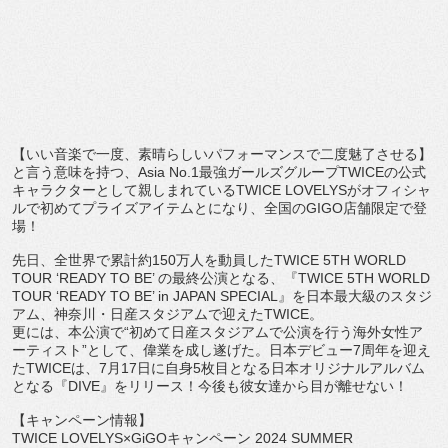
【いい音楽で一度、素晴らしいパフォーマンスで二度魅了させる】
と言う意味を持つ、Asia No.
1最強ガールズグループTWICEの公式
キャラクターとして親し
まれているTWICE LOVELYSがオフィシャ
ルで初めてプライズアイテムとになり
、全国のGIGO店舗限定で登
場！
先日、全世界で累計約150万人を動員したTWICE 5TH WORLD
TOUR ‘READY TO BE’ の最終公演となる、『TWICE 5TH WORLD
TOUR ‘READY TO BE’ in JAPAN SPECIAL』を日本最大級のスタジ
アム、神奈川・
日産スタジアムで迎えたTWICE。
更には、本公演で“
初めて日産スタジアムで公演を行う海外女性ア
ーティスト”
として、偉業を成し遂げた。
日本デビュー7周年を迎え
たTWICEは、
7月17日に自身5枚目となる日本オリジナルアルバム
となる『
DIVE』をリリース！今後も彼女達から目が離せない！
【キャンペーン情報】
TWICE LOVELYS×GiGOキャンペーン 2024 SUMMER