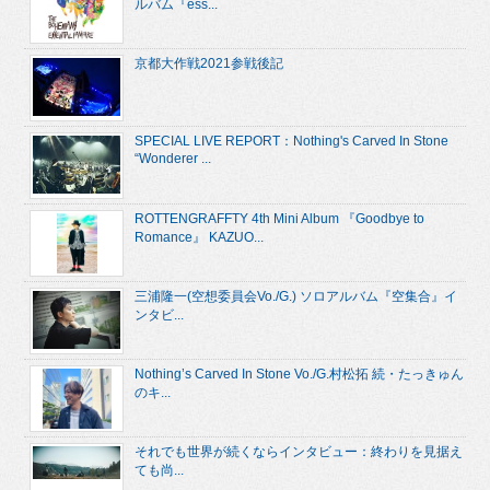
ルバム『ess...
京都大作戦2021参戦後記
SPECIAL LIVE REPORT：Nothing's Carved In Stone
“Wonderer ...
ROTTENGRAFFTY 4th Mini Album 『Goodbye to
Romance』 KAZUO...
三浦隆一(空想委員会Vo./G.) ソロアルバム『空集合』イ
ンタビ...
Nothing’s Carved In Stone Vo./G.村松拓 続・たっきゅん
のキ...
それでも世界が続くならインタビュー：終わりを見据え
ても尚...