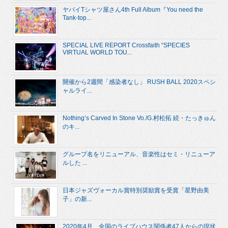
ヤバイTシャツ屋さん4th Full Album『You need the
Tank-top...
SPECIAL LIVE REPORT Crossfaith “SPECIES
VIRTUAL WORLD TOU...
開催から2週間「感染者なし」 RUSH BALL 2020スペシ
ャルライ...
Nothing’s Carved In Stone Vo./G.村松拓 続・たっきゅん
のキ...
グループ名をリニューアル、音楽性はセミ・リニューア
ルした ...
日本ジャズヴォーカル賞特別奨励賞を受賞「星野由美
子」の新...
2020年4月、全国のライブハウス関係者47人からの現状