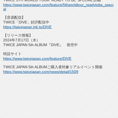
TWICE 5TH WORLD TOUR ‘READY TO BE’ SPECIAL 詳細
https://www.twicejapan.com/
feature/5thworldtour_
readytobe_speci
al
【音源配信】
TWICE「DIVE」好評配信中
https://twicejapan.lnk.to/DIVE
【リリース情報】
2024年7月17日（水）
TWICE JAPAN 5th ALBUM『DIVE』 発売中
特設サイト
https://www.twicejapan.com/
feature/DIVE
TWICE JAPAN 5th ALBUMご購入者対象リアルイベント開催
https://www.twicejapan.com/
news/detail/1509