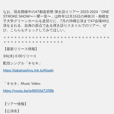
なお、現在開催中の47都道府県 弾き語りツアー 2023-2024「ONE
STROKE SHOW〜一顰一笑〜」は昨年12月15日の神奈川・相模女
子大学グリーンホールを皮切りに、7月の沖縄公演まで47会場49公
演をまわる、自身の原点である弾き語りスタイルでのツアー。ぜ
ひ、こららもチェックしてみてほしい。
＋＋＋＋＋＋＋＋＋＋＋＋＋＋＋＋＋＋＋＋＋＋＋＋＋＋＋＋＋＋
＋＋＋＋＋＋＋＋＋＋＋＋＋＋＋＋＋
【最新リリース情報】
3/6(水) 0:00リリース
配信シングル「キセキ」
https://takahashiyu.lnk.to/Kiseki
「キセキ」Music Video
https://youtu.be/w4MXAd71RBk
【ツアー情報】
【公演名】