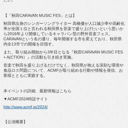
たい。
【「秋田CARAVAN MUSIC FES」とは】
秋田県出身のシンガーソングライター 高橋優が人口減少率や高齢化
率が全国１位と言われる秋田県を音楽で盛り上げたいという思いか
ら2016年より開催しているキャラバン型の野外音楽フェス。
CARAVANという名の通り、毎年開催する市を変えており、秋田県
内全13市での開催を目指す。
また、取り組み開始から3年目となる『秋田CARAVAN MUSIC FES
+ A(CTION）』の活動も引き続き実施。
音楽で秋田を盛り上げるだけでなく、秋田県が抱える深刻な環境や
食品ロス問題について、ACMFが取り組める行動や情報を発信、お
客様とともに実践する。
本イベントの詳細、最新情報はこちら
▼ACMF2024特設サイト
http://www.acmf.jp/2024/
【公演概要】