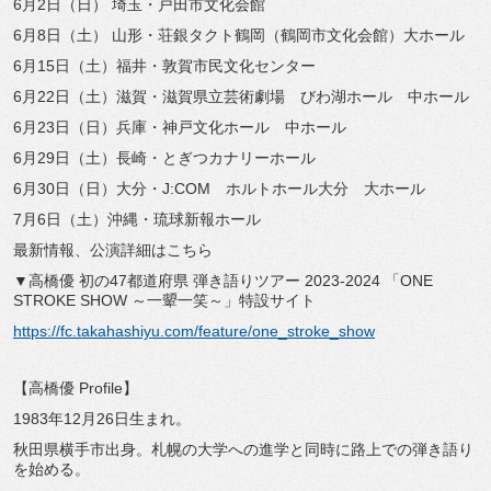
6月2日（日） 埼玉・戸田市文化会館
6月8日（土） 山形・荘銀タクト鶴岡（鶴岡市文化会館）大ホール
6月15日（土）福井・敦賀市民文化センター
6月22日（土）滋賀・滋賀県立芸術劇場 びわ湖ホール 中ホール
6月23日（日）兵庫・神戸文化ホール 中ホール
6月29日（土）長崎・とぎつカナリーホール
6月30日（日）大分・J:COM ホルトホール大分 大ホール
7月6日（土）沖縄・琉球新報ホール
最新情報、公演詳細はこちら
▼高橋優 初の47都道府県 弾き語りツアー 2023-2024 「ONE
STROKE SHOW ～一顰一笑～」特設サイト
https://fc.takahashiyu.com/feature/one_stroke_show
【高橋優 Profile】
1983年12月26日生まれ。
秋田県横手市出身。札幌の大学への進学と同時に路上での弾き語り
を始める。