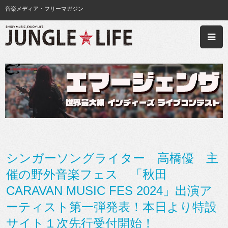
音楽メディア・フリーマガジン
シンガーソングライター 高橋優 主
催の野外音楽フェス 「秋田
CARAVAN MUSIC FES 2024」出演ア
ーティスト第一弾発表！本日より特設
サイト１次先行受付開始！