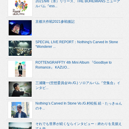
2021/9/8（水）リリース、THE BOHEMIANS ニューア
ルバム『ess...
京都大作戦2021参戦後記
SPECIAL LIVE REPORT：Nothing's Carved In Stone
“Wonderer ...
ROTTENGRAFFTY 4th Mini Album 『Goodbye to
Romance』 KAZUO...
三浦隆一(空想委員会Vo./G.) ソロアルバム『空集合』イ
ンタビ...
Nothing’s Carved In Stone Vo./G.村松拓 続・たっきゅん
のキ...
それでも世界が続くならインタビュー：終わりを見据え
ても尚...