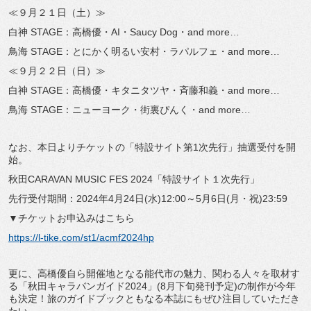
≪９月２１日（土）≫
白神 STAGE：高橋優・AI・Saucy Dog・and more…
鳥海 STAGE：とにかく明るい安村・ラパルフェ・and more…
≪９月２２日（日）≫
白神 STAGE：高橋優・キタニタツヤ・斉藤和義・and more…
鳥海 STAGE：ニューヨーク・街裏ぴんく・and more…
なお、本日よりチケットの「特設サイト第1次先行」抽選受付を開
始。
秋田CARAVAN MUSIC FES 2024「特設サイト１次先行」
先行受付期間：2024年4月24日(水)12:00～5月6日(月・祝)23:59
▼チケットお申込みはこちら
https://l-tike.com/st1/acmf2024hp
更に、高橋優自ら開催地となる能代市の魅力、関わる人々を取材す
る「秋田キャラバンガイド2024」(8月下旬発刊予定)の制作が今年
も決定！旅のガイドブックともなる本誌にもぜひ注目していただき