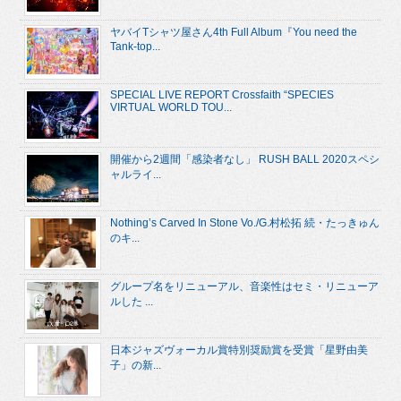
ヤバイTシャツ屋さん4th Full Album『You need the
Tank-top...
SPECIAL LIVE REPORT Crossfaith “SPECIES
VIRTUAL WORLD TOU...
開催から2週間「感染者なし」 RUSH BALL 2020スペシ
ャルライ...
Nothing’s Carved In Stone Vo./G.村松拓 続・たっきゅん
のキ...
グループ名をリニューアル、音楽性はセミ・リニューア
ルした ...
日本ジャズヴォーカル賞特別奨励賞を受賞「星野由美
子」の新...