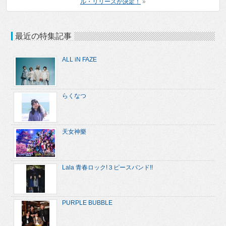
ル・リリースが決定！
»
最近の特集記事
ALL iN FAZE
らくなつ
天女神樂
Lala 青春ロック!３ピースバンド!!
PURPLE BUBBLE