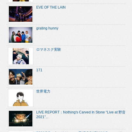
EVE OF THE LAIN
grating hunny
ロマネスク実験
171
世界電力
LIVE REPORT：Nothing's Carved In Stone “Live at 野音
2021”...