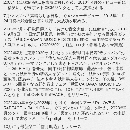
2008年に活動の拠点を東京に移した後、2010年4月のデビュー前に
「福笑い」が東京メトロCMソングとして大抜擢される。
7月シングル「素晴らしき日常」でメジャーデビュー。2013年11月
24日初の武道館公演を敢行し大成功を収める。
2015年7月25日秋田県より「あきた音楽大使」に任命される。2016
年9月3日、４日地元秋田県・横手市にて初の主催となる野外音楽フ
ェス「秋田CARAVAN MUSIC FES 2016」開催。毎年開催する程の
人気フェスに成長。(2020/2021は新型コロナの影響もあり未実施)
2022年2月に東京2020オリンピックの野球日本代表“侍ジャパン”の
密着ドキュメンタリー「侍たちの栄光～野球日本代表 金メダルへの
8か月」のテーマソングとして書き下ろされたデジタルシングル
「HIGH FIVE」を発売。同年9月に柳葉敏郎、藤あや子、佐々木希
といった秋田出身の著名人をゲストに迎えた「秋田の行事（feat.柳
葉敏郎, 藤あや子, 佐々木希 & 秋田県人会）」を配信。その後、3年
ぶり・5回目となる野外音楽フェス「秋田CARAVAN MUSIC FES
2022」を北秋田市にて開催され、10月に約2年ぶり8枚目のアルバ
ムとなる「ReLOVE & RePEACE」をリリース。
2022年の年末から2023年にかけて、全国ツアー「ReLOVE &
RePEACE ～ReUNION～」でファンとの「再会」を叶え、2023年6
月のツアー最中にNHK夜ドラ「褒めるひと褒められるひと」の主題
歌として書き下ろした「spotlight」をリリース。
10月には最新楽曲「雪月風花」もリリース。