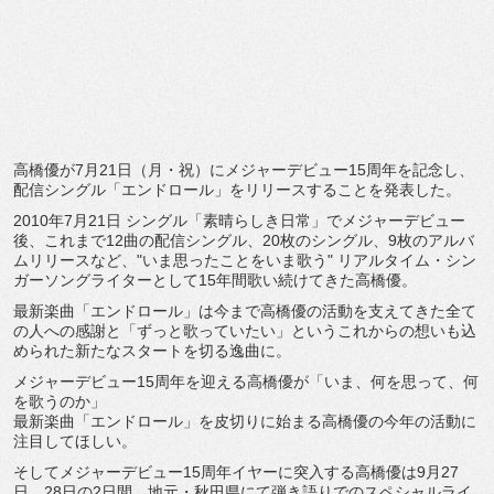
高橋優が7月21日（月・祝）
にメジャーデビュー15周年を記念し、
配信シングル「
エンドロール」をリリースすることを発表した。
2010年7月21日 シングル「素晴らしき日常」でメジャーデビュー
後、
これまで12曲の配信シングル、20枚のシングル、
9枚のアルバ
ムリリースなど、"いま思ったことをいま歌う" リアルタイム・
シン
ガーソングライターとして15年間歌い続けてきた高橋優。
最新楽曲「エンドロール」
は今まで高橋優の活動を支えてきた全て
の人への感謝と「
ずっと歌っていたい」
というこれからの想いも込
められた新たなスタートを切る逸曲に。
メジャーデビュー15周年を迎える高橋優が「いま、何を思って、
何
を歌うのか」
最新楽曲「エンドロール」
を皮切りに始まる高橋優の今年の活動に
注目してほしい。
そしてメジャーデビュー15周年イヤーに突入する高橋優は9月2
7
日、28日の2日間、地元・
秋田県にて弾き語りでのスペシャルライ