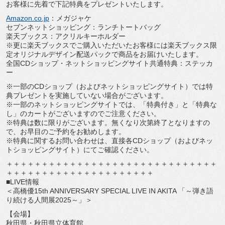
お客様に先着で下記特典をプレゼントいたします
。
Amazon.co.jp
：メガジャケ
セブンネットショッピング：ランチトートバッグ
楽天ブックス：アクリルキーホルダー
※
更に楽天ブックスでご購入いただいたお客様には楽天ブックス限
定
オリジナルデザイン配送パックで商品をお届けいたします。
全国CDショップ・ネットショッピングサイト共通特典：
ステッカ
ー
※一部のCDショップ（およびネットショッピングサイト）
では特
典プレゼントを実施していない場合がございます。
※一部のネットショッピングサイトでは、「特典付き」と「
特典な
し」のカートがございますのでご注意ください。
※特典は数に限りがございます。
無くなり次第終了となりますの
で、
お早目のご予約をお勧めします。
※特典に関するお問い合わせは、直接各CDショップ（
およびネッ
トショッピングサイト）にてご確認ください。
＋＋＋＋＋＋＋＋＋＋＋＋＋＋＋＋＋＋＋＋＋＋＋＋＋＋＋＋＋＋
＋＋＋＋＋＋＋＋＋＋＋＋＋＋＋＋＋＋＋＋＋
■LIVE情報
＜高橋優15th ANNIVERSARY SPECIAL LIVE IN AKITA 「～弾き語
り続ける人間展2025～」＞
【会場】
秋田県・秋田県立体育館