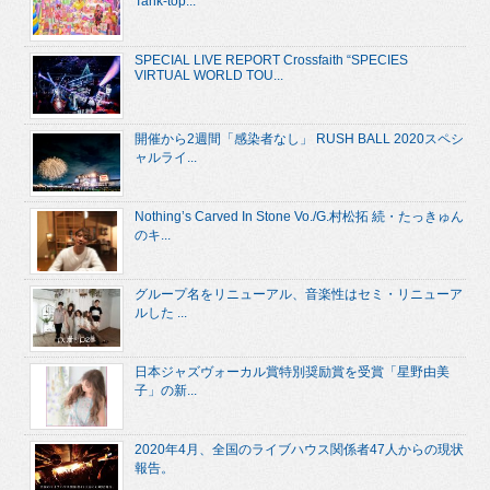
Tank-top...
SPECIAL LIVE REPORT Crossfaith “SPECIES
VIRTUAL WORLD TOU...
開催から2週間「感染者なし」 RUSH BALL 2020スペシ
ャルライ...
Nothing’s Carved In Stone Vo./G.村松拓 続・たっきゅん
のキ...
グループ名をリニューアル、音楽性はセミ・リニューア
ルした ...
日本ジャズヴォーカル賞特別奨励賞を受賞「星野由美
子」の新...
2020年4月、全国のライブハウス関係者47人からの現状
報告。