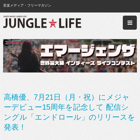
音楽メディア・フリーマガジン
高橋優、7月21日（月・祝）にメジャ
ーデビュー15周年を記念して 配信シ
ングル「エンドロール」のリリースを
発表！