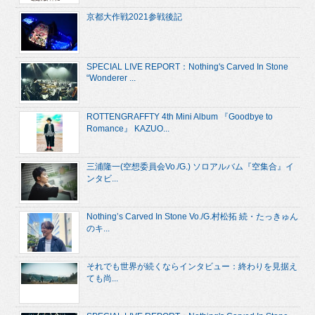
京都大作戦2021参戦後記
SPECIAL LIVE REPORT：Nothing's Carved In Stone
“Wonderer ...
ROTTENGRAFFTY 4th Mini Album 『Goodbye to
Romance』 KAZUO...
三浦隆一(空想委員会Vo./G.) ソロアルバム『空集合』イ
ンタビ...
Nothing’s Carved In Stone Vo./G.村松拓 続・たっきゅん
のキ...
それでも世界が続くならインタビュー：終わりを見据え
ても尚...