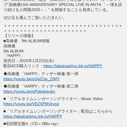
ブ“高橋優15th ANNIVERSARY SPECIAL LIVE IN AKITA 「～弾き語
り続ける人間展2025～」” を開催することも発表している。
ぜひ足を運んでご覧いただきたい。
＋＋＋＋＋＋＋＋＋＋＋＋＋＋＋＋＋＋＋＋＋＋＋＋＋＋＋＋＋＋
＋＋＋＋＋＋＋＋＋＋＋＋＋＋＋＋＋＋＋＋＋
【リリース情報】
■高橋優 9th ALBUM情報
高橋優
9th ALBUM
「HAPPY」
発売日：2025年1月22日(水)
配信&CD購入リンク：
https://
takahashiyu.lnk.to/HAPPY
◆高橋優 「HAPPY」ティザー映像 第一弾
https://youtu.be/oQgZUp_ZtMY
◆高橋優 「HAPPY」ティザー映像 第二弾
https://youtu.be/gPqbgkipsbc
■「リアルタイムシンガーソングライター」Music Video
https://youtu.be/VEZ5PMVkysg
■「リアルタイムシンガーソングライター」配信はこちらから
https://takahashiyu.lnk.to/
HAPPY
■初回限定盤A（CD＋2Blu-ray）