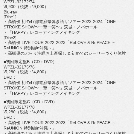
WPZL-32172/74
\9,900（税抜：\9,000）
Blu-ray
[Disc1]
・高橋優 初の47都道府県弾き語りツアー 2023-2024「ONE
STROKE SHOW〜一顰一笑〜」茨城・ノバホール
・「HAPPY」レコーディングメイキング
[Disc2]
・高橋優 LIVE TOUR 2022-2023「ReLOVE & RePEACE ～
ReUNION 特別編in沖縄～」
・高橋優のぶらり沖縄お土産探し & 初めてのシーサーづくり体験
■初回限定盤B（CD＋DVD）
WPZL-32175/76
\5,280（税抜：\4,800）
DVD：
・高橋優 初の47都道府県弾き語りツアー 2023-2024「ONE
STROKE SHOW〜一顰一笑〜」茨城・ノバホール
・「HAPPY」レコーディングメイキング
■初回限定盤C（CD＋DVD）
WPZL-32177/78
\5,280（税抜：\4,800）
DVD：
・高橋優 LIVE TOUR 2022-2023「ReLOVE & RePEACE ～
ReUNION 特別編in沖縄～」
・高橋優のぶらり沖縄お土産探し & 初めてのシーサーづくり体験