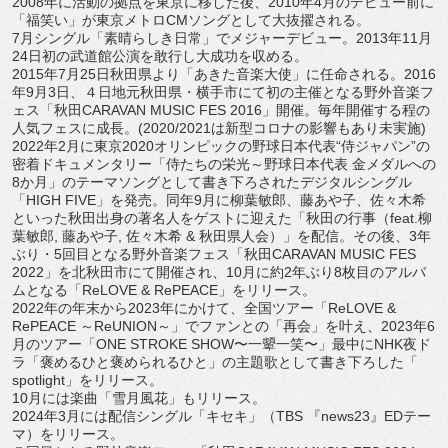
2008年に活動の拠点を東京に移した後、
2010年4月のデビュー前に
「福笑い」
が東京メトロCMソングとして大抜擢される。
7月シングル「素晴らしき日常」でメジャーデビュー。
2013年11月
24日初の武道館公演を敢行し大成功を収める。
2015年7月25日秋田県より「あきた音楽大使」
に任命される。2016
年9月3日、４日地元秋田県・
横手市にて初の主催となる野外音楽フ
ェス「秋田CARAVAN MUSIC FES 2016」開催。毎年開催する程の
人気フェスに成長。(
2020/2021は新型コロナの影響もあり未実施)
2022年2月に東京2020オリンピックの野球日本代表“
侍ジャパン”の
密着ドキュメンタリー「侍たちの栄光～
野球日本代表 金メダルへの
8か月」
のテーマソングとして書き下ろされたデジタルシングル
「HIGH FIVE」を発売。同年9月に柳葉敏郎、藤あや子、
佐々木希
といった秋田出身の著名人をゲストに迎えた「
秋田の行事（feat.柳
葉敏郎, 藤あや子, 佐々木希 & 秋田県人会）」を配信。その後、3年
ぶり・
5回目となる野外音楽フェス「秋田CARAVAN MUSIC FES
2022」を北秋田市にて開催され、
10月に約2年ぶり8枚目のアルバ
ムとなる「ReLOVE & RePEACE」をリリース。
2022年の年末から2023年にかけて、全国ツアー「
ReLOVE &
RePEACE ～ReUNION～」でファンとの「再会」を叶え、
2023年6
月のツアー「ONE STROKE SHOW〜一顰一笑〜」最中にNHK夜ド
ラ「
褒めるひと褒められるひと」の主題歌として書き下ろした「
spotlight」をリリース。
10月には楽曲「雪月風花」もリリース。
2024年3月には配信シングル「キセキ」（TBS 『news23』EDテー
マ）をリリース。