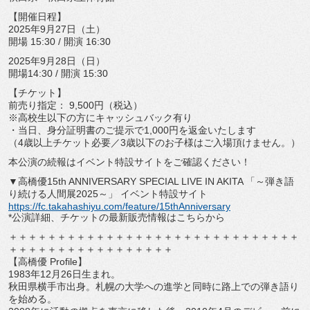
【開催日程】
2025年9月27日（土）
開場 15:30 / 開演 16:30
2025年9月28日（日）
開場14:30 / 開演 15:30
【チケット】
前売り指定： 9,500円（税込）
※高校生以下の方にキャッシュバック有り
・当日、身分証明書のご提示で1,000円を返金いたします
（4歳以上チケット必要／3歳以下のお子様はご入場頂けません。
）
本公演の続報はイベント特設サイトをご確認ください！
▼高橋優15th ANNIVERSARY SPECIAL LIVE IN AKITA 「～弾き語
り続ける人間展2025～」 イベント特設サイト
https://fc.takahashiyu.com/
feature/15thAnniversary
*公演詳細、チケットの最新販売情報はこちらから
＋＋＋＋＋＋＋＋＋＋＋＋＋＋＋＋＋＋＋＋＋＋＋＋＋＋＋＋＋＋
＋＋＋＋＋＋＋＋＋＋＋＋＋＋＋＋＋
【高橋優 Profile】
1983年12月26日生まれ。
秋田県横手市出身。
札幌の大学への進学と同時に路上での弾き語り
を始める。