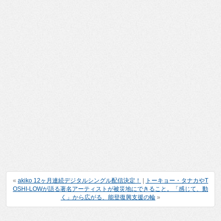
«
akiko 12ヶ月連続デジタルシングル配信決定！
|
トーキョー・タナカやT
OSHI-LOWが語る著名アーティストが被災地にできること。「感じて、動
く」から広がる、能登復興支援の輪
»