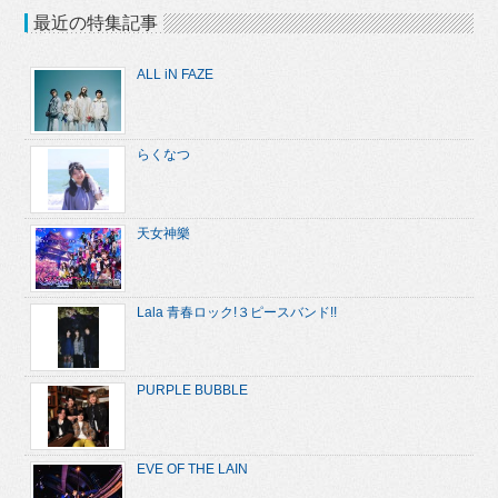
最近の特集記事
ALL iN FAZE
らくなつ
天女神樂
Lala 青春ロック!３ピースバンド!!
PURPLE BUBBLE
EVE OF THE LAIN