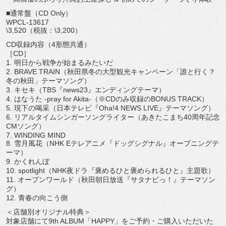
■通常盤（CD Only）
WPCL-13617
\3,520（税抜：\3,200）
CD収録内容（4形態共通）
［CD］
1. 明日から戦争が始まるみたいだ
2. BRAVE TRAIN（秋田県冬の大型観光キャンペーン「誰と行く？
冬の秋田」テーマソング）
3. キセキ（TBS『news23』エンディングテーマ）
4. はなうた -pray for Akita-（※CDのみ収録のBONUS TRACK）
5. 現下の喝采（日本テレビ『Oha!4 NEWS LIVE』テーマソング）
6. リアルタイムシンガーソングライター（
あきたこまち40周年記念
CMソング）
7. WINDING MIND
8. 雪月風花（NHK Eテレアニメ『ドッグシグナル』オープニングテ
ーマ）
9. かくれんぼ
10. spotlight（NHK夜ドラ『褒めるひと褒められるひと』
主題歌）
11. オープンワールド（秋田朝日放送『サタナビっ！』テーマソン
グ）
12. 青春の向こう側
＜店舗別オリジナル特典＞
対象店舗にて9th ALBUM「HAPPY」をご予約・
ご購入いただいた