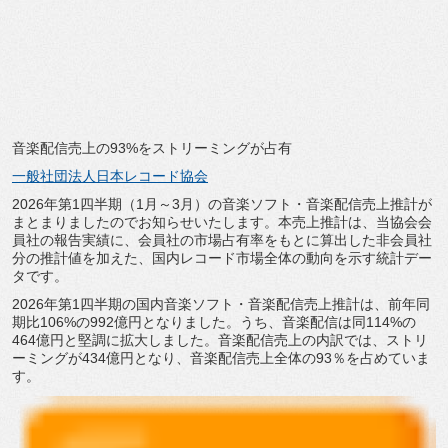
音楽配信売上の93%をストリーミングが占有
一般社団法人日本レコード協会
2026年第1四半期（1月～3月）の音楽ソフト・
音楽配信売上推計が
まとまりましたのでお知らせいたします。
本売上推計は、当協会会
員社の報告実績に、
会員社の市場占有率をもとに算出した非会員社
分の推計値を加えた
、国内レコード市場全体の動向を示す統計デー
タです。
2026年第1四半期の国内音楽ソフト・音楽配信売上推計は、
前年同
期比106%の992億円となりました。うち、
音楽配信は同114%の
464億円と堅調に拡大しました。
音楽配信売上の内訳では、ストリ
ーミングが434億円となり、
音楽配信売上全体の93％を占めていま
す。