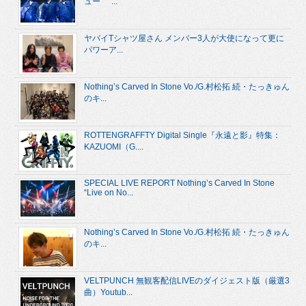
ュー “...
ヤバイTシャツ屋さん メンバー3人が大使になって更に
パワーア...
Nothing’s Carved In Stone Vo./G.村松拓 続・たっきゅん
のキ...
ROTTENGRAFFTY Digital Single『永遠と影』特集：
KAZUOMI（G....
SPECIAL LIVE REPORT Nothing’s Carved In Stone
“Live on No...
Nothing’s Carved In Stone Vo./G.村松拓 続・たっきゅん
のキ...
VELTPUNCH 無観客配信LIVEのダイジェスト版（厳選3
曲）Youtub...