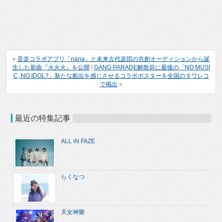
«
音楽コラボアプリ「nana」と未来古代楽団の共創オーディションから誕
生した新曲『火火火』を公開
|
GANG PARADE解散前に最後の「NO MUSI
C, NO IDOL?」新たな船出を感じさせるコラボポスターを全国のタワレコ
で掲出
»
最近の特集記事
ALL iN FAZE
らくなつ
天女神樂