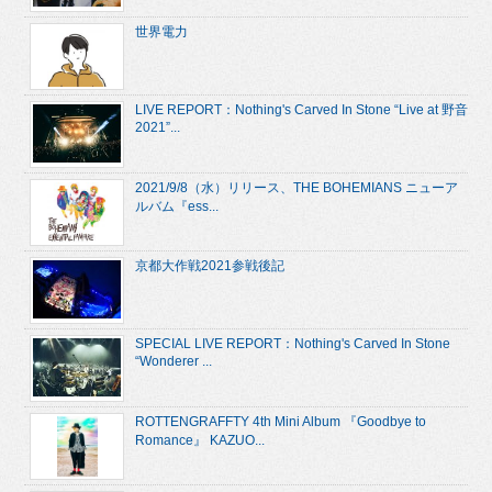
世界電力
LIVE REPORT：Nothing's Carved In Stone “Live at 野音
2021”...
2021/9/8（水）リリース、THE BOHEMIANS ニューア
ルバム『ess...
京都大作戦2021参戦後記
SPECIAL LIVE REPORT：Nothing's Carved In Stone
“Wonderer ...
ROTTENGRAFFTY 4th Mini Album 『Goodbye to
Romance』 KAZUO...