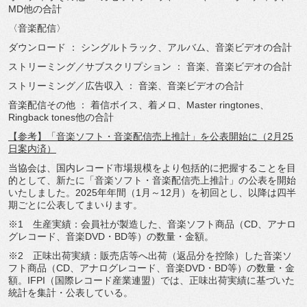
MD他の合計
〈音楽配信〉
ダウンロード ： シングルトラック、アルバム、音楽ビデオの合計
ストリーミング／サブスクリプション ： 音楽、音楽ビデオの合計
ストリーミング／広告収入 ： 音楽、音楽ビデオの合計
音楽配信その他 ： 着信ボイス、着メロ、Master ringtones、
Ringback tones他の合計
【参考】「音楽ソフト・音楽配信売上推計」を公表開始に（
2月25
日案内済）
当協会は、
国内レコード市場規模をより包括的に把握することを目
的として、
新たに「音楽ソフト・音楽配信売上推計」
の公表を開始
いたしました。2025年年間（1月～12月）
を初回とし、以降は四半
期ごとに公表してまいります。
※1 生産実績：会員社が製造した、音楽ソフト商品（CD、
アナロ
グレコード、音楽DVD・BD等）の数量・金額。
※2 正味出荷実績：販売店等へ出荷（返品分を控除）
した音楽ソ
フト商品（CD、アナログレコード、音楽DVD・
BD等）の数量・金
額。IFPI（国際レコード産業連盟）では、
正味出荷実績に基づいた
統計を集計・公表している。