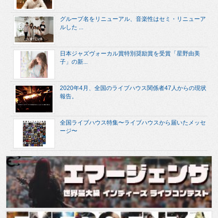
グループ名をリニューアル、音楽性はセミ・リニューア
ルした ...
日本ジャズヴォーカル賞特別奨励賞を受賞「星野由美
子」の新...
2020年4月、全国のライブハウス関係者47人からの現状
報告。
全国ライブハウス特集〜ライブハウスから届いたメッセ
ージ〜