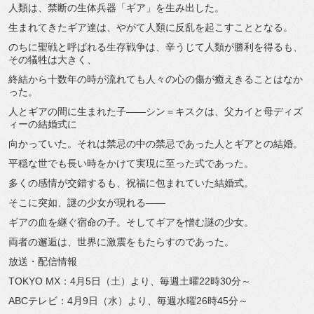
人類は、禁断の生体兵器「ギア」を生み出した。
生まれてきたギア達は、やがて人類に反乱を起こすこととなる。
のちに聖戦と呼ばれる生存戦争は、辛うじて人類が勝利を得るも、
その犠牲は大きく、
終結から十数年の時が流れても人々の心の傷が癒えきることはなか
った。
人とギアの間に生まれた子――シン＝キスクは、父カイと母ディズ
ィーの結婚式に
向かっていた。それは禁忌の中の禁忌であった人とギアとの結婚。
平穏な世でも長い時をかけて実現に至った式であった。
多くの感情が交錯するも、祝福に包まれていた結婚式。
そこに突如、謎の少女が現れる――
ギアの血を継ぐ宿命の子。そしてギアを憎む謎の少女。
両者の邂逅は、世界に激震をもたらすのであった。
放送・配信情報
TOKYO MX：4月5日（土）より、毎週土曜22時30分～
ABCテレビ：4月9日（水）より、毎週水曜26時45分～