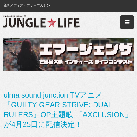
音楽メディア・フリーマガジン
ulma sound junction TVアニメ
『GUILTY GEAR STRIVE: DUAL
RULERS』OP主題歌 「AXCLUSION」
が4月25日に配信決定！