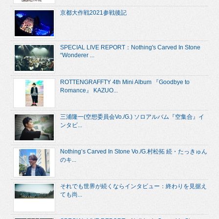
京都大作戦2021参戦後記
SPECIAL LIVE REPORT：Nothing's Carved In Stone
“Wonderer ...
ROTTENGRAFFTY 4th Mini Album 『Goodbye to
Romance』 KAZUO...
三浦隆一(空想委員会Vo./G.) ソロアルバム『空集合』イ
ンタビ...
Nothing’s Carved In Stone Vo./G.村松拓 続・たっきゅん
のキ...
それでも世界が続くならインタビュー：終わりを見据え
ても尚...