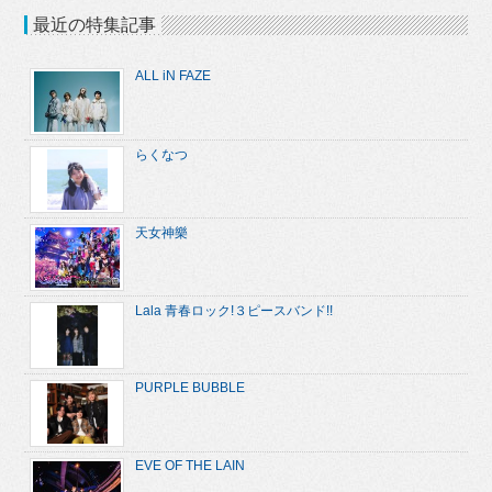
最近の特集記事
ALL iN FAZE
らくなつ
天女神樂
Lala 青春ロック!３ピースバンド!!
PURPLE BUBBLE
EVE OF THE LAIN