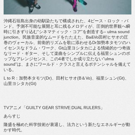
沖縄石垣島出身の幼馴染たちで構成された、4ピース・ロック・バ
ンド。予測不可能な展開と耳に残るメロディが、圧倒的世界観へ瞬
時に引きずり込む“シネマティック・コア”を創造する– ulma sound
junction。民族音楽的なムードをたたえた、Ba&Vo田村ヒサオの圧
巻のヴォーカル、前衛的リズムを歌に添わせるDr加勢本タモツのハ
イセンスなドラム・ワーク、Gt山里ヨシタカによる情緒的かつ奇抜
なリード・ギター、そして楽曲をシンプルに伝える福里シュンのポ
ップなアレンジセンス、この4者でしか成り立たない”ulma
sound”は、まさにワールド・クラスと言えるポテンシャルを備えて
いる。
L to R：加勢本タモツ(Dr)、田村ヒサオ(B＆Vo)、福里シュン(Gt)、
山里ヨシタカ(Gt)
TVアニメ「GUILTY GEAR STRIVE:DUAL RULERS」
あらすじ
隆盛を極めた科学技術が衰退し、法力という新たなエネルギーが動
かす時代。