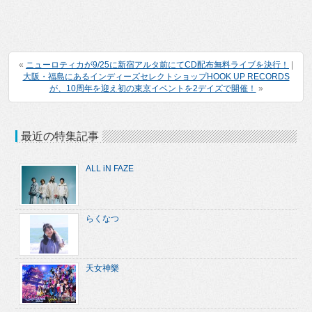
«
ニューロティカが9/25に新宿アルタ前にてCD配布無料ライブを決行！
|
大阪・福島にあるインディーズセレクトショップHOOK UP RECORDS
が、10周年を迎え初の東京イベントを2デイズで開催！
»
最近の特集記事
ALL iN FAZE
らくなつ
天女神樂