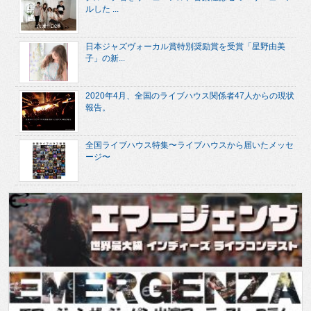
ルした ...
日本ジャズヴォーカル賞特別奨励賞を受賞「星野由美
子」の新...
2020年4月、全国のライブハウス関係者47人からの現状
報告。
全国ライブハウス特集〜ライブハウスから届いたメッセ
ージ〜