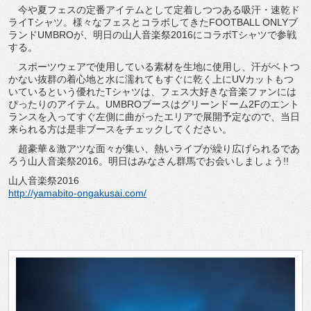
今や夏フェスの定番アイテムとして定着しつつある吸汗・速乾ド
ライTシャツ。様々なフェスとコラボしてきたFOOTBALL ONLYブ
ランドUMBROが、明日の山人音楽祭2016にコラボTシャツで参戦
する。
スポーツウェアで使用している素材を生地に使用し、汗がベトつ
かない抜群の着心地と水に濡れてもすぐに乾く上にUVカットもつ
いているという優れたTシャツは、フェス大好きな音楽ファンには
ぴったりのアイテム。UMBROブースはグリーンドーム2Fのエント
ランスを入ってすぐ左側に曲がったエリアで展開予定なので、当日
来られる方は是非ブースをチェックしてください。
超豪華＆激アツな面々が集い、熱いライブが繰り広げられるであ
ろう山人音楽祭2016。明日はみなさん群馬でお会いしましょう!!
山人音楽祭2016
http://yamabito-ongakusai.com/