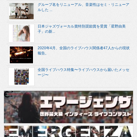
グループ名をリニューアル、音楽性はセミ・リニューア
ルした ...
日本ジャズヴォーカル賞特別奨励賞を受賞「星野由美
子」の新...
2020年4月、全国のライブハウス関係者47人からの現状
報告。
全国ライブハウス特集〜ライブハウスから届いたメッセ
ージ〜