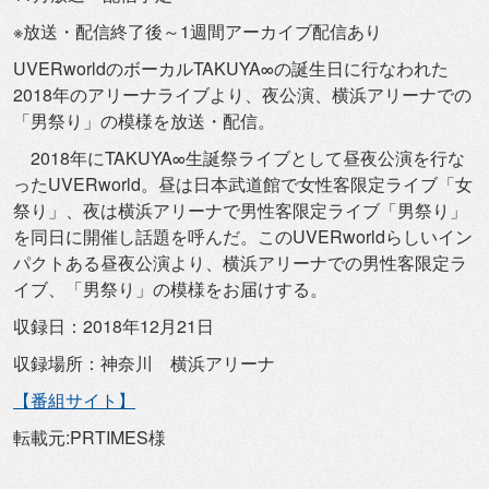
※放送・配信終了後～1週間アーカイブ配信あり
UVERworldのボーカルTAKUYA∞
の誕生日に行なわれた
2018年のアリーナライブより、夜公演、
横浜アリーナでの
「男祭り」の模様を放送・配信。
2018年にTAKUYA∞
生誕祭ライブとして昼夜公演を行な
ったUVERworld。
昼は日本武道館で女性客限定ライブ「女
祭り」、
夜は横浜アリーナで男性客限定ライブ「男祭り」
を同日に開催し話題を呼んだ。
このUVERworldらしいイン
パクトある昼夜公演より、
横浜アリーナでの男性客限定ラ
イブ、「男祭り」
の模様をお届けする。
収録日：2018年12月21日
収録場所：神奈川 横浜アリーナ
【番組サイト】
転載元:PRTIMES様