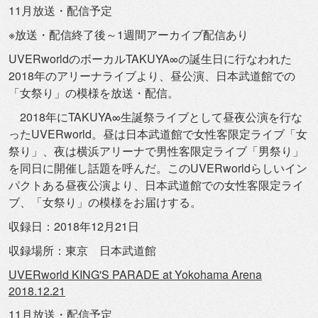
11月放送・配信予定
※放送・配信終了後～1週間アーカイブ配信あり
UVERworldのボーカルTAKUYA∞
の誕生日に行なわれた
2018年のアリーナライブより、昼公演、
日本武道館での
「女祭り」の模様を放送・配信。
2018年にTAKUYA∞
生誕祭ライブとして昼夜公演を行な
ったUVERworld。
昼は日本武道館で女性客限定ライブ「女
祭り」、
夜は横浜アリーナで男性客限定ライブ「男祭り」
を同日に開催し話題を呼んだ。
このUVERworldらしいイン
パクトある昼夜公演より、
日本武道館での女性客限定ライ
ブ、「女祭り」
の模様をお届けする。
収録日：2018年12月21日
収録場所：東京 日本武道館
UVERworld KING'S PARADE at Yokohama Arena
2018.12.21
11月放送・配信予定