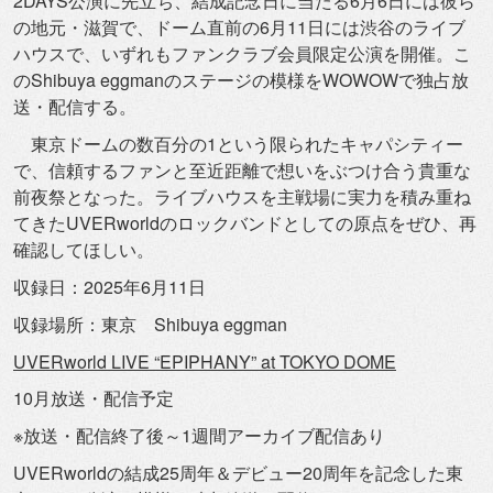
2DAYS公演に先立ち、
結成記念日に当たる6月6日には彼ら
の地元・滋賀で、
ドーム直前の6月11日には渋谷のライブ
ハウスで、
いずれもファンクラブ会員限定公演を開催。こ
のShibuya eggmanのステージの模様をWOWOWで独占放
送・
配信する。
東京ドームの数百分の1という限られたキャパシティー
で、
信頼するファンと至近距離で想いをぶつけ合う貴重な
前夜祭となっ
た。
ライブハウスを主戦場に実力を積み重ね
てきたUVERworld
のロックバンドとしての原点をぜひ、再
確認してほしい。
収録日：2025年6月11日
収録場所：東京 Shibuya eggman
UVERworld LIVE “EPIPHANY” at TOKYO DOME
10月放送・配信予定
※放送・配信終了後～1週間アーカイブ配信あり
UVERworldの結成25周年＆
デビュー20周年を記念した東