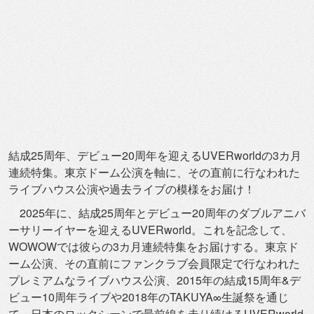
結成25周年、
デビュー20周年を迎えるUVERworldの3カ月
連続特集。
東京ドーム公演を軸に、
その直前に行なわれた
ライブハウス公演や過去ライブの模様をお届
け！
2025年に、
結成25周年とデビュー20周年のダブルアニバ
ーサリーイヤーを
迎えるUVERworld。これを記念して、
WOWOWでは彼らの3カ月連続特集をお届けする。
東京ド
ーム公演、
その直前にファンクラブ会員限定で行なわれた
プレミアムなライブ
ハウス公演、2015年の結成15周年&
デ
ビュー10周年ライブや2018年のTAKUYA∞
生誕祭を通じ
て、
日本のロックシーンで最前線を走り続けるUVERworld