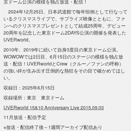
京ドーム公演の模様を独占放送・
配信！
2024年12月25日、
日本武道館で毎年恒例として行なって
いるクリスマスライブで、
サプライズ映像とともに、
ファ
ンへのクリスマスプレゼントとして結成25周年、
デビュー
20周年を記念した東京ドーム2DAYS公演の開催を発
表した
UVERworld。
2010年、2019年に続いて自身3度目の東京ドーム公演。
WOWOWでは2日目、6月15日のステージの模様を独占放
送・
配信！UVERworldとCrew（クルー／ファンの呼称）
の強い絆が生み出す圧倒的な熱狂をその目で確かめてほし
い。
収録日：2025年6月15日
収録場所：東京 東京ドーム
UVERworld 15&10 Anniversary Live 2015.09.03
11月放送・配信予定
※放送・配信終了後～1週間アーカイブ配信あり