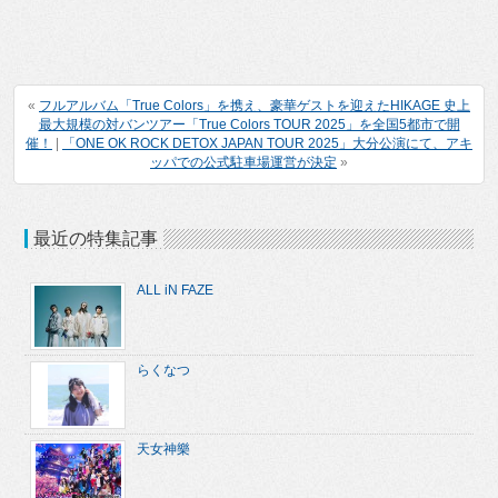
«
フルアルバム「True Colors」を携え、豪華ゲストを迎えたHIKAGE 史上
最大規模の対バンツアー「True Colors TOUR 2025」を全国5都市で開
催！
|
「ONE OK ROCK DETOX JAPAN TOUR 2025」大分公演にて、アキ
ッパでの公式駐車場運営が決定
»
最近の特集記事
ALL iN FAZE
らくなつ
天女神樂