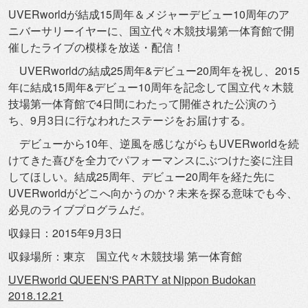
UVERworldが結成15周年＆
メジャーデビュー10周年のア
ニバーサリーイヤーに、
国立代々木競技場第一体育館で開
催したライブの模様を放送・
配信！
UVERworldの結成25周年&デビュー20周年を祝し、
2015
年に結成15周年&
デビュー10周年を記念して国立代々木競
技場第一体育館で4日間
にわたって開催された公演のう
ち、
9月3日に行なわれたステージをお届けする。
デビューから10年、
逆風を感じながらもUVERworldを続
けてきた喜びを全力で
パフォーマンスにぶつけた姿に注目
してほしい。結成25周年、
デビュー20周年を経た先に
UVERworldがどこへ向かうの
か？未来を探る意味でも今、
必見のライブプログラムだ。
収録日：2015年9月3日
収録場所：東京 国立代々木競技場 第一体育館
UVERworld QUEEN'S PARTY at Nippon Budokan
2018.12.21