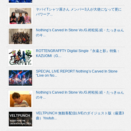
ヤバイTシャツ屋さん メンバー3人が大使になって更に
パワーア...
Nothing’s Carved In Stone Vo./G.村松拓 続・たっきゅん
のキ...
ROTTENGRAFFTY Digital Single『永遠と影』特集：
KAZUOMI（G....
SPECIAL LIVE REPORT Nothing’s Carved In Stone
“Live on No...
Nothing’s Carved In Stone Vo./G.村松拓 続・たっきゅん
のキ...
VELTPUNCH 無観客配信LIVEのダイジェスト版（厳選3
曲）Youtub...