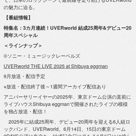
の魅
力に迫る。
【番組情報】
特集名：3カ月連続！UVERworld 結成25周年&デビュー20
周年スペシャル
＜ラインナップ＞
©ソニー・ミュージックレーベルズ
UVERworld THE LIVE 2025 at Shibuya eggman
9月放送・配信予定
※放送・配信終了後～1週間アーカイブ配信あり
アニバーサリーイヤーの2025年、
東京ドーム公演の直前に
ライブハウスShibuya eggmanで開催されたライブの模様
を独占放送・配信！
2025年に結成25周年、
デビュー20周年を迎える6人組ロ
ックバンド、
UVERworld。6月14日、
15日の東京ドーム