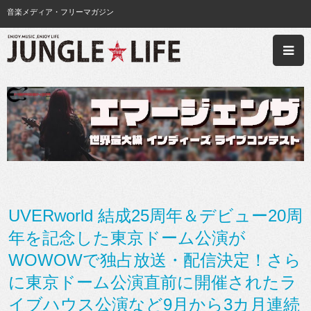
音楽メディア・フリーマガジン
UVERworld 結成25周年＆デビュー20周
年を記念した東京ドーム公演が
WOWOWで独占放送・配信決定！さら
に東京ドーム公演直前に開催されたラ
イブハウス公演など9月から3カ月連続