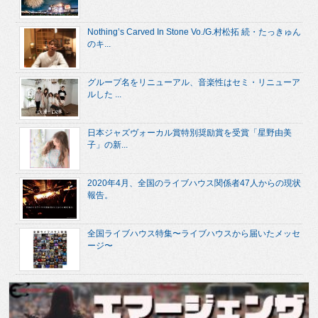
Nothing’s Carved In Stone Vo./G.村松拓 続・たっきゅん
のキ...
グループ名をリニューアル、音楽性はセミ・リニューア
ルした ...
日本ジャズヴォーカル賞特別奨励賞を受賞「星野由美
子」の新...
2020年4月、全国のライブハウス関係者47人からの現状
報告。
全国ライブハウス特集〜ライブハウスから届いたメッセ
ージ〜