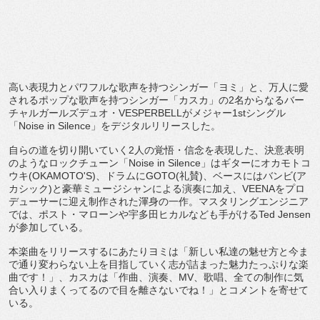
高い表現力とパワフルな歌声を持つシンガー「ヨミ」と、
万人に愛
されるポップな歌声を持つシンガー「カスカ」
の2名からなるバー
チャルガールズデュオ・
VESPERBELLがメジャー1stシングル
「Noise in Silence」をデジタルリリースした。
自らの道を切り開いていく2人の覚悟・信念を表現した、
決意表明
のようなロックチューン「Noise in Silence」はギターにオカモトコ
ウキ(OKAMOTO'
S)、ドラムにGOTO(礼賛)、ベースにはバンビ(
ア
カシック)と豪華ミュージシャンによる演奏に加え、
VEENAをプロ
デューサーに迎え制作された渾身の一作。
マスタリングエンジニア
では、ポスト・
マローンや宇多田ヒカルなども手がけるTed Jensen
が参加している。
本楽曲をリリースするにあたりヨミは「
新しい私達の魅せ方と今ま
で通り変わらない上を目指していく志が
詰まった魅力たっぷりな楽
曲です！」、カスカは「作曲、演奏、
MV、歌唱、
全ての制作に気
合い入りまくってるので目を離さないでね！」
とコメントを寄せて
いる。