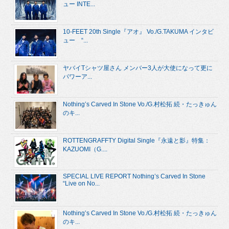
ュー INTE...
10-FEET 20th Single『アオ』 Vo./G.TAKUMA インタビ
ュー “...
ヤバイTシャツ屋さん メンバー3人が大使になって更に
パワーア...
Nothing’s Carved In Stone Vo./G.村松拓 続・たっきゅん
のキ...
ROTTENGRAFFTY Digital Single『永遠と影』特集：
KAZUOMI（G....
SPECIAL LIVE REPORT Nothing’s Carved In Stone
“Live on No...
Nothing’s Carved In Stone Vo./G.村松拓 続・たっきゅん
のキ...