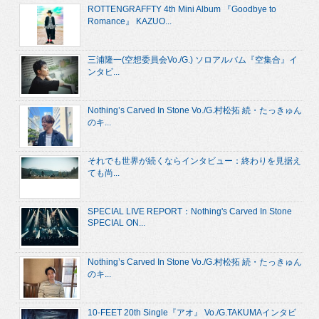
ROTTENGRAFFTY 4th Mini Album 『Goodbye to
Romance』 KAZUO...
三浦隆一(空想委員会Vo./G.) ソロアルバム『空集合』イ
ンタビ...
Nothing’s Carved In Stone Vo./G.村松拓 続・たっきゅん
のキ...
それでも世界が続くならインタビュー：終わりを見据え
ても尚...
SPECIAL LIVE REPORT：Nothing's Carved In Stone
SPECIAL ON...
Nothing’s Carved In Stone Vo./G.村松拓 続・たっきゅん
のキ...
10-FEET 20th Single『アオ』 Vo./G.TAKUMAインタビ