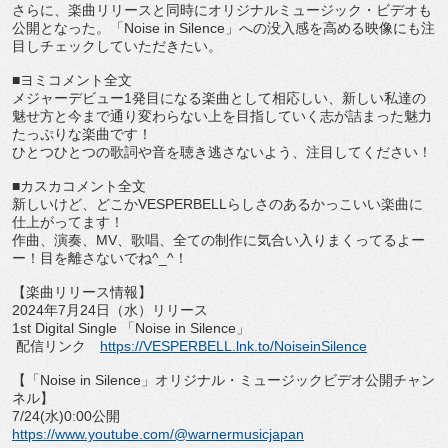
さらに、楽曲リリースと同時にオリジナルミュージック・
ビデオも
公開となった。「Noise in Silence」
への没入感を高める映像にも注
目しチェックしていただきたい。
■ヨミコメント全文
メジャーデビュー1発目になる楽曲として相応しい、
新しい私達の
魅せ方と今まで通り変わらない上を目指していく志が
詰まった魅力
たっぷりな楽曲です！
ひとつひとつの歌詞や音を聴き逃さないよう、注目してください！
■カスカコメント全文
新しいけど、
どこかVESPERBELLらしさのあるかっこいい楽曲に
仕上が
ってます！
作曲、演奏、MV、歌唱、
全ての制作に気合い入りまくってるよー
ー！目を離さないでね^_
^！
【楽曲リリース情報】
2024年7月24日（水）リリース
1st Digital Single 「Noise in Silence」
配信リンク
https://VESPERBELL.lnk.to/
NoiseinSilence
【「Noise in Silence」オリジナル・
ミュージックビデオ公開チャン
ネル】
7/24(水)0:00公開
https://www.youtube.com/@
warnermusicjapan