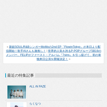
«
新鋭SOUL/R&BシンガーMoMoの2nd EP「FlowinTokyo」が本日より配
信開始！歌手AIさんも激推し！
|
世界的人気を誇るP-POPグループSB19の
メンバー、FELIPがファースト・アルバム『7sins』を引っ提げて、初の単
独来日公演を開催決定！
»
最近の特集記事
ALL iN FAZE
らくなつ