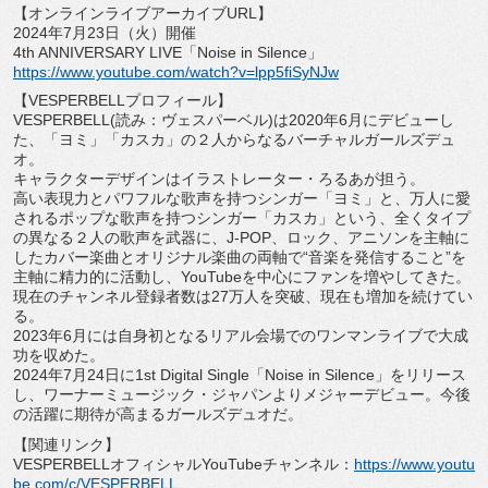
【オンラインライブアーカイブURL】
2024年7月23日（火）開催
4th ANNIVERSARY LIVE「Noise in Silence」
https://www.youtube.com/watch?
v=lpp5fiSyNJw
【VESPERBELLプロフィール】
VESPERBELL(読み：ヴェスパーベル)
は2020年6月にデビューし
た、「ヨミ」「カスカ」
の２人からなるバーチャルガールズデュ
オ。
キャラクターデザインはイラストレーター・ろるあが担う。
高い表現力とパワフルな歌声を持つシンガー「ヨミ」と、
万人に愛
されるポップな歌声を持つシンガー「カスカ」という、
全くタイプ
の異なる２人の歌声を武器に、J-POP、ロック、
アニソンを主軸に
したカバー楽曲とオリジナル楽曲の両軸で“
音楽を発信すること”を
主軸に精力的に活動し、
YouTubeを中心にファンを増やしてきた。
現在のチャンネル登録者数は27万人を突破、
現在も増加を続けてい
る。
2023年6月には自身初となるリアル会場でのワンマンライブで
大成
功を収めた。
2024年7月24日に1st Digital Single「Noise in Silence」をリリース
し、ワーナーミュージック・
ジャパンよりメジャーデビュー。
今後
の活躍に期待が高まるガールズデュオだ。
【関連リンク】
VESPERBELLオフィシャルYouTubeチャンネル：
h
ttps://www.youtu
be.com/c/
VESPERBELL