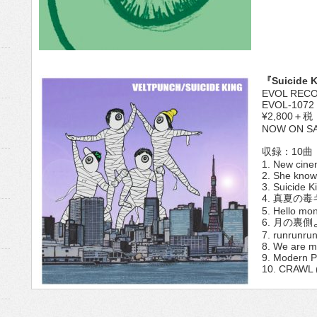
『Suicide 
EVOL REC
EVOL-1072
¥2,800＋税
NOW ON S
収録：10曲
1. New cin
2. She know
3. Suicide K
4. 真夏の
5. Hello mon
6. 月の裏
7. runrunru
8. We are m
9. Modern 
10. CRAWL (