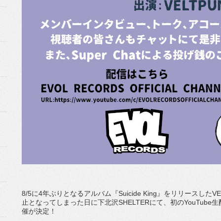
8/5に4年ぶりとなるアルバム『Suicide King』をリリースし
止となってしまった日に下北沢SHELTERにて、初のYouTub
催が決定！