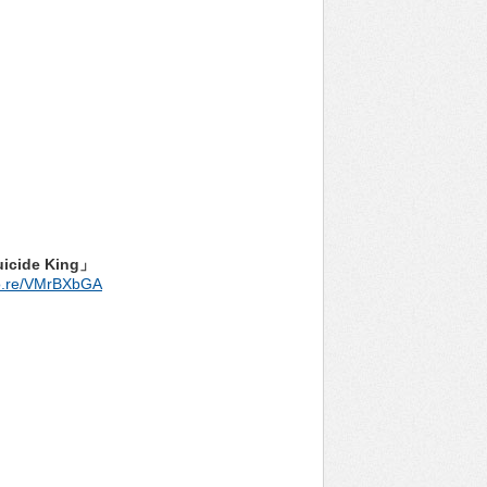
cide King」
kco.re/VMrBXbGA