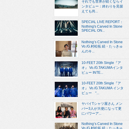
それでも世界が続くならイ
ンタビュー：終わりを見据
えても尚...
SPECIAL LIVE REPORT：
Nothing's Carved In Stone
SPECIAL ON...
Nothing’s Carved In Stone
Vo./G.村松拓 続・たっきゅ
んのキ...
10-FEET 20th Single『ア
オ』 Vo./G.TAKUMAインタ
ビュー INTE...
10-FEET 20th Single『ア
オ』 Vo./G.TAKUMA インタ
ビュー “...
ヤバイTシャツ屋さん メン
バー3人が大使になって更
にパワーア...
Nothing’s Carved In Stone
Vo./G.村松拓 続・たっきゅ