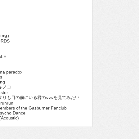
King』
ORDS
ALE
ema paradox
s
ing
毒キノコ
ster
側よりも目の前にいる君の○○○を見てみたい
nrunrun
embers of the Gasburner Fanclub
Psycho Dance
Acoustic)