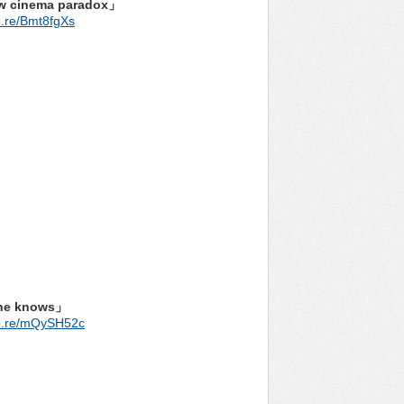
cinema paradox」
co.re/Bmt8fgXs
e knows」
kco.re/mQySH52c