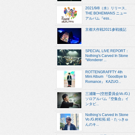
2021/9/8（水）リリース、
THE BOHEMIANS ニュー
アルバム『ess...
京都大作戦2021参戦後記
SPECIAL LIVE REPORT：
Nothing's Carved In Stone
“Wonderer ...
ROTTENGRAFFTY 4th
Mini Album 『Goodbye to
Romance』 KAZUO...
三浦隆一(空想委員会Vo./G.)
ソロアルバム『空集合』イ
ンタビ...
Nothing’s Carved In Stone
Vo./G.村松拓 続・たっきゅ
んのキ...