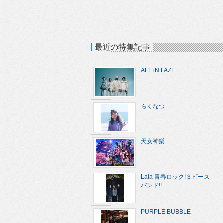
最近の特集記事
ALL iN FAZE
らくなつ
天女神樂
Lala 青春ロック!３ピース
バンド!!
PURPLE BUBBLE