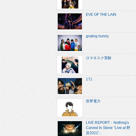
EVE OF THE LAIN
grating hunny
ロマネスク実験
171
世界電力
LIVE REPORT：Nothing's
Carved In Stone “Live at 野
音2021”...