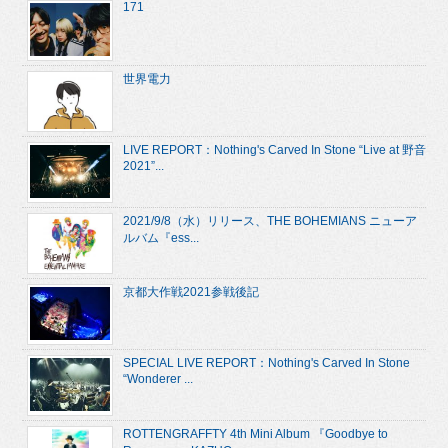
171
世界電力
LIVE REPORT：Nothing's Carved In Stone “Live at 野音
2021”...
2021/9/8（水）リリース、THE BOHEMIANS ニューア
ルバム『ess...
京都大作戦2021参戦後記
SPECIAL LIVE REPORT：Nothing's Carved In Stone
“Wonderer ...
ROTTENGRAFFTY 4th Mini Album 『Goodbye to