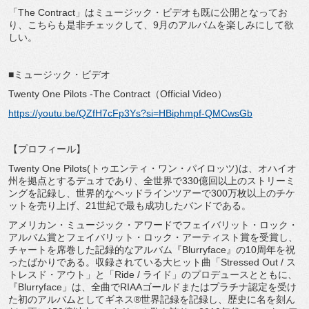
「The Contract」はミュージック・ビデオも既に公開となってお
り、こちらも是非チェックして、9月のアルバムを楽しみにして欲
しい。
■ミュージック・ビデオ
Twenty One Pilots -The Contract（Official Video）
https://youtu.be/QZfH7cFp3Ys?si=HBiphmpf-QMCwsGb
【プロフィール】
Twenty One Pilots(トゥエンティ・ワン・パイロッツ)は、オハイオ
州を拠点とするデュオであり、全世界で330億回以上のストリーミ
ングを記録し、世界的なヘッドラインツアーで300万枚以上のチケ
ットを売り上げ、21世紀で最も成功したバンドである。
アメリカン・ミュージック・アワードでフェイバリット・ロック・
アルバム賞とフェイバリット・ロック・アーティスト賞を受賞し、
チャートを席巻した記録的なアルバム『Blurryface』の10周年を祝
ったばかりである。収録されている大ヒット曲「Stressed Out / ス
トレスド・アウト」と「Ride / ライド」のプロデュースとともに、
『Blurryface」は、全曲でRIAAゴールドまたはプラチナ認定を受け
た初のアルバムとしてギネス®世界記録を記録し、歴史に名を刻ん