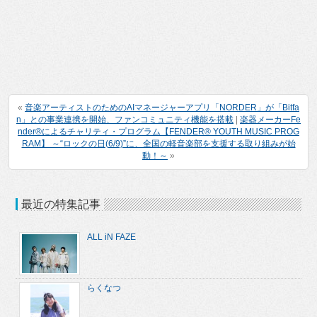
«
音楽アーティストのためのAIマネージャーアプリ「NORDER」が「Bitfa
n」との事業連携を開始、ファンコミュニティ機能を搭載
|
楽器メーカーFe
nder®によるチャリティ・プログラム【FENDER®︎ YOUTH MUSIC PROG
RAM】 ～“ロックの日(6/9)”に、全国の軽音楽部を支援する取り組みが始
動！～
»
最近の特集記事
ALL iN FAZE
らくなつ