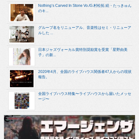
Nothing’s Carved In Stone Vo./G.村松拓 続・たっきゅん
のキ...
グループ名をリニューアル、音楽性はセミ・リニューア
ルした ...
日本ジャズヴォーカル賞特別奨励賞を受賞「星野由美
子」の新...
2020年4月、全国のライブハウス関係者47人からの現状
報告。
全国ライブハウス特集〜ライブハウスから届いたメッセ
ージ〜