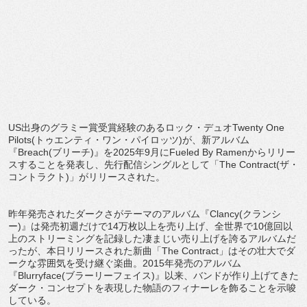
US出身のグラミー賞受賞経験のあるロック・デュオTwenty One
Pilots(トゥエンティ・ワン・パイロッツ)が、新アルバム
『Breach(ブリーチ)』を2025年9月にFueled By Ramenからリリー
スすることを発表し、先行配信シングルとして「The Contract(ザ・
コントラクト)」がリリースされた。
昨年発売されたダークさがテーマのアルバム『Clancy(クランシ
ー)』は発売初週だけで14万枚以上を売り上げ、全世界で10億回以
上のストリーミングを記録した凄まじい売り上げを誇るアルバムだ
ったが、本日リリースされた新曲「The Contract」はその壮大でダ
ークな雰囲気を受け継ぐ楽曲。2015年発売のアルバム
『Blurryface(ブラーリーフェイス)』以来、バンドが作り上げてきた
ダーク・コンセプトを表現した物語のフィナーレを飾ることを示唆
している。