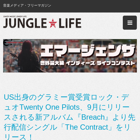
音楽メディア・フリーマガジン
US出身のグラミー賞受賞ロック・デ
ュオTwenty One Pilots、9月にリリー
スされる新アルバム『Breach』より先
行配信シングル「The Contract」をリ
リース！