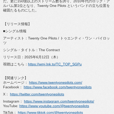
だ。更に150億以上のストリーム数を誇り、2010年代のロック・ア
ルバム第1位となり、Twenty One Pilots というバンドの立ち位置を
確固たるものにした。
【リリース情報】
■シングル情報
アーティスト：Twenty One Pilots / トゥエンティ・ワン・パイロッ
ツ
シングル・タイトル：The Contract
リリース日：2025年6月12日（木）
視聴はこちら：
https://wmj.lnk.to/TC_TOP_SGPu
【関連リンク】
ホームページ：
https://www.twentyonepilots.com/
Facebook：
https://www.facebook.com/twentyonepilots
X：
https://twitter.com/twentyonepilots
Instagram：
https://www.instagram.com/twentyonepilots/
YouTube:
https://www.youtube.com/@twentyonepilots
TikTok：
https://www.tiktok.com/@twentyonepilots