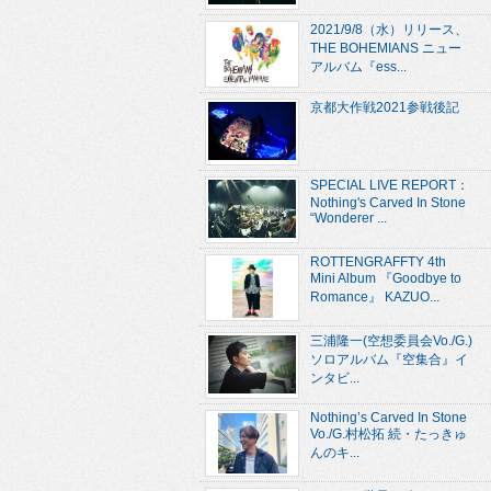
2021/9/8（水）リリース、
THE BOHEMIANS ニュー
アルバム『ess...
京都大作戦2021参戦後記
SPECIAL LIVE REPORT：
Nothing's Carved In Stone
“Wonderer ...
ROTTENGRAFFTY 4th
Mini Album 『Goodbye to
Romance』 KAZUO...
三浦隆一(空想委員会Vo./G.)
ソロアルバム『空集合』イ
ンタビ...
Nothing’s Carved In Stone
Vo./G.村松拓 続・たっきゅ
んのキ...