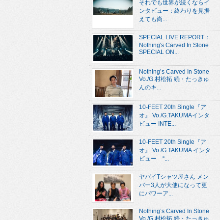
それでも世界が続くならイ
ンタビュー：終わりを見据
えても尚...
SPECIAL LIVE REPORT：
Nothing's Carved In Stone
SPECIAL ON...
Nothing’s Carved In Stone
Vo./G.村松拓 続・たっきゅ
んのキ...
10-FEET 20th Single『ア
オ』 Vo./G.TAKUMAインタ
ビュー INTE...
10-FEET 20th Single『ア
オ』 Vo./G.TAKUMA インタ
ビュー “...
ヤバイTシャツ屋さん メン
バー3人が大使になって更
にパワーア...
Nothing’s Carved In Stone
Vo./G.村松拓 続・たっきゅ