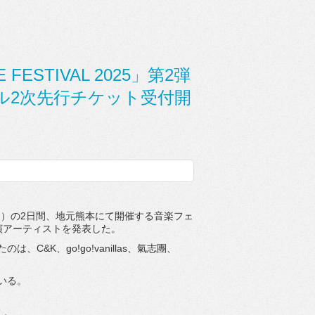
FESTIVAL 2025」第2弾
ル2次先行チケット受付開
（日）の2日間、地元熊本にて開催する音楽フェ
の第2弾出演アーティストを発表した。
&K、go!go!vanillas、氣志團、
いる。