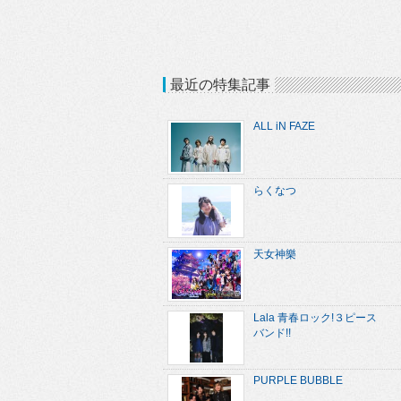
最近の特集記事
ALL iN FAZE
らくなつ
天女神樂
Lala 青春ロック!３ピース
バンド!!
PURPLE BUBBLE