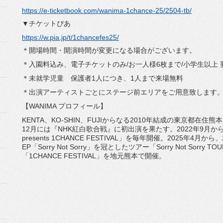
https://e-ticketbook.com/wanima-1chance-25/2504-tb/
▼チケットぴあ
https://w.pia.jp/t/1chancefes25/
＊開場時間・開演時間が変更になる場合がございます。
＊入園料込み、電子チケットのみ/お一人様6枚まで/小学生以上 
＊未就学児童 保護者1人につき、1人まで来場無料
＊出演アーティストごとにステージ前エリアをご用意致します
【WANIMA プロフィール】
KENTA、KO-SHIN、FUJIからなる2010年結成の東京都在
12月には『NHK紅白歌合戦』に初出演を果たす。2022年9月か
presents 1CHANCE FESTIVAL」を毎年開催。2025年4月
EP「Sorry Not Sorry」を冠としたツアー「Sorry Not So
「1CHANCE FESTIVAL」を地元熊本で開催。