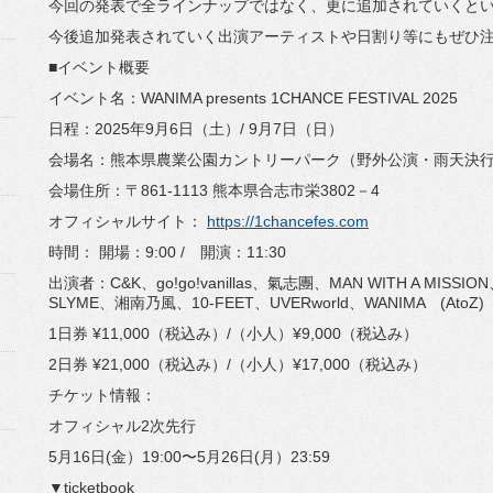
今回の発表で全ラインナップではなく、更に追加されていくと
今後追加発表されていく出演アーティストや日割り等にもぜひ
■イベント概要
イベント名：WANIMA presents 1CHANCE FESTIVAL 2025
日程：2025年9月6日（土）/ 9月7日（日）
会場名：熊本県農業公園カントリーパーク（野外公演・雨天決
会場住所：〒861-1113 熊本県合志市栄3802－4
オフィシャルサイト：
https://1chancefes.com
時間： 開場：9:00 / 開演：11:30
出演者：
C&K、go!go!vanillas
、
氣志團、
MAN WITH A MISSIO
SLYME、湘南乃風、10-FEET、
UVERworld
、WANIMA (AtoZ)
1日券 ¥11,000（税込み）/（小人）¥9,000（税込み）
2日券 ¥21,000（税込み）/（小人）¥17,000（税込み）
チケット情報：
オフィシャル2次先行
5月16日(金）19:00〜5月26日(月）23:59
▼ticketbook