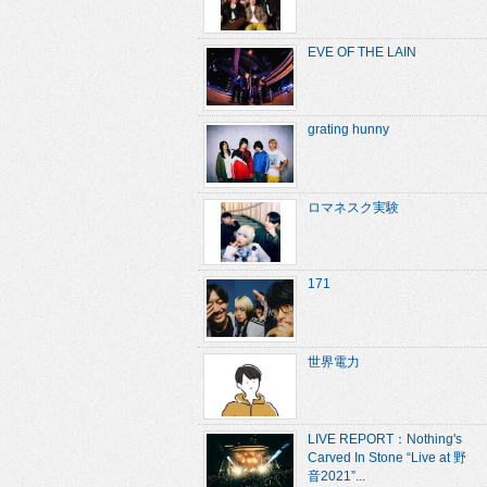
EVE OF THE LAIN
grating hunny
ロマネスク実験
171
世界電力
LIVE REPORT：Nothing's
Carved In Stone “Live at 野
音2021”...