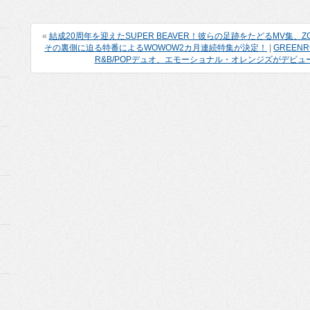
«
結成20周年を迎えたSUPER BEAVER！彼らの足跡をたどるMV集
その裏側に迫る特番によるWOWOW2カ月連続特集が決定！
|
GREEN
R&B/POPデュオ、エモーショナル・オレンジズがデビューア