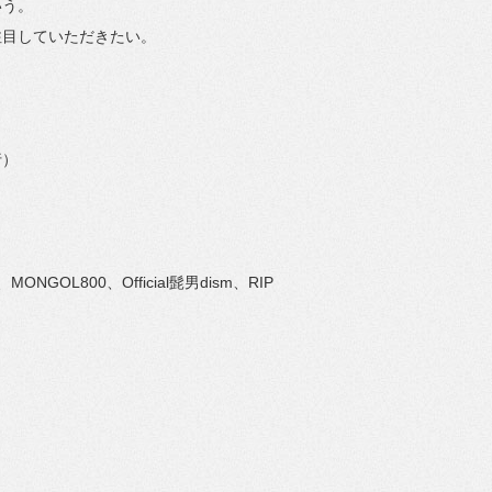
いう。
注目していただきたい。
行）
N、
MONGOL800、
Official髭男dism、RIP