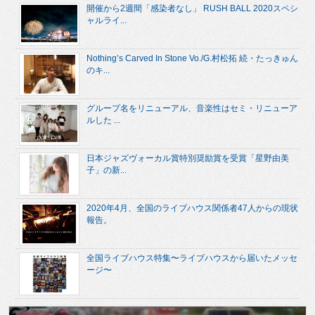
開催から2週間「感染者なし」 RUSH BALL 2020スペシ
ャルライ...
Nothing’s Carved In Stone Vo./G.村松拓 続・たっきゅん
のキ...
グループ名をリニューアル、音楽性はセミ・リニューア
ルした ...
日本ジャズヴォーカル賞特別奨励賞を受賞「星野由美
子」の新...
2020年4月、全国のライブハウス関係者47人からの現状
報告。
全国ライブハウス特集〜ライブハウスから届いたメッセ
ージ〜