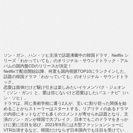
ソン・ガン、ハン・ソヒ主演で話題沸騰中の韓国ドラマ、
Netf
lix
シ
リーズ「わかっていても」のオリジナル・
サウンドトラック・アル
バムの国内盤
CD
のリリースが決定！
Netflix
で配信開始以降、何度も国内視聴
TOP10
にラン
クインした、
話題の韓国ドラマ「わかっていても」のオリジナル・
サウンドトラ
ック。
恋愛は面倒だけど駆け引きは楽しみたいイケメン
“
パク・ジェオン
”
（ソン・ガン）と、愛は信じないけど恋愛はしたい
“
ユ・ナビ
”
（ハ
ン・ソヒ）。
ドラマは、同じ美術学校に通う
2
人が、
互いに割り切った関係を始
めることからストーリーはスタートする
。
リアリティのあるドラマ
の内容にネットなどでも多くのコメントが
寄せられ話題となり、主
演のソン・ガンが韓国で大ブレイク、
日本でもこのドラマをきっか
けに更に注目を浴び、
2021
年
9
月
には大型ファッションショーに
VTR
出演するなど、
韓国だけならず日本国内でも注目を受けてい