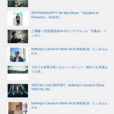
ROTTENGRAFFTY 4th Mini Album 『Goodbye to
Romance』 KAZUO...
三浦隆一(空想委員会Vo./G.) ソロアルバム『空集合』イ
ンタビ...
Nothing’s Carved In Stone Vo./G.村松拓 続・たっきゅん
のキ...
それでも世界が続くならインタビュー：終わりを見据え
ても尚...
SPECIAL LIVE REPORT：Nothing's Carved In Stone
SPECIAL ON...
Nothing’s Carved In Stone Vo./G.村松拓 続・たっきゅん
のキ...