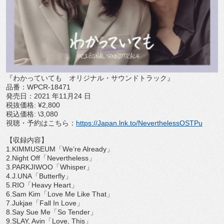
『わかっていても オリジナル・サウンドトラック』
品番：
WPCR-18471
発売日：
2021
年
11
月
24
日
税抜価格
: ¥2,800
税込価格
: \3,080
視聴・予約はこちら：
https://Japan.lnk.
to/NeverthelessOSTPu
【収録内容】
1.KIMMUSEUM
「
We’re Already
」
2.Night Off
「
Nevertheless
」
3.PARKJIWOO
「
Whisper
」
4.J.UNA
「
Butterfly
」
5.RIO
「
Heavy Heart
」
6.Sam Kim
「
Love Me Like That
」
7.Jukjae
「
Fall In Love
」
8.Say Sue Me
「
So Tender
」
9.SLAY, Avin
「
Love, This
」