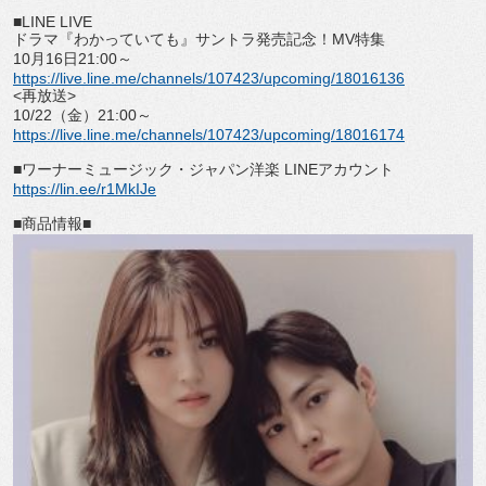
■LINE LIVE
ドラマ『わかっていても』サントラ発売記念！
MV
特集
10
月
16
日
21:00
～
https://live.line.me/channels/
107423/upcoming/18016136
<
再放送
>
10/22
（金）
21:00
～
https://live.line.me/channels/
107423/upcoming/18016174
■
ワーナーミュージック・ジャパン洋楽
LINE
アカウント
https://lin.ee/r1MkIJe
■
商品情報
■