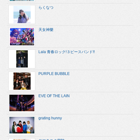
らくなつ
天女神樂
Lala 青春ロック!３ピースバンド!!
PURPLE BUBBLE
EVE OF THE LAIN
grating hunny