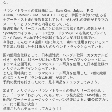
る。
サウンドトラックの収録曲には、
Sam Kim
、
Jukjae
、
RIO
、
J.UNA
、
KIMMUSEUM
、
NIGHT OFF
など、
韓国で今勢いのある若
手アーティスト達が多数参加しており、
それぞれの楽曲がドラマの
ストーリーとリンクする内容となってい
る。
毎週楽曲がリリースされるごとに歌詞に共感する声も多数上がり、
Spotify
のバイラルチャート
1
位や、ドラマの
OST
を集め
たプレイリ
ストが
Apple Music
で
4
位を記録するなど大変注目を浴びた。
今作は、そんな
OST
楽曲
10
曲に加えて、
劇中で使用されているスコ
ア音源も収録した全
21
曲入りのサウン
ドトラックとなっている。
国内盤限定仕様として、日本語対訳、ハングル歌詞（
カタカナルビ
付き）を含む、
32
ページにわたるフルカラーのブッ
クレットには、
ドラマ未公開写真、
ドラマのスチール写真を使用した日本盤仕様の
オリジナルデザイン
となっている。
また初回特典には、ドラマのスチール写真を使用した、
7
種の絵柄
のポストカード（ランダム配布）が決定した。
予約の受付も始まったので、是非商品をチェックしてみよう。
加えて、オリジナル・
サウンドトラックの作品リリースを記念し
た、「ドラマ『
わかっていても』サントラ発売記念！
MV
特集」
の
配信がワーナーミュージック・ジャパン洋楽による
LINE
公式
アカウ
ントにて配信が決定！
是非こちらもチェックしてみよう！！