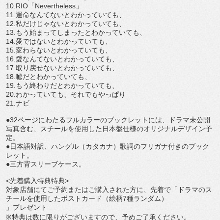
10.RIO
「
Nevertheless
」
11.
運命なんてないとわかっていても、
12.
私だけじゃないとわかっていても、
13.
もう始まってしまったとわかっていても、
14.
愛ではないとわかっていても、
15.
変わらないとわかっていても、
16.
愛なんてないとわかっていても、
17.
取り戻せないとわかっていても、
18.
嘘だとわかっていても、
19.
もう終わりだとわかっていても、
20.
わかっていても、それでもやっぱり
21.
ナビ
●32
ページにわたるフルカラーのブックレットには、
ドラマ未公開
写真含む、
スチールを使用した日本盤仕様のオリジナルデザイン予
定。
●
日本語対訳、ハングル（カタカナ）
歌詞のフリガナ付きのブック
レット。
●
三方背スリーブケース。
<
先着購入特典特典
>
対象店舗にてご予約またはご購入された方に、先着で「
ドラマのス
チールを使用したポストカード（絵柄
7
種ランダム）
」プレゼント
※
特典は数に限りがございますので、予めご了承ください。