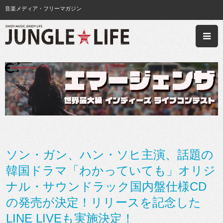
音楽メディア・フリーマガジン
ソン・ガン、ハン・ソヒ主演、話題の
韓国ドラマ「わかっていても」オリジ
ナル・サウンドラック国内盤仕様CD
の発売が決定！リリースを記念した
LINE LIVEも実施決定！