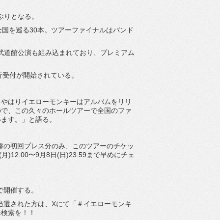
ぶりとなる。
で全国を巡る30本。ツアーファイナルはバンド
本武道館公演も組み込まれており、プレミアム
先行受付が開始されている。
。やはりイエローモンキーはアルバムをリリ
ので、この久々のホールツアーで全国のファ
います。」と語る。
/通常盤の初回プレス分のみ、このツアーのチケッ
2:00〜9月8日(日)23:59まで早めにチェ
阪で開催する。
る。当選された方は、Xにて「＃イエローモンキ
非検索を！！