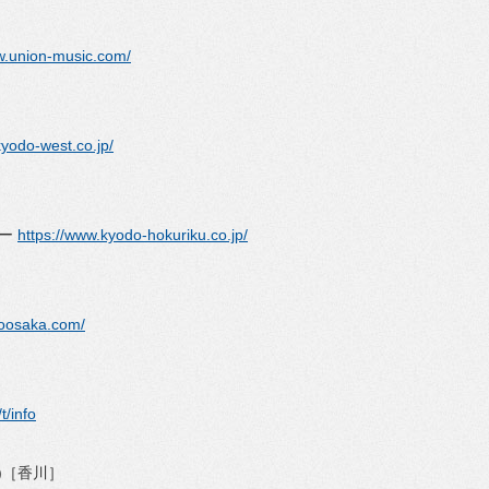
w.union-music.com/
kyodo-west.co.jp/
ター
https://www.kyodo-hokuriku.co.jp/
goosaka.com/
t/info
ル)［香川］