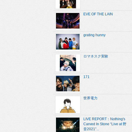
EVE OF THE LAIN
grating hunny
ロマネスク実験
171
世界電力
LIVE REPORT：Nothing's
Carved In Stone “Live at 野
音2021”...