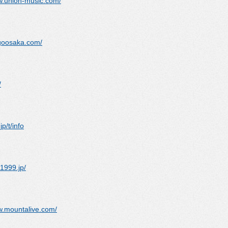
w.union-music.com/
goosaka.com/
/
p/t/info
1999.jp/
w.mountalive.com/