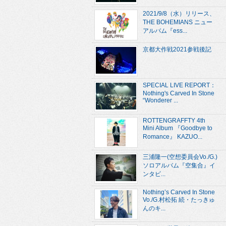
2021/9/8（水）リリース、
THE BOHEMIANS ニュー
アルバム『ess...
京都大作戦2021参戦後記
SPECIAL LIVE REPORT：
Nothing's Carved In Stone
“Wonderer ...
ROTTENGRAFFTY 4th
Mini Album 『Goodbye to
Romance』 KAZUO...
三浦隆一(空想委員会Vo./G.)
ソロアルバム『空集合』イ
ンタビ...
Nothing’s Carved In Stone
Vo./G.村松拓 続・たっきゅ
んのキ...