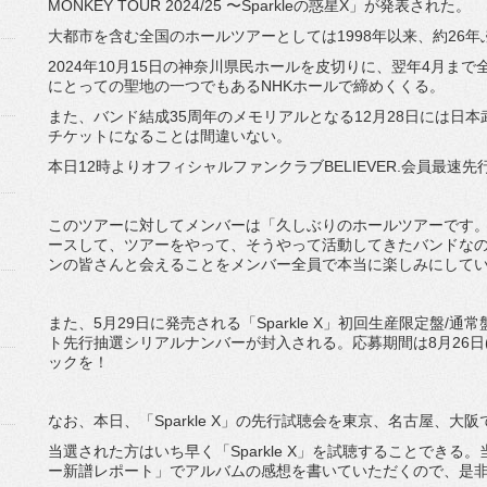
MONKEY TOUR 2024/25 〜Sparkleの惑星X」が発表された。
大都市を含む全国のホールツアーとしては1998年以来、約26年
2024年10月15日の神奈川県民ホールを皮切りに、翌年4月ま
にとっての聖地の一つでもあるNHKホールで締めくくる。
また、バンド結成35周年のメモリアルとなる12月28日には日
チケットになることは間違いない。
本日12時よりオフィシャルファンクラブBELIEVER.会員最速
このツアーに対してメンバーは「久しぶりのホールツアーです
ースして、ツアーをやって、そうやって活動してきたバンドな
ンの皆さんと会えることをメンバー全員で本当に楽しみにして
また、5月29日に発売される「Sparkle X」初回生産限定盤
ト先行抽選シリアルナンバーが封入される。応募期間は8月26日(月)1
ックを！
なお、本日、「Sparkle X」の先行試聴会を東京、名古屋、大
当選された方はいち早く「Sparkle X」を試聴することでき
ー新譜レポート」でアルバムの感想を書いていただくので、是