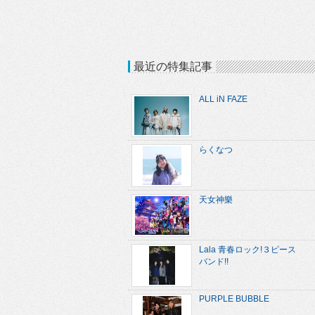
最近の特集記事
ALL iN FAZE
らくなつ
天女神樂
Lala 青春ロック!３ピース
バンド!!
PURPLE BUBBLE