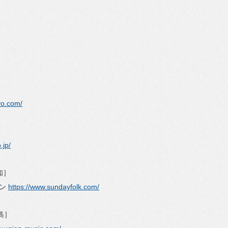
yo.com/
.jp/
知］
ョン
https://www.sundayfolk.com/
島］