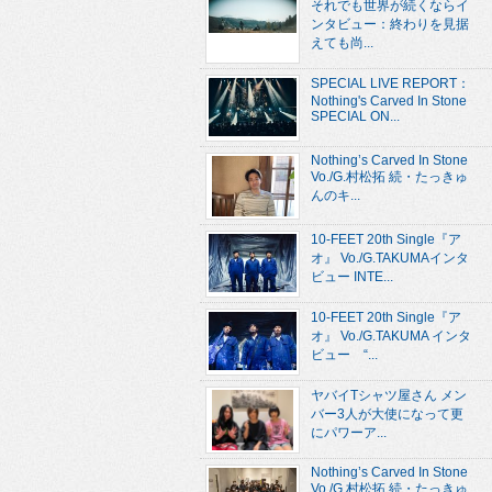
それでも世界が続くならイ
ンタビュー：終わりを見据
えても尚...
SPECIAL LIVE REPORT：
Nothing's Carved In Stone
SPECIAL ON...
Nothing’s Carved In Stone
Vo./G.村松拓 続・たっきゅ
んのキ...
10-FEET 20th Single『ア
オ』 Vo./G.TAKUMAインタ
ビュー INTE...
10-FEET 20th Single『ア
オ』 Vo./G.TAKUMA インタ
ビュー “...
ヤバイTシャツ屋さん メン
バー3人が大使になって更
にパワーア...
Nothing’s Carved In Stone
Vo./G.村松拓 続・たっきゅ