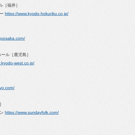
ール［福井］
ター
https://www.kyodo-hokuriku.co.jp/
goosaka.com/
1ホール［鹿児島］
.kyodo-west.co.jp/
kyo.com/
知］
ョン
https://www.sundayfolk.com/