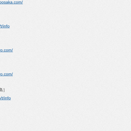
goosaka.com/
t/info
yo.com/
yo.com/
福島］
/t/info