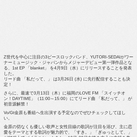
Z世代を中心に注目の3ピースロックバンド、YUTORI-
SEDAIがワー
ナーミュージック・
ジャパンからメジャーデビュー第一弾作品とな
る、1st EP 「blanket」 を4月9日（水）にリリースすることを発表
した。
リード曲 「私だって、」 は3月26日 (水) に先行配信することも決
定！
さらに、最速で3月13日（木）に福岡のLOVE FM 「スイッチオ
ン！DAYTIME」（11:00～15:00）
にてリード曲 「私だって、」 が
初音源解禁！
Vo/
Gt金原も番組へ生出演する予定なのでぜひチェックしてほし
い。
金原の切なくも優しい歌声と女性目線の歌詞が注目を浴び、
主に恋
愛をテーマとする歌詞が魅力的で、「すき。」「
ぎゅっとして、」