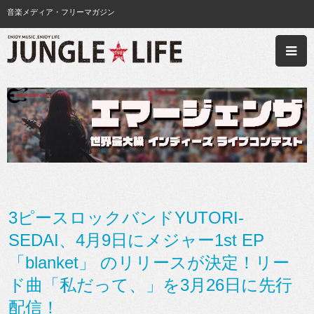
音楽メディア・フリーマガジン
3ピースロックバンドYUTORI-
SEDAI、4月9日にメジャー1st EP
「blanket」 のリリースが決定！リー
ド曲「私だって、」を3月26日に先行
配信！