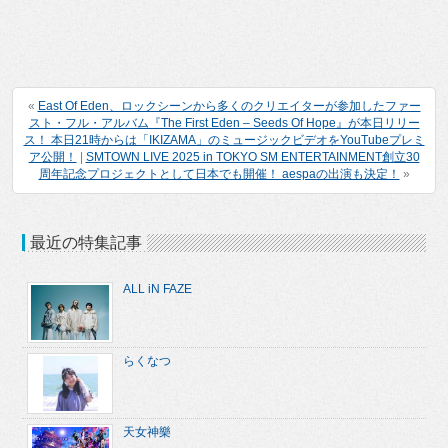
«
East Of Eden、ロックシーンから多くのクリエイターが参加したファー
スト・フル・アルバム『The First Eden – Seeds Of Hope』が本日リリー
ス！ 本日21時からは「IKIZAMA」のミュージックビデオをYouTubeプレミ
ア公開！
|
SMTOWN LIVE 2025 in TOKYO SM ENTERTAINMENT創立30
周年記念プロジェクトとして日本でも開催！ aespaの出演も決定！
»
最近の特集記事
ALL iN FAZE
らくなつ
天女神樂