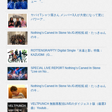
ュー “...
ヤバイTシャツ屋さん メンバー3人が大使になって更に
パワーア...
Nothing’s Carved In Stone Vo./G.村松拓 続・たっきゅん
のキ...
ROTTENGRAFFTY Digital Single『永遠と影』特集：
KAZUOMI（G....
SPECIAL LIVE REPORT Nothing’s Carved In Stone
“Live on No...
Nothing’s Carved In Stone Vo./G.村松拓 続・たっきゅん
のキ...
VELTPUNCH 無観客配信LIVEのダイジェスト版（厳選3
曲）Youtub...