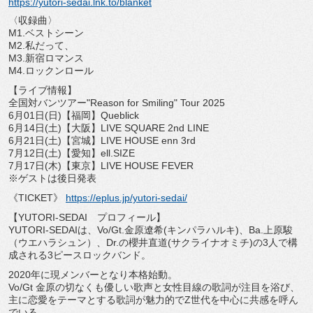
https://yutori-sedai.lnk.to/
blanket
〈収録曲〉
M1.ベストシーン
M2.私だって、
M3.新宿ロマンス
M4.ロックンロール
【ライブ情報】
全国対バンツアー"Reason for Smiling" Tour 2025
6月01日(日)【福岡】Queblick
6月14日(土)【大阪】LIVE SQUARE 2nd LINE
6月21日(土)【宮城】LIVE HOUSE enn 3rd
7月12日(土)【愛知】ell.SIZE
7月17日(木)【東京】LIVE HOUSE FEVER
※ゲストは後日発表
《TICKET》
https://eplus.jp/yutori-sedai/
【YUTORI-SEDAI プロフィール】
YUTORI-SEDAIは、Vo/Gt.金原遼希(
キンパラハルキ)、Ba.上原駿
（ウエハラシュン）、Dr.
の櫻井直道(サクライナオミチ)
の3人で構
成される3ピースロックバンド。
2020年に現メンバーとなり本格始動。
Vo/Gt 金原の切なくも優しい歌声と女性目線の歌詞が注目を浴び、
主に恋愛をテーマとする歌詞が魅力的でZ世代を中心に共感を呼ん
でいる。