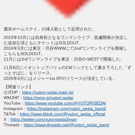
週末ホームステイ」
の挿入歌として起用された。
2023年10月には自身初となるワンマンライブ、
急遽開催が決定し
た追加公演ともにチケットはSOLDOUT。
2024年3月には東京・
渋谷WWWにて2ndワンマンライブを開催し
こちらもSOLDO
UT。
11月には3rdワンマンライブを東京・渋谷O-
WESTで開催した。
11月8日にイオントップバリュのCMソングとして書き下ろした
「ず
っとそばに」をリリース。
2025年4月にはメジャー1st EPのリリースが決定している。
【関連リンク】
公式HP：
https://yutori-sedai.
main.jp/
WMJHP：
https://wmg.jp/yutori-
sedai
YouTube：
https://www.youtube.
com/@YUTORISEDAI
Instagram：
https://instagram.
com/yutori_sedai_band/
TikTok：
https://www.tiktok.com/
@yutori_sedai_official
X：
https://twitter.com/
yutorisedai3man
Threads：
https://www.threads.
net/@yutori_sedai_band