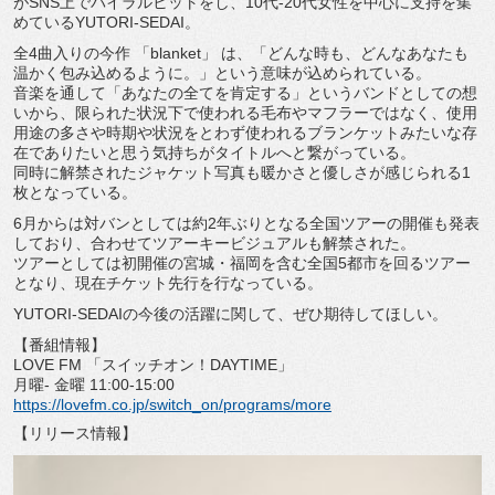
がSNS上でバイラルヒットをし、10代-
20代女性を中心に支持を集
めているYUTORI-SEDAI。
全4曲入りの今作 「blanket」 は、「どんな時も、どんなあなたも
温かく包み込めるように。」
という意味が込められている。
音楽を通して「あなたの全てを肯定する」
というバンドとしての想
いから、
限られた状況下で使われる毛布やマフラーではなく、
使用
用途の多さや時期や状況をとわず使われるブランケットみたい
な存
在でありたいと思う気持ちがタイトルへと繋がっている。
同時に解禁されたジャケット写真も暖かさと優しさが感じられる1
枚となっている。
6月からは対バンとしては約2年ぶりとなる全国ツアーの開催も発
表
しており、合わせてツアーキービジュアルも解禁された。
ツアーとしては初開催の宮城・
福岡を含む全国5都市を回るツアー
となり、
現在チケット先行を行なっている。
YUTORI-SEDAIの今後の活躍に関して、
ぜひ期待してほしい。
【番組情報】
LOVE FM 「スイッチオン！DAYTIME」
月曜- 金曜 11:00-15:00
https://lovefm.co.jp/switch_
on/programs/more
【リリース情報】