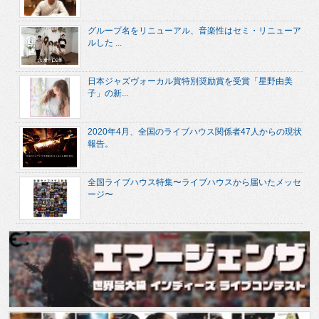
グループ名をリニューアル、音楽性はセミ・リニューア
ルした ...
日本ジャズヴォーカル賞特別奨励賞を受賞「星野由美
子」の新...
2020年4月、全国のライブハウス関係者47人からの現状
報告。
全国ライブハウス特集〜ライブハウスから届いたメッセ
ージ〜