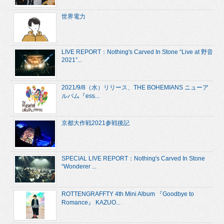
世界電力
LIVE REPORT：Nothing's Carved In Stone “Live at 野音
2021”...
2021/9/8（水）リリース、THE BOHEMIANS ニューア
ルバム『ess...
京都大作戦2021参戦後記
SPECIAL LIVE REPORT：Nothing's Carved In Stone
“Wonderer ...
ROTTENGRAFFTY 4th Mini Album 『Goodbye to
Romance』 KAZUO...