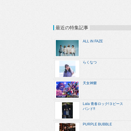
最近の特集記事
ALL iN FAZE
らくなつ
天女神樂
Lala 青春ロック!３ピース
バンド!!
PURPLE BUBBLE