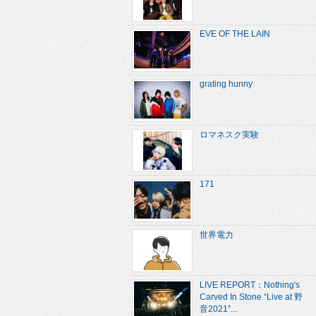
EVE OF THE LAIN
grating hunny
ロマネスク実験
171
世界電力
LIVE REPORT：Nothing's
Carved In Stone “Live at 野
音2021”...