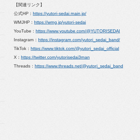
【関連リンク】
公式HP：
https://yutori-sedai.main.jp/
WMJHP：
https://wmg.jp/yutori-sedai
YouTube：
https://www.youtube.com/@YUTORISEDAI
Instagram：
https://instagram.com/yutori_sedai_band/
TikTok：
https://www.tiktok.com/@yutori_sedai_official
X：
https://twitter.com/yutorisedai3man
Threads：
https://www.threads.net/@yutori_sedai_band