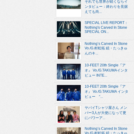
それでも世界が続くならイ
ンタビュー：終わりを見据
えても尚...
SPECIAL LIVE REPORT：
Nothing's Carved In Stone
SPECIAL ON...
Nothing’s Carved In Stone
Vo./G.村松拓 続・たっきゅ
んのキ...
10-FEET 20th Single『ア
オ』 Vo./G.TAKUMAインタ
ビュー INTE...
10-FEET 20th Single『ア
オ』 Vo./G.TAKUMA インタ
ビュー “...
ヤバイTシャツ屋さん メン
バー3人が大使になって更
にパワーア...
Nothing’s Carved In Stone
Vo./G.村松拓 続・たっきゅ