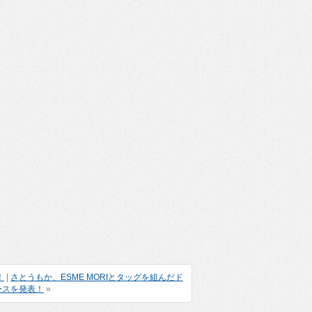
！
|
さとうもか、ESME MORIとタッグを組んだド
ースを発表！
»