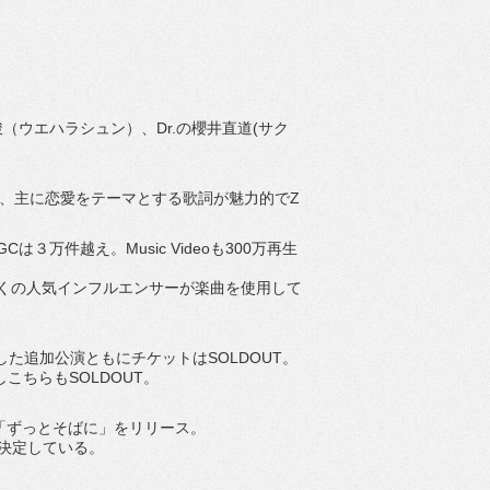
.上原駿（ウエハラシュン）、Dr.の櫻井直道(サク
浴び、主に恋愛をテーマとする歌詞が魅力的でZ
３万件越え。Music Videoも300万再生
多くの人気インフルエンサーが楽曲を使用して
。
した追加公演ともにチケットはSOLDOUT。
こちらもSOLDOUT。
「ずっとそばに」をリリース。
スが決定している。