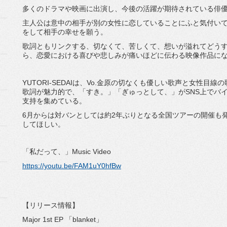
多くのドラマや映画に出演し、今後の活躍が期待されている俳
主人公は意中の相手が別の女性に恋していることにふと気付い
をして相手の幸せを願う。
歌詞ともリンクする、切なくて、苦しくて、想いが溢れてどう
ら、恋愛における喜びや悲しみが痛いほどに伝わる映像作品に
YUTORI-SEDAIは、Vo.金原の切なくも優しい歌声と女性
歌詞が魅力的で、「すき。」「ぎゅっとして、」がSNS上でバイ
支持を集めている。
6月からは対バンとしては約2年ぶりとなる全国ツアーの開催も
してほしい。
「私だって、」Music Video
https://youtu.be/FAM1uY0hfBw
【リリース情報】
Major 1st EP 「blanket」