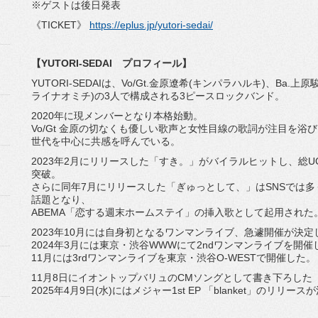
※ゲストは後日発表
《TICKET》
https://eplus.jp/yutori-sedai/
【YUTORI-SEDAI プロフィール】
YUTORI-SEDAIは、Vo/Gt.金原遼希(キンパラハルキ)、Ba
ライナオミチ)の3人で構成される3ピースロックバンド。
2020年に現メンバーとなり本格始動。
Vo/Gt 金原の切なくも優しい歌声と女性目線の歌詞が注目を
世代を中心に共感を呼んでいる。
2023年2月にリリースした「すき。」がバイラルヒットし、総UGCは
突破。
さらに同年7月にリリースした「ぎゅっとして、」はSNSでは
話題となり、
ABEMA「恋する️週末ホームステイ」の挿入歌として起用された
2023年10月には自身初となるワンマンライブ、急遽開催が決定
2024年3月には東京・渋谷WWWにて2ndワンマンライブを開催し
11月には3rdワンマンライブを東京・渋谷O-WESTで開催した。
11月8日にイオントップバリュのCMソングとして書き下ろした
2025年4月9日(水)にはメジャー1st EP 「blanket」のリリー