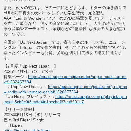
また、夜々の魅力は、その一曲にとどまらず、
ギターの弾き語りで
YUIや阿部真央のカバーをしていた学生時代
、兄と観た
AAA『Eighth Wonder』
ツアーのDVDに衝撃を受けてアーティスト
を志した原点など、
彼女の音楽に深く息づいた、
人生の時々に寄り
添う音楽やアーティスト、家族などの“物語性”
も彼女の大きな魅力
の一つです。
今回の「Up Next Japan」では、夜々自身のルーツから、ニューシ
ングル「I Hope」の制作の裏側、
そしてこれからの挑戦についても
語ったインタビューも公開。
多彩な切り口で彼女の魅力に迫りま
す。
【7月度「Up Next Japan」】
2025年7月9日（水）に公開
特集ページ：
https://music.apple.com/
jp/curator/apple-music-up-
ne
xt/1532467784
「J-Pop Now Radio」：
https://music.apple.
com/jp/curator/j-pop-no
w-
radio-with-kentaro-ochiai/
1526877564
『Up Next』プレイリスト：
https://music.
apple.com/jp/playlist/up-n
ext/
pl.
5cb9c0f3ca9d4fc1bccbaf67ca6201
e7
【リリース情報】
2025年6月18日（水）リリース
夜々 3rd Digital Single
「I Hope」
https://imyoyo.lnk.to/ihope