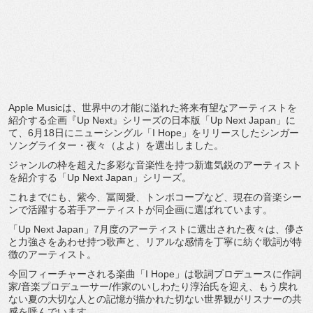
Apple Musicは、
世界中の才能に溢れた将来有望なアーティストを
紹介する企画『
Up Next』シリーズの日本版「Up Next Japan」に
て、6月18日にニューシングル「I Hope」をリリースしたシンガー
ソングライター・夜々（よよ）
を選出しました。
ジャンルの枠を超えた多彩な音楽性を持つ新進気鋭のアーティスト
を紹介する「Up Next Japan」シリーズ。
これまでにも、紫今、冨岡愛、トンボコープなど、
現在の音楽シー
ンで活躍する若手アーティストが同企画に選ばれて
います。
「Up Next Japan」7月度のアーティストに選出された夜々は、
儚さ
と力強さをあわせ持つ歌声と、
リアルな感情を丁寧に紡ぐ歌詞が特
徴のアーティスト。
今回フィーチャーされる楽曲「I Hope」は歌詞プロデュースに作詞
家/音楽プロデューサー/
作家のいしわたり淳治氏を迎え、
もう戻れ
ない夏の大切な人との記憶が描かれた切ない世界観がリス
ナーの共
感を呼んでいます。