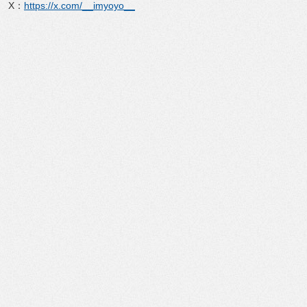
X：
https://x.com/__imyoyo__