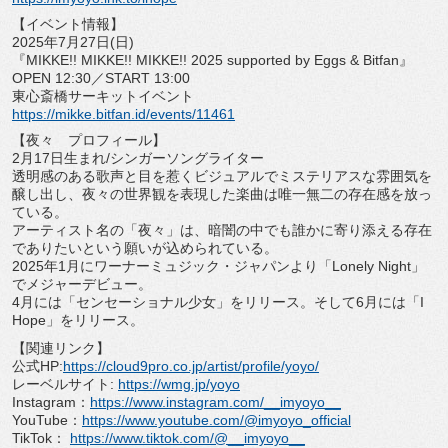
【イベント情報】
2025年7月27日(日)
『MIKKE!! MIKKE!! MIKKE!! 2025 supported by Eggs & Bitfan』
OPEN 12:30／START 13:00
東心斎橋サーキットイベント
https://mikke.bitfan.id/
events/11461
【夜々 プロフィール】
2月17日生まれ/シンガーソングライター
透明感のある歌声と目を惹くビジュアルでミステリアスな雰囲気を
醸し出し、
夜々の世界観を表現した楽曲は唯一無二の存在感を放っ
ている。
アーティスト名の「夜々」は、
暗闇の中でも誰かに寄り添える存在
でありたいという願いが込めら
れている。
2025年1月にワーナーミュジック・ジャパンより「
Lonely Night」
でメジャーデビュー。
4月には「センセーショナル少女」をリリース。そして6月には「
I
Hope」をリリース。
【関連リンク】
公式HP:
https://cloud9pro.co.jp/
artist/profile/yoyo/
レーベルサイト:
https://wmg.jp/yoyo
Instagram：
https://www.
instagram.com/__imyoyo__
YouTube：
https://www.youtube.
com/@imyoyo_official
TikTok：
https://www.tiktok.com/@__
imyoyo__