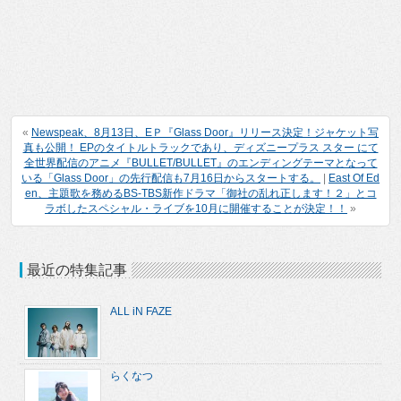
«
Newspeak、8月13日、EＰ『Glass Door』リリース決定！ジャケット写
真も公開！ EPのタイトルトラックであり、ディズニープラス スター にて
全世界配信のアニメ『BULLET/BULLET』のエンディングテーマとなって
いる「Glass Door」の先行配信も7月16日からスタートする。
|
East Of Ed
en、主題歌を務めるBS-TBS新作ドラマ「御社の乱れ正します！２」とコ
ラボしたスペシャル・ライブを10月に開催することが決定！！
»
最近の特集記事
ALL iN FAZE
らくなつ