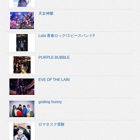
天女神樂
Lala 青春ロック!３ピースバンド!!
PURPLE BUBBLE
EVE OF THE LAIN
grating hunny
ロマネスク実験