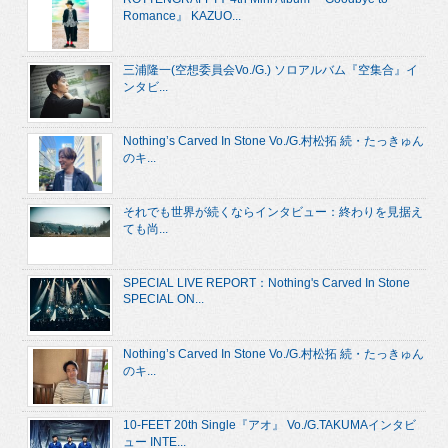
Romance』 KAZUO...
三浦隆一(空想委員会Vo./G.) ソロアルバム『空集合』イ
ンタビ...
Nothing’s Carved In Stone Vo./G.村松拓 続・たっきゅん
のキ...
それでも世界が続くならインタビュー：終わりを見据え
ても尚...
SPECIAL LIVE REPORT：Nothing's Carved In Stone
SPECIAL ON...
Nothing’s Carved In Stone Vo./G.村松拓 続・たっきゅん
のキ...
10-FEET 20th Single『アオ』 Vo./G.TAKUMAインタビ
ュー INTE...