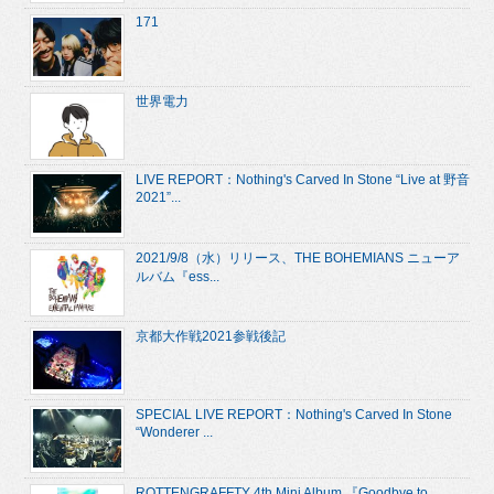
171
世界電力
LIVE REPORT：Nothing's Carved In Stone “Live at 野音
2021”...
2021/9/8（水）リリース、THE BOHEMIANS ニューア
ルバム『ess...
京都大作戦2021参戦後記
SPECIAL LIVE REPORT：Nothing's Carved In Stone
“Wonderer ...
ROTTENGRAFFTY 4th Mini Album 『Goodbye to