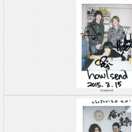
howlsend