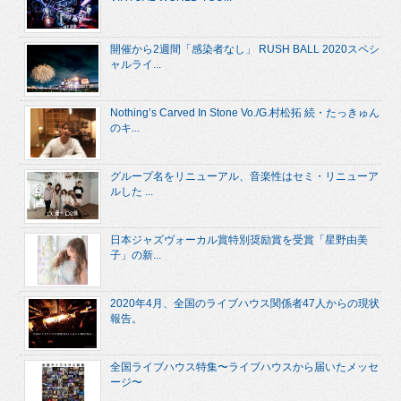
開催から2週間「感染者なし」 RUSH BALL 2020スペシ
ャルライ...
Nothing’s Carved In Stone Vo./G.村松拓 続・たっきゅん
のキ...
グループ名をリニューアル、音楽性はセミ・リニューア
ルした ...
日本ジャズヴォーカル賞特別奨励賞を受賞「星野由美
子」の新...
2020年4月、全国のライブハウス関係者47人からの現状
報告。
全国ライブハウス特集〜ライブハウスから届いたメッセ
ージ〜