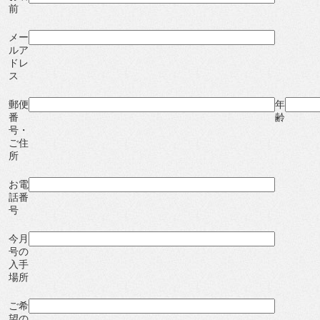
前
メー
ルア
ドレ
ス
郵便
年
番
齢
号・
ご住
所
お電
話番
号
今月
号の
入手
場所
ご希
望の