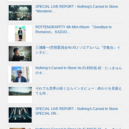
SPECIAL LIVE REPORT：Nothing's Carved In Stone
“Wonderer ...
ROTTENGRAFFTY 4th Mini Album 『Goodbye to
Romance』 KAZUO...
三浦隆一(空想委員会Vo./G.) ソロアルバム『空集合』イ
ンタビ...
Nothing’s Carved In Stone Vo./G.村松拓 続・たっきゅん
のキ...
それでも世界が続くならインタビュー：終わりを見据え
ても尚...
SPECIAL LIVE REPORT：Nothing's Carved In Stone
SPECIAL ON...