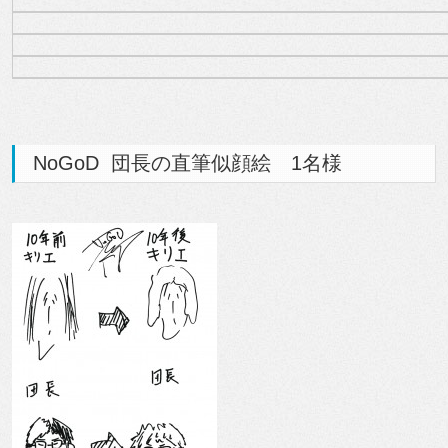
NoGoD 団長の直筆似顔絵 1名様