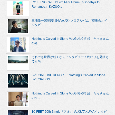
ROTTENGRAFFTY 4th Mini Album 『Goodbye to
Romance』 KAZUO...
三浦隆一(空想委員会Vo./G.) ソロアルバム『空集合』イ
ンタビ...
Nothing’s Carved In Stone Vo./G.村松拓 続・たっきゅん
のキ...
それでも世界が続くならインタビュー：終わりを見据え
ても尚...
SPECIAL LIVE REPORT：Nothing's Carved In Stone
SPECIAL ON...
Nothing’s Carved In Stone Vo./G.村松拓 続・たっきゅん
のキ...
10-FEET 20th Single『アオ』 Vo./G.TAKUMAインタビ