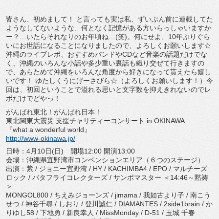
皆さん、初めまして！ と言っても実は私、ずいぶん前に連載してた
ようなしてないような、何となく記憶がある方いらっしゃいますか
ー？…いたらそれなりのお年頃ね…(笑)。何にせよ、10年ぶりぐら
いにお世話になることになりましたので、よろしくお願いします☆
沖縄のライブレポ、おすすめバンドやCDなど音楽の話題だけでな
く、沖縄のいろんな小話や多少重い裏話も織り交ぜて行きますの
で、あらためて沖縄をいろんな角度から好きになって貰えたら嬉し
いです！ ゆたしくうにげーさびら☆（よろしくお願いします！）今
回は、初回ということで溢れる思いと文字数を抑えきれないのでレ
ポだけでどやっ！
がんばれ東北！がんばれ日本！
東北関東大震災 支援チャリティーコンサート in OKINAWA
『what a wonderful world』
http://www-okinawa.jp/
日時：4月10日(日) 開場12:00 開演13:00
会場：沖縄県宜野湾市コンベンションエリア（６つのステージ）
出演：紫 / ジョニー宜野湾 / HY / KACHIMBA4 / EPO / マルチーズ
ロック / バタフライコレクターズ / サンボマスター ＜14:46～黙祷
＞
MONGOL800 / ちえみジョーンズ / jimama / 我如古より子 / 南こう
せつ / 神谷千尋 / しおり / 登川誠仁 / DIAMANTES / 2side1brain / か
りゆし58 / 下地勇 / 新良幸人 / MissMonday / D-51 / 玉城 千春