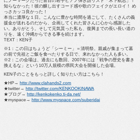
にノーマークだった盲目の若手ピアノ弾き語リスト「木下航志」！
知らなかった！彼の醸し出すコード感や歌のフェイクがエロイ！ め
っさカッコ良かった！
本当に濃厚な１日。こんなに豊かな時間を過ごして、たくさんの義
援金が送れるのだから、企画してくれた皆さんに心から感謝した
い。ありがとう。そして元気貰った私も、復興までの長い長い道の
りを、遠く沖縄からできる事を続けます。
TEXT：KEN子
※1：この日はちょうど「シーミー」＝清明祭。親戚が集まって墓
の前で先祖とご飯を食べたりする日で、来れなかった人も多い。
※2：この会場は、過去にも数回、2007年には「戦争の歴史を書き
換えるな」という10万人規模の県民大会を開催した会場。
KEN子のことをもっと詳しく知りたい方はこちら！
★HP→
http://www.clahands2.com
★twitter→
http://twitter.com/KENKOOKINAWA
★ブログ→
http://kenkokenko.ti-da.net/
★myspace→
http://www.myspace.com/suberidai