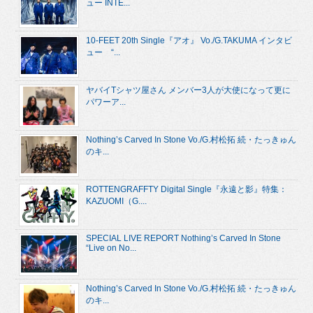
ュー INTE...
10-FEET 20th Single『アオ』 Vo./G.TAKUMA インタビ
ュー “...
ヤバイTシャツ屋さん メンバー3人が大使になって更に
パワーア...
Nothing’s Carved In Stone Vo./G.村松拓 続・たっきゅん
のキ...
ROTTENGRAFFTY Digital Single『永遠と影』特集：
KAZUOMI（G....
SPECIAL LIVE REPORT Nothing’s Carved In Stone
“Live on No...
Nothing’s Carved In Stone Vo./G.村松拓 続・たっきゅん
のキ...