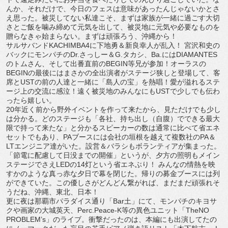
んか、それだけで、今日のフェスは意味があったんじゃないかとさ
え思った。被災してない私達こそ、まずは家族が一緒に過ごす大切
さとご飯を噛み締めて元気を出して、被災地に元気や必要なものを
贈らなきゃ始まらない。まずは頑張ろう、沖縄から！
サルサバンドKACHIMBA4に下地勇＆新良幸人が乱入！ 宮沢和史の
バックにモンパチのDr.さっしー＆G.タカシ、Ba.にはDIAMANTES
のトムさん、そして出番直前のBEGIN等兄が参加！オーラスの
BEGINの最後にはまさかの全出演者がステージ狭しと登場して、客
席とUSTの前の人達と一緒に「島人の宝」を熱唱！愛が溢れるステ
ージ上の交流に感泣！遠く被災地のみんなにもUSTで少しでも伝わ
ったら嬉しい。
20年近く前から野外イベントを作って来たから、見ただけでも少し
は分かる。どのステージも「各社、持ち出し（自腹）でできる最大
限で持って来たな」と分かるスピーカーの数は通常に比べて省エネ
セットでもあり、PAブースには会社の垣根を越えて複数社のPA＆
LTエンジニア達がいた。設営＆バラシもボランティアが集まった。
「節電に配慮して日没までの開催」というが、夕方の照明もメイン
ステージでさえLEDの14灯という省エネぶり！ みんなの情熱を映
すかのような真っ赤な夕日で幕を閉じた。帰りの募金ブースには列
ができていた。この優しさがどんどん繋がれば、まだまだ頑張れそ
うだね、沖縄、東北、日本！
更に夜は那覇市パラダイス通り「Bar土」にて、モンパチのキヨサ
クや画家の大城英天、Perc.Peace-K等の異色ユニット「TheNO
PROBLEM’s」のライブ。衝撃だったのは、本編にも出演してたの