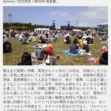
(kiroro) / 宮沢和史 / BEGIN 他多数。
夜はまだ肌寒い沖縄、震災から１ヶ月のこの日は、日焼けしそうな
良い天気に恵まれたフェス日和！…とは言っても、未曾有の震災と
津波、原発事故という人災まで加わり、未だ「復興」にはほど遠い
ようなニュースが流れてくる中、気持ちが折れてしまいそうな毎日
を過ごしていた人達、沖縄に避難して来た親子もいただろう。まだ
心から楽しんでいいのか、自粛すべきじゃないか、など、普段のフ
ェスの「ワクワク」とはほど遠い複雑な気持ちで迎えた当日。
会場に到着すると、シーミー(※1)や県民大会(※2)みたいに、オジ
ィオバァから子供達まで、ステージを見るだけでなく、ブルーシー
トで遠足みたいにお弁当を食べたりしてのんびり過ごしていた。な