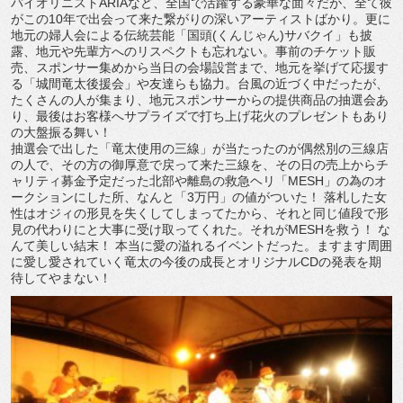
バイオリニストARIAなど、全国で活躍する豪華な面々だが、全て彼
がこの10年で出会って来た繋がりの深いアーティストばかり。更に
地元の婦人会による伝統芸能「国頭(くんじゃん)サバクイ」も披
露、地元や先輩方へのリスペクトも忘れない。事前のチケット販
売、スポンサー集めから当日の会場設営まで、地元を挙げて応援す
る「城間竜太後援会」や友達らも協力。台風の近づく中だったが、
たくさんの人が集まり、地元スポンサーからの提供商品の抽選会あ
り、最後はお客様へサプライズで打ち上げ花火のプレゼントもあり
の大盤振る舞い！
抽選会で出した「竜太使用の三線」が当たったのが偶然別の三線店
の人で、その方の御厚意で戻って来た三線を、その日の売上からチ
ャリティ募金予定だった北部や離島の救急ヘリ「MESH」の為のオ
ークションにした所、なんと「3万円」の値がついた！ 落札した女
性はオジィの形見を失くしてしまってたから、それと同じ値段で形
見の代わりにと大事に受け取ってくれた。それがMESHを救う！ な
んて美しい結末！ 本当に愛の溢れるイベントだった。ますます周囲
に愛し愛されていく竜太の今後の成長とオリジナルCDの発表を期
待してやまない！