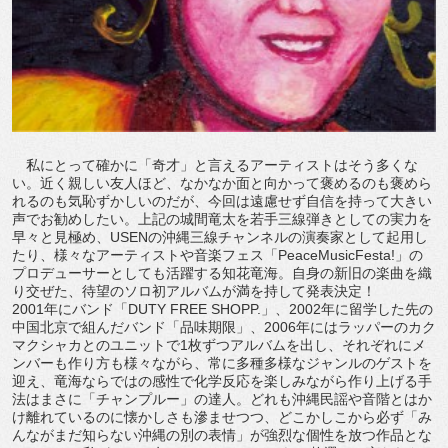
私にとって確かに「奇才」と言えるアーティストはそう多くな
い。近く親しい友人ほど、なかなか面と向かって褒めるのも褒めら
れるのも気恥ずかしいのだが、今回は遠慮せず自信を持って大きい
声でお勧めしたい。上記の城間竜太を若手三線弾きとしての実力を
早々と見極め、USENの沖縄三線チャンネルの演奏家として起用し
たり、様々なアーティストや音楽フェス「PeaceMusicFesta!」の
プロデューサーとしても活躍する知花竜海。自身の新旧の楽曲を織
り交ぜた、待望のソロ初アルバムが満を持して発表決定！
2001年にバンド「DUTY FREE SHOPP.」、2002年に留学した先の
中国北京で組んだバンド「品味期限」、2006年にはラッパーのカク
マクシャカとのユニットで1枚ずつアルバムを出し、それぞれにメ
ンバーも作り方も様々ながら、常に多種多様なジャンルのゲストを
迎え、竜海ならではの感性で化学反応を楽しみながら作り上げる手
法はまさに「チャンプルー」の達人。どれも沖縄民謡や音階とはか
け離れているのに懐かしさも滲ませつつ、どこかしこから必ず「み
んながまだ知らない沖縄の別の表情」が強烈な個性を放つ作品とな