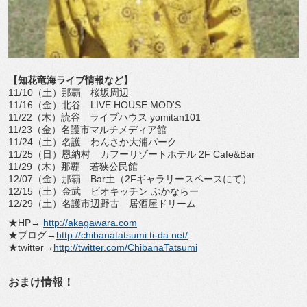
【知花竜海ライブ情報など】
11/10（土）那覇 桜坂周辺
11/16（金）北谷 LIVE HOUSE MOD'S
11/22（木）読谷 ライブハウス yomitan101
11/23（金）名護市マルチメディア館
11/24（土）名護 わんさか大浦パーク
11/25（日）恩納村 カフーリゾートホテル 2F Cafe&Bar
11/29（木）那覇 若狭公民館
12/07（金）那覇 Bar土（2Fギャラリースペースにて）
12/15（土）金武 ビオキッチン ぷかならー
12/29（土）名護市辺野古 居酒屋ドリーム
★HP→
http://akagawara.com
★ブログ→
http://chibanatatsumi.ti-da.net/
★twitter→
http://twitter.com/ChibanaTatsumi
おまけ情報！