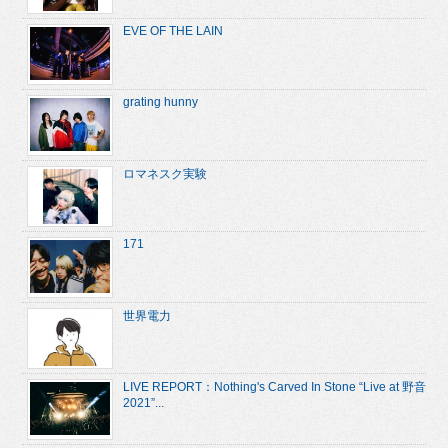
EVE OF THE LAIN
grating hunny
ロマネスク実験
171
世界電力
LIVE REPORT：Nothing's Carved In Stone “Live at 野音
2021”...