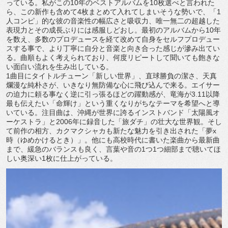
っている。私がこの10年のベストアルバムを10枚選べと言われた
ら、この新作も含めて4枚まとめて入れてしまいそうな勢いで、「1
人コンピ」的な彼の音楽性の幅広さと吸収力、唯一無二の超越した
表現力とその成長ぶりには感服しどおし。最初のアルバムから10年
を数え、多数のプロデュースを経て改めて自身をセルフプロデュー
スする事で、より丁寧に自分と音楽と向き合った感じが滲み出てい
る。曲順もよく考えられており、何度リピートして聞いても飽きな
い面白い流れを生み出している。
1曲目にタイトルチューン「新しい世界」、直球勝負の潔さ、天真
爛漫な純朴さが、いきなり無防備な心に飛び込んで来る。エイサー
の迫力に頼る事なく逆に引っ張るほどの躍動感が、竜海が3.11以降
最も伝えたい「命輝け」という重くなりがちなテーマを希望へと導
いている。注目曲は、沖縄が世界に誇るインストバンド「太陽風オ
ーケストラ」と2006年に録音した「旅ダチ」の壮大な世界観。そし
て前作の相方、カクマクシャカも新たな魅力を引き出された「夢x
時（ゆめかけるとき）」。他にも高校時代に書いた楽曲から最新曲
まで、緩急のバランスも良く、言葉や音の1つ1つ細部まで聴いてほ
しい奥深い1枚に仕上がっている。