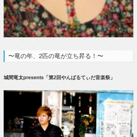
〜竜の年、2匹の竜が立ち昇る！〜
城間竜太presents「第2回やんばるてぃだ音楽祭」