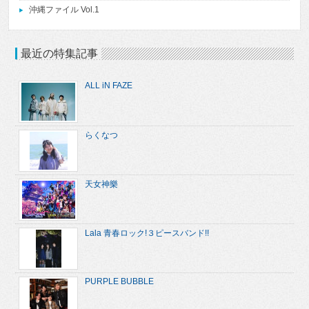
沖縄ファイル Vol.1
最近の特集記事
ALL iN FAZE
らくなつ
天女神樂
Lala 青春ロック!３ピースバンド!!
PURPLE BUBBLE