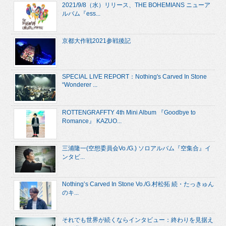
2021/9/8（水）リリース、THE BOHEMIANS ニューア
ルバム『ess...
京都大作戦2021参戦後記
SPECIAL LIVE REPORT：Nothing's Carved In Stone
“Wonderer ...
ROTTENGRAFFTY 4th Mini Album 『Goodbye to
Romance』 KAZUO...
三浦隆一(空想委員会Vo./G.) ソロアルバム『空集合』イ
ンタビ...
Nothing’s Carved In Stone Vo./G.村松拓 続・たっきゅん
のキ...
それでも世界が続くならインタビュー：終わりを見据え