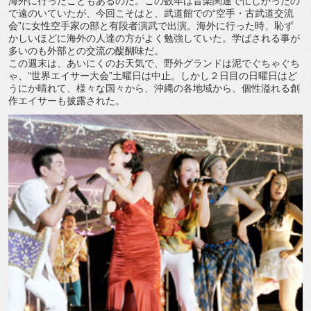
海外に行ったこともあるのだ。この数年は音楽関連で忙しかったの
で遠のいていたが、今回こそはと、武道館での“空手・古武道交流
会”に女性空手家の部と有段者演武で出演。海外に行った時、恥ず
かしいほどに海外の人達の方がよく勉強していた。学ばされる事が
多いのも外部との交流の醍醐味だ。
この週末は、あいにくのお天気で、野外グランドは泥でぐちゃぐち
ゃ、“世界エイサー大会”土曜日は中止。しかし２日目の日曜日はど
うにか晴れて、様々な国々から、沖縄の各地域から、個性溢れる創
作エイサーも披露された。