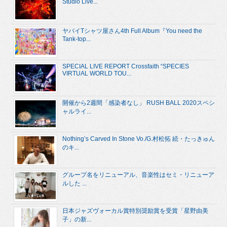
Studio Live...
ヤバイTシャツ屋さん4th Full Album『You need the
Tank-top...
SPECIAL LIVE REPORT Crossfaith “SPECIES
VIRTUAL WORLD TOU...
開催から2週間「感染者なし」 RUSH BALL 2020スペシ
ャルライ...
Nothing’s Carved In Stone Vo./G.村松拓 続・たっきゅん
のキ...
グループ名をリニューアル、音楽性はセミ・リニューア
ルした ...
日本ジャズヴォーカル賞特別奨励賞を受賞「星野由美
子」の新...