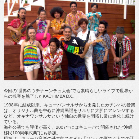
今回の“世界のウチナーンチュ大会”でも素晴らしいライブで世界か
らの観客を魅了したKACHIMBA DX。
1998年に結成以来、キューバンサルサから出発したカチンバの音楽
は、オリジナル曲を中心に沖縄民謡をサルサに大胆にアレンジする
など、オキナワンサルサという独自の世界を開拓し常に進化し続け
ている。
海外公演でも評価が高く、2007年にはキューバで開催された“沖縄
移民100周年式典”にも参加。
現在は、キューバ音楽の基本的スタイル「ソン」の形で４人での活