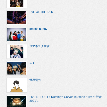
EVE OF THE LAIN
grating hunny
ロマネスク実験
171
世界電力
LIVE REPORT：Nothing's Carved In Stone “Live at 野音
2021”...