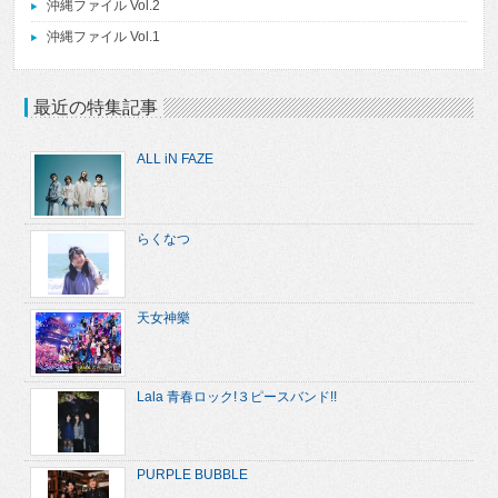
沖縄ファイル Vol.2
沖縄ファイル Vol.1
最近の特集記事
ALL iN FAZE
らくなつ
天女神樂
Lala 青春ロック!３ピースバンド!!
PURPLE BUBBLE