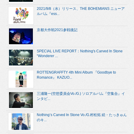
2021/9/8（水）リリース、THE BOHEMIANS ニューア
ルバム『ess...
京都大作戦2021参戦後記
SPECIAL LIVE REPORT：Nothing's Carved In Stone
“Wonderer ...
ROTTENGRAFFTY 4th Mini Album 『Goodbye to
Romance』 KAZUO...
三浦隆一(空想委員会Vo./G.) ソロアルバム『空集合』イ
ンタビ...
Nothing’s Carved In Stone Vo./G.村松拓 続・たっきゅん
のキ...