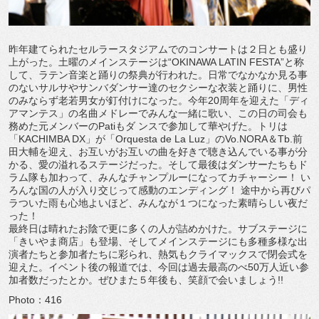
昨年建てられたセルラースタジアムでのコンサートは２日とも盛り
上がった。土曜のメインステージは“OKINAWA LATIN FESTA”と称
して、ラテン音楽と踊りの祭典が行われた。日常でなかなか見る事
のないサルサやサンバダンサー達のセクシーな衣装と踊りに、男性
のみならず老若男女が釘付けになった。今年20周年を迎えた「ディ
アマンテス」の名曲メドレーでみんな一緒に歌い、この日の司会も
務めた元メンバーのPatiもダ ンスで参加して華やげた。トリは
「KACHIMBA DX」が「Orquesta de La Luz」のVo.NORA＆Tb.前
田大輔を迎え、お互いがお互いの曲を好きで聴き込んでいる事が分
かる、愛の溢れるステージだった。そして最後はダンサーたちもド
ラム隊も加わって、みんなチャンプルーになってカチャーシー！ い
ろんな国の人が入り交じって感動のエンディング！ 途中から再びパ
ラついた雨も心地よいほど、みんなが１つになった素晴らしい夜だ
った！
最終日は晴れたお陰で更に多くの人が詰めかけた。サブステージに
「きいやま商店」も登場、そしてメインステージにも多種多様な出
演者たちと参加者たちに彩られ、熱気もクライマックスで閉会式を
迎えた。イベント後の報道では、今回は過去最高のべ50万人近い参
加者数だったとか。ぜひまた５年後も、笑顔で会いましょう!!
Photo：416