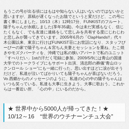
もうこの号が出る頃にはもはや知らない人はいないのではないかと
思いますが、原稿が遅くなったお陰でというと変だけど、この号に
書く事にしました。10/13（木）12時17分、FUNKISTのフルート、
陽子ちゃんが永眠しました(享年35歳)。今は未だ実感もなく、信じ
たくもなく、でも友達に連絡をして悲しみを共有する度にじわじわ
と悲しみが襲ってきています。2005年6月の「ClapHands!!」代々
木公園以来、東京に行けばFUNKIST荘にお世話になり、スタッフび
ーびーの家で陽子ちゃん＆宮ちん夫妻とセッションを重ね、たこ焼
きやモズクパーティを、沖縄では私の狭いアパートで私のユニット
「すべりだい」1stの汗だく宅録に参加。2009/5/9には青山の国連
大学でのトークライブにもサポート出演、清志郎の葬儀“青山ロッ
クンロール ショー”にも一緒に行った。思い出すほどに涙が出そう
だけど、私達が泣いてばかりいても陽子ちゃんが喜ばないだろう。
Vo.西郷からのメッセージのように、私達の心の中の陽子ちゃんは
いつも笑っている。私達も大事に生きよう。大事に歌おう。これか
らは一番近い所、「心の中」にいるのだから。
★ 世界中から5000人が帰ってきた！★
10/12～16 “世界のウチナーンチュ大会”