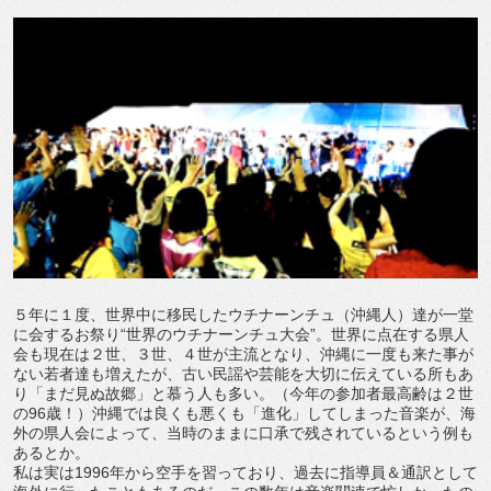
５年に１度、世界中に移民したウチナーンチュ（沖縄人）達が一堂
に会するお祭り“世界のウチナーンチュ大会”。世界に点在する県人
会も現在は２世、３世、４世が主流となり、沖縄に一度も来た事が
ない若者達も増えたが、古い民謡や芸能を大切に伝えている所もあ
り「まだ見ぬ故郷」と慕う人も多い。（今年の参加者最高齢は２世
の96歳！）沖縄では良くも悪くも「進化」してしまった音楽が、海
外の県人会によって、当時のままに口承で残されているという例も
あるとか。
私は実は1996年から空手を習っており、過去に指導員＆通訳として