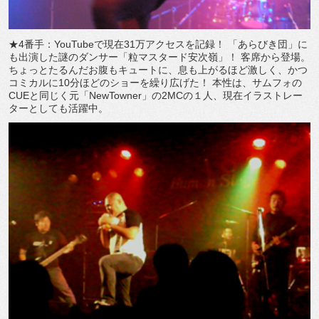
★4番手：YouTubeで現在31万アクセスを記録！ 「あらびき団」に
も出演した謎のダンサー「粒マスタード安次嶺」！ 客席から登場。
ちょっとたるんだお腹もキュートに、息も上がるほど激しく、かつ
コミカルに10分ほどのショーを繰り広げた！ 本性は、サムフォの
CUEと同じく元「NewTowner」の2MCの１人、現在イラストレー
ターとしても活躍中。