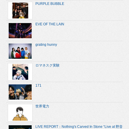
PURPLE BUBBLE
EVE OF THE LAIN
grating hunny
ロマネスク実験
171
世界電力
LIVE REPORT：Nothing's Carved In Stone “Live at 野音