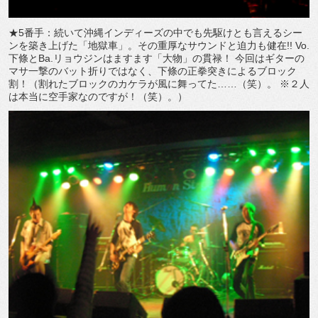
★5番手：続いて沖縄インディーズの中でも先駆けとも言えるシー
ンを築き上げた「地獄車」。その重厚なサウンドと迫力も健在!! Vo.
下條とBa.リョウジンはますます「大物」の貫禄！ 今回はギターの
マサ一撃のバット折りではなく、下條の正拳突きによるブロック
割！（割れたブロックのカケラが風に舞ってた……（笑）。 ※２人
は本当に空手家なのですが！（笑）。）