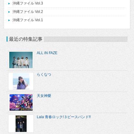
沖縄ファイル Vol.3
沖縄ファイル Vol.2
沖縄ファイル Vol.1
最近の特集記事
ALL iN FAZE
らくなつ
天女神樂
Lala 青春ロック!３ピースバンド!!