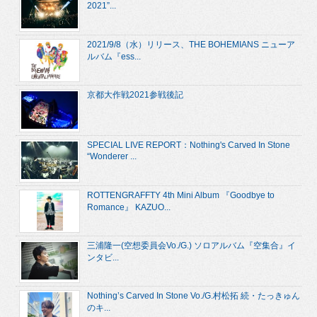
2021”...
2021/9/8（水）リリース、THE BOHEMIANS ニューア
ルバム『ess...
京都大作戦2021参戦後記
SPECIAL LIVE REPORT：Nothing's Carved In Stone
“Wonderer ...
ROTTENGRAFFTY 4th Mini Album 『Goodbye to
Romance』 KAZUO...
三浦隆一(空想委員会Vo./G.) ソロアルバム『空集合』イ
ンタビ...
Nothing’s Carved In Stone Vo./G.村松拓 続・たっきゅん
のキ...