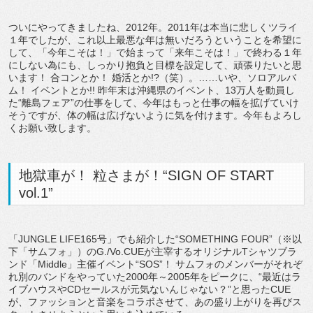
ついにやってきましたね、2012年。2011年は本当に悲しくツライ
１年でしたが、これ以上最悪な年は無いだろうということを希望に
して、「今年こそは！」で始まって「来年こそは！」で終わる１年
にしない為にも、しっかり抱負と目標を設定して、頑張りたいと思
います！ 合コンとか！ 婚活とか!?（笑）。……いや、ソロアルバ
ム！ イベントとか!! 昨年末は沖縄県のイベント、13万人を動員し
た“離島フェア”の仕事をして、今年はもっと仕事の幅を拡げていけ
そうですが、体の幅は広げないように気を付けます。今年もよろし
くお願い致します。
地獄車が！ 粒さまが！“SIGN OF START
vol.1”
「JUNGLE LIFE165号」でも紹介した“SOMETHING FOUR”（※以
下「サムフォ」）のG./Vo.CUEが主宰するオリジナルTシャツブラ
ンド「Middle」主催イベント“SOS”！ サムフォのメンバーがそれぞ
れ別のバンドをやっていた2000年～2005年をピークに、“最近はラ
イブハウスやCDセールスが元気ないんじゃない？”と思ったCUE
が、ファッションと音楽をコラボさせて、あの盛り上がりを再びス