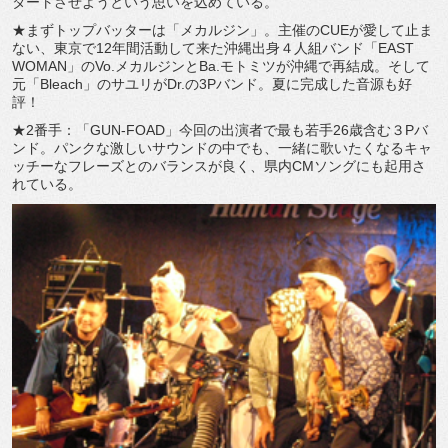
タートさせようという思いを込めている。
★まずトップバッターは「メカルジン」。主催のCUEが愛して止ま
ない、東京で12年間活動して来た沖縄出身４人組バンド「EAST
WOMAN」のVo.メカルジンとBa.モトミツが沖縄で再結成。そして
元「Bleach」のサユリがDr.の3Pバンド。夏に完成した音源も好
評！
★2番手：「GUN-FOAD」今回の出演者で最も若手26歳含む３Pバ
ンド。パンクな激しいサウンドの中でも、一緒に歌いたくなるキャ
ッチーなフレーズとのバランスが良く、県内CMソングにも起用さ
れている。