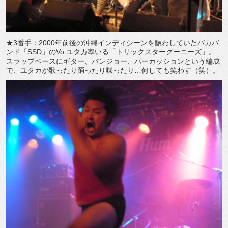
★3番手：2000年前後の沖縄インディシーンを賑わしていたバカバ
ンド「SSD」のVo.ユタカ率いる「トリックスターグーニーズ」。
スラップベースにギター、バンジョー、パーカッションという編成
で、ユタカが歌ったり踊ったり喋ったり…何しても笑わす（笑）。