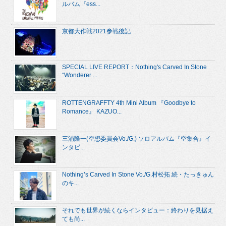
ルバム『ess...
京都大作戦2021参戦後記
SPECIAL LIVE REPORT：Nothing's Carved In Stone
“Wonderer ...
ROTTENGRAFFTY 4th Mini Album 『Goodbye to
Romance』 KAZUO...
三浦隆一(空想委員会Vo./G.) ソロアルバム『空集合』イ
ンタビ...
Nothing’s Carved In Stone Vo./G.村松拓 続・たっきゅん
のキ...
それでも世界が続くならインタビュー：終わりを見据え
ても尚...