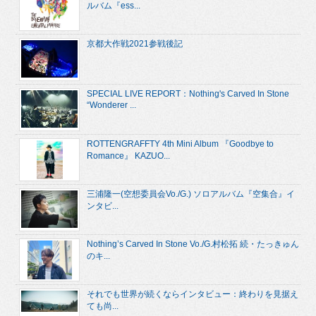
ルバム『ess...
京都大作戦2021参戦後記
SPECIAL LIVE REPORT：Nothing's Carved In Stone
“Wonderer ...
ROTTENGRAFFTY 4th Mini Album 『Goodbye to
Romance』 KAZUO...
三浦隆一(空想委員会Vo./G.) ソロアルバム『空集合』イ
ンタビ...
Nothing’s Carved In Stone Vo./G.村松拓 続・たっきゅん
のキ...
それでも世界が続くならインタビュー：終わりを見据え
ても尚...