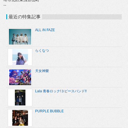
--
最近の特集記事
ALL iN FAZE
らくなつ
天女神樂
Lala 青春ロック!３ピースバンド!!
PURPLE BUBBLE