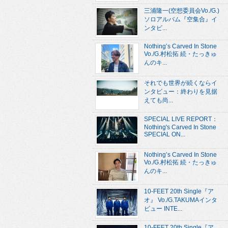
三浦隆一(空想委員会Vo./G.)
ソロアルバム『空集合』イ
ンタビ...
Nothing’s Carved In Stone
Vo./G.村松拓 続・たっきゅ
んのキ...
それでも世界が続くならイ
ンタビュー：終わりを見据
えても尚...
SPECIAL LIVE REPORT：
Nothing's Carved In Stone
SPECIAL ON...
Nothing’s Carved In Stone
Vo./G.村松拓 続・たっきゅ
んのキ...
10-FEET 20th Single『ア
オ』 Vo./G.TAKUMAインタ
ビュー INTE...
10-FEET 20th Single『ア