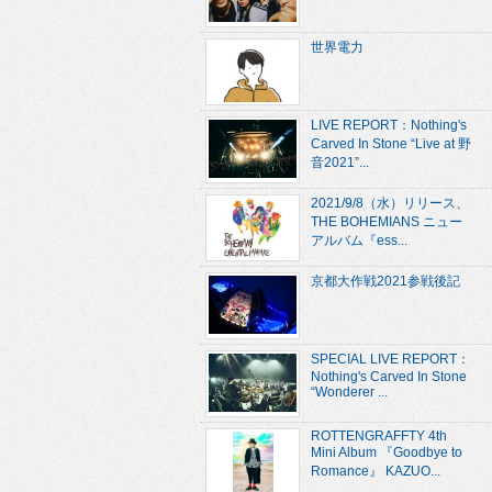
世界電力
LIVE REPORT：Nothing's
Carved In Stone “Live at 野
音2021”...
2021/9/8（水）リリース、
THE BOHEMIANS ニュー
アルバム『ess...
京都大作戦2021参戦後記
SPECIAL LIVE REPORT：
Nothing's Carved In Stone
“Wonderer ...
ROTTENGRAFFTY 4th
Mini Album 『Goodbye to
Romance』 KAZUO...