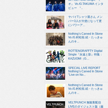
オ』 Vo./G.TAKUMA インタ
ビュー “...
ヤバイTシャツ屋さん メン
バー3人が大使になって更
にパワーア...
Nothing’s Carved In Stone
Vo./G.村松拓 続・たっきゅ
んのキ...
ROTTENGRAFFTY Digital
Single『永遠と影』特集：
KAZUOMI（G....
SPECIAL LIVE REPORT
Nothing’s Carved In Stone
“Live on No...
Nothing’s Carved In Stone
Vo./G.村松拓 続・たっきゅ
んのキ...
VELTPUNCH 無観客配信
LIVEのダイジェスト版（厳