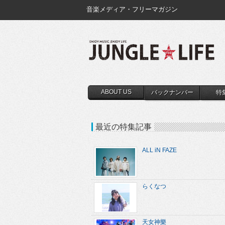
音楽メディア・フリーマガジン
ABOUT US
バックナンバー
特
最近の特集記事
ALL iN FAZE
らくなつ
天女神樂