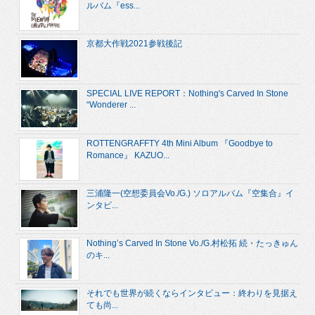
ルバム『ess...
京都大作戦2021参戦後記
SPECIAL LIVE REPORT：Nothing's Carved In Stone
“Wonderer ...
ROTTENGRAFFTY 4th Mini Album 『Goodbye to
Romance』 KAZUO...
三浦隆一(空想委員会Vo./G.) ソロアルバム『空集合』イ
ンタビ...
Nothing’s Carved In Stone Vo./G.村松拓 続・たっきゅん
のキ...
それでも世界が続くならインタビュー：終わりを見据え
ても尚...