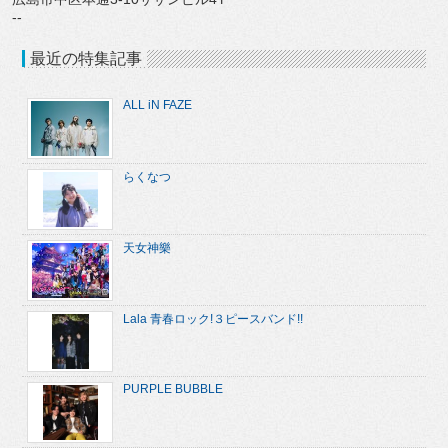
--
最近の特集記事
ALL iN FAZE
らくなつ
天女神樂
Lala 青春ロック!３ピースバンド!!
PURPLE BUBBLE