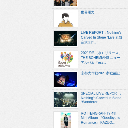
世界電力
LIVE REPORT：Nothing's
Carved In Stone “Live at 野
音2021”...
2021/9/8（水）リリース、
THE BOHEMIANS ニュー
アルバム『ess...
京都大作戦2021参戦後記
SPECIAL LIVE REPORT：
Nothing's Carved In Stone
“Wonderer ...
ROTTENGRAFFTY 4th
Mini Album 『Goodbye to
Romance』 KAZUO...