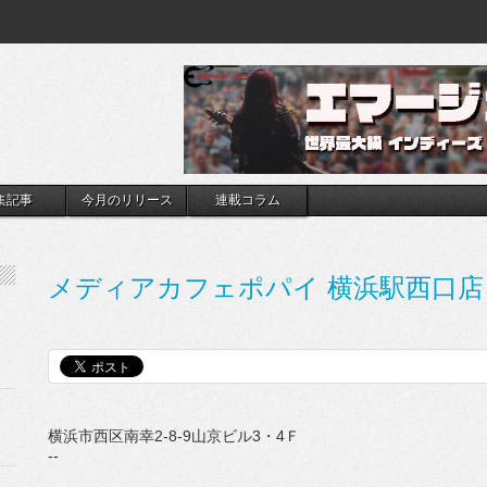
集記事
今月のリリース
連載コラム
メディアカフェポパイ 横浜駅西口店
横浜市西区南幸2-8-9山京ビル3・4Ｆ
--