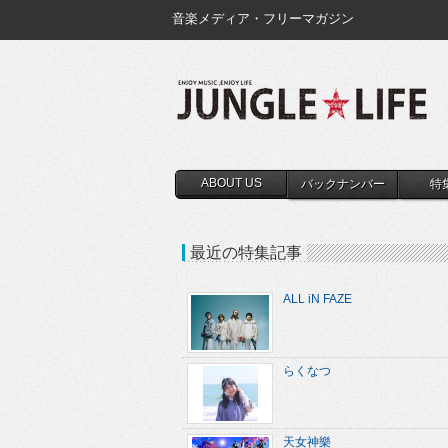
音楽メディア・フリーマガジン
ABOUT US
バックナンバー
特
最近の特集記事
ALL iN FAZE
らくなつ
天女神樂