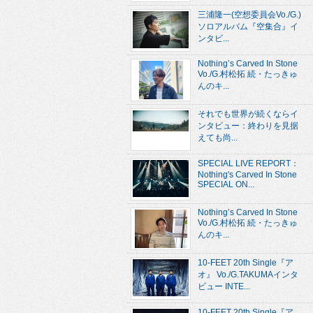
三浦隆一(空想委員会Vo./G.)
ソロアルバム『空集合』イ
ンタビ...
Nothing’s Carved In Stone
Vo./G.村松拓 続・たっきゅ
んのキ...
それでも世界が続くならイ
ンタビュー：終わりを見据
えても尚...
SPECIAL LIVE REPORT：
Nothing's Carved In Stone
SPECIAL ON...
Nothing’s Carved In Stone
Vo./G.村松拓 続・たっきゅ
んのキ...
10-FEET 20th Single『ア
オ』 Vo./G.TAKUMAインタ
ビュー INTE...
10-FEET 20th Single『ア