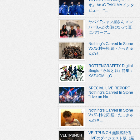
オ』 Vo./G.TAKUMA インタ
ビュー “...
ヤバイTシャツ屋さん メン
バー3人が大使になって更
にパワーア...
Nothing’s Carved In Stone
Vo./G.村松拓 続・たっきゅ
んのキ...
ROTTENGRAFFTY Digital
Single『永遠と影』特集：
KAZUOMI（G....
SPECIAL LIVE REPORT
Nothing’s Carved In Stone
“Live on No...
Nothing’s Carved In Stone
Vo./G.村松拓 続・たっきゅ
んのキ...
VELTPUNCH 無観客配信
LIVEのダイジェスト版（厳