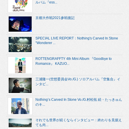
ルバム『ess...
京都大作戦2021参戦後記
SPECIAL LIVE REPORT：Nothing's Carved In Stone
“Wonderer ...
ROTTENGRAFFTY 4th Mini Album 『Goodbye to
Romance』 KAZUO...
三浦隆一(空想委員会Vo./G.) ソロアルバム『空集合』イ
ンタビ...
Nothing’s Carved In Stone Vo./G.村松拓 続・たっきゅん
のキ...
それでも世界が続くならインタビュー：終わりを見据え
ても尚...