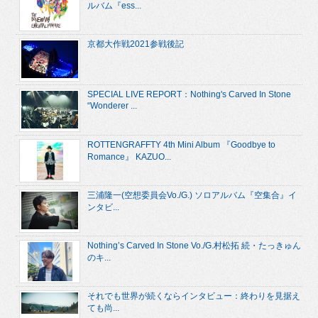
ルバム『ess...
京都大作戦2021参戦後記
SPECIAL LIVE REPORT：Nothing's Carved In Stone
“Wonderer ...
ROTTENGRAFFTY 4th Mini Album 『Goodbye to
Romance』 KAZUO...
三浦隆一(空想委員会Vo./G.) ソロアルバム『空集合』イ
ンタビ...
Nothing’s Carved In Stone Vo./G.村松拓 続・たっきゅん
のキ...
それでも世界が続くならインタビュー：終わりを見据え
ても尚...