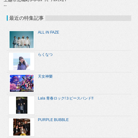
--
最近の特集記事
ALL iN FAZE
らくなつ
天女神樂
Lala 青春ロック!３ピースバンド!!
PURPLE BUBBLE