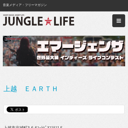
音楽メディア・フリーマガジン
上越 ＥＡＲＴＨ
上越市北城町3-6-6ﾕｰﾄﾋﾟｱｺｽﾓｽ1Ｆ