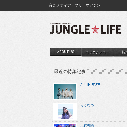
音楽メディア・フリーマガジン
ABOUT US
バックナンバー
特
最近の特集記事
ALL iN FAZE
らくなつ
天女神樂