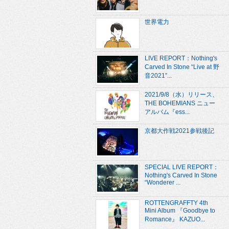
世界電力
LIVE REPORT：Nothing's
Carved In Stone “Live at 野
音2021”...
2021/9/8（水）リリース、
THE BOHEMIANS ニュー
アルバム『ess...
京都大作戦2021参戦後記
SPECIAL LIVE REPORT：
Nothing's Carved In Stone
“Wonderer ...
ROTTENGRAFFTY 4th
Mini Album 『Goodbye to
Romance』 KAZUO...