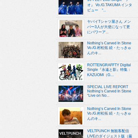
オ』 Vo./G.TAKUMA インタ
ビュー “...
ヤバイTシャツ屋さん メン
バー3人が大使になって更
にパワーア...
Nothing’s Carved In Stone
Vo./G.村松拓 続・たっきゅ
んのキ...
ROTTENGRAFFTY Digital
Single『永遠と影』特集：
KAZUOMI（G....
SPECIAL LIVE REPORT
Nothing’s Carved In Stone
“Live on No...
Nothing’s Carved In Stone
Vo./G.村松拓 続・たっきゅ
んのキ...
VELTPUNCH 無観客配信
LIVEのダイジェスト版（厳