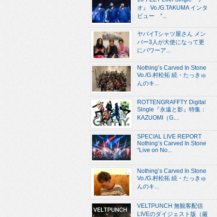
オ』 Vo./G.TAKUMA インタ
ビュー “...
ヤバイTシャツ屋さん メン
バー3人が大使になって更
にパワーア...
Nothing’s Carved In Stone
Vo./G.村松拓 続・たっきゅ
んのキ...
ROTTENGRAFFTY Digital
Single『永遠と影』特集：
KAZUOMI（G....
SPECIAL LIVE REPORT
Nothing’s Carved In Stone
“Live on No...
Nothing’s Carved In Stone
Vo./G.村松拓 続・たっきゅ
んのキ...
VELTPUNCH 無観客配信
LIVEのダイジェスト版（厳