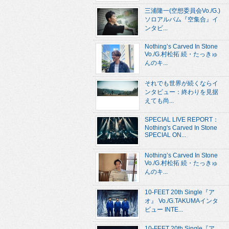
三浦隆一(空想委員会Vo./G.)
ソロアルバム『空集合』イ
ンタビ...
Nothing’s Carved In Stone
Vo./G.村松拓 続・たっきゅ
んのキ...
それでも世界が続くならイ
ンタビュー：終わりを見据
えても尚...
SPECIAL LIVE REPORT：
Nothing's Carved In Stone
SPECIAL ON...
Nothing’s Carved In Stone
Vo./G.村松拓 続・たっきゅ
んのキ...
10-FEET 20th Single『ア
オ』 Vo./G.TAKUMAインタ
ビュー INTE...
10-FEET 20th Single『ア