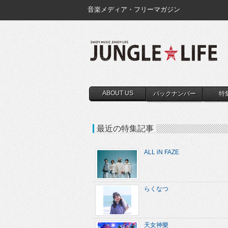
音楽メディア・フリーマガジン
ABOUT US
バックナンバー
特
最近の特集記事
ALL iN FAZE
らくなつ
天女神樂