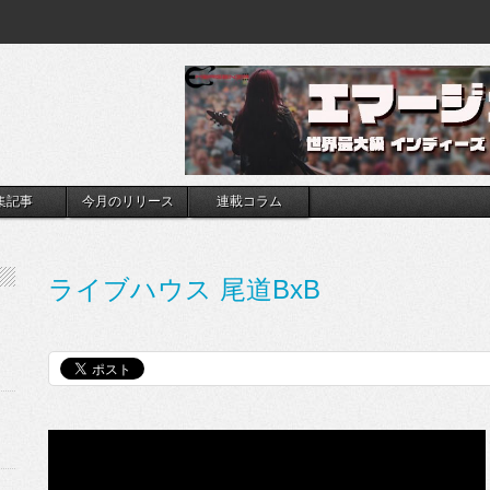
集記事
今月のリリース
連載コラム
ライブハウス 尾道BxB