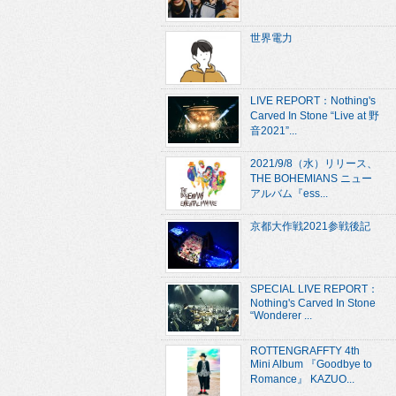
世界電力
LIVE REPORT：Nothing's
Carved In Stone “Live at 野
音2021”...
2021/9/8（水）リリース、
THE BOHEMIANS ニュー
アルバム『ess...
京都大作戦2021参戦後記
SPECIAL LIVE REPORT：
Nothing's Carved In Stone
“Wonderer ...
ROTTENGRAFFTY 4th
Mini Album 『Goodbye to
Romance』 KAZUO...