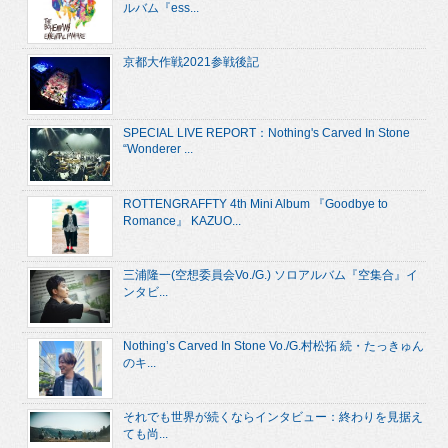
ルバム『ess...
京都大作戦2021参戦後記
SPECIAL LIVE REPORT：Nothing's Carved In Stone
“Wonderer ...
ROTTENGRAFFTY 4th Mini Album 『Goodbye to
Romance』 KAZUO...
三浦隆一(空想委員会Vo./G.) ソロアルバム『空集合』イ
ンタビ...
Nothing’s Carved In Stone Vo./G.村松拓 続・たっきゅん
のキ...
それでも世界が続くならインタビュー：終わりを見据え
ても尚...