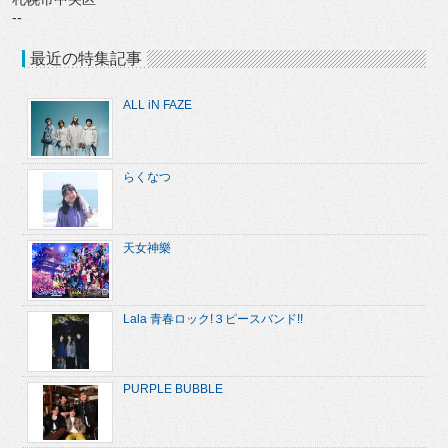
--
最近の特集記事
ALL iN FAZE
らくなつ
天女神樂
Lala 青春ロック!３ピースバンド!!
PURPLE BUBBLE