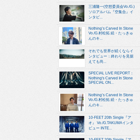
三浦隆一(空想委員会Vo./G.)
ソロアルバム『空集合』イ
ンタビ...
Nothing’s Carved In Stone
Vo./G.村松拓 続・たっきゅ
んのキ...
それでも世界が続くならイ
ンタビュー：終わりを見据
えても尚...
SPECIAL LIVE REPORT：
Nothing's Carved In Stone
SPECIAL ON...
Nothing’s Carved In Stone
Vo./G.村松拓 続・たっきゅ
んのキ...
10-FEET 20th Single『ア
オ』 Vo./G.TAKUMAインタ
ビュー INTE...
10-FEET 20th Single『ア