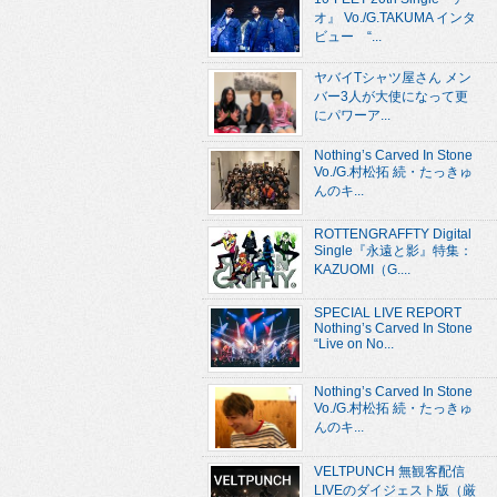
オ』 Vo./G.TAKUMA インタ
ビュー “...
ヤバイTシャツ屋さん メン
バー3人が大使になって更
にパワーア...
Nothing’s Carved In Stone
Vo./G.村松拓 続・たっきゅ
んのキ...
ROTTENGRAFFTY Digital
Single『永遠と影』特集：
KAZUOMI（G....
SPECIAL LIVE REPORT
Nothing’s Carved In Stone
“Live on No...
Nothing’s Carved In Stone
Vo./G.村松拓 続・たっきゅ
んのキ...
VELTPUNCH 無観客配信
LIVEのダイジェスト版（厳