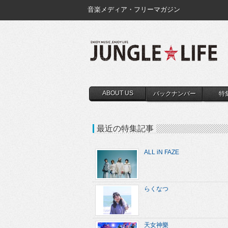
音楽メディア・フリーマガジン
ABOUT US
バックナンバー
特
最近の特集記事
ALL iN FAZE
らくなつ
天女神樂