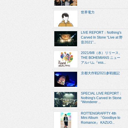
世界電力
LIVE REPORT：Nothing's
Carved In Stone “Live at 野
音2021”...
2021/9/8（水）リリース、
THE BOHEMIANS ニュー
アルバム『ess...
京都大作戦2021参戦後記
SPECIAL LIVE REPORT：
Nothing's Carved In Stone
“Wonderer ...
ROTTENGRAFFTY 4th
Mini Album 『Goodbye to
Romance』 KAZUO...