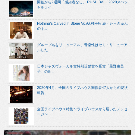
開催から2週間「感染者なし」 RUSH BALL 2020スペシ
ャルライ...
Nothing’s Carved In Stone Vo./G.村松拓 続・たっきゅん
のキ...
グループ名をリニューアル、音楽性はセミ・リニューア
ルした ...
日本ジャズヴォーカル賞特別奨励賞を受賞「星野由美
子」の新...
2020年4月、全国のライブハウス関係者47人からの現状
報告。
全国ライブハウス特集〜ライブハウスから届いたメッセ
ージ〜