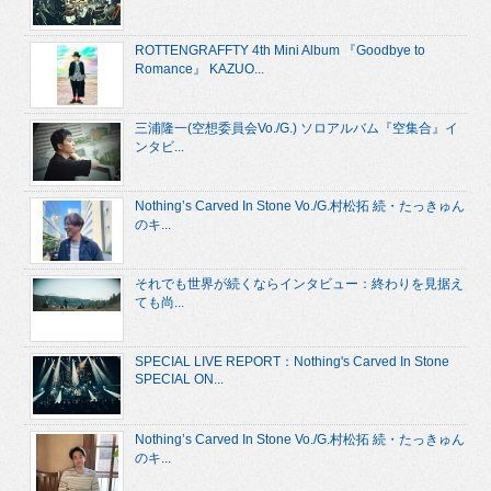
ROTTENGRAFFTY 4th Mini Album 『Goodbye to
Romance』 KAZUO...
三浦隆一(空想委員会Vo./G.) ソロアルバム『空集合』イ
ンタビ...
Nothing’s Carved In Stone Vo./G.村松拓 続・たっきゅん
のキ...
それでも世界が続くならインタビュー：終わりを見据え
ても尚...
SPECIAL LIVE REPORT：Nothing's Carved In Stone
SPECIAL ON...
Nothing’s Carved In Stone Vo./G.村松拓 続・たっきゅん
のキ...