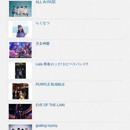
ALL iN FAZE
らくなつ
天女神樂
Lala 青春ロック!３ピースバンド!!
PURPLE BUBBLE
EVE OF THE LAIN
grating hunny