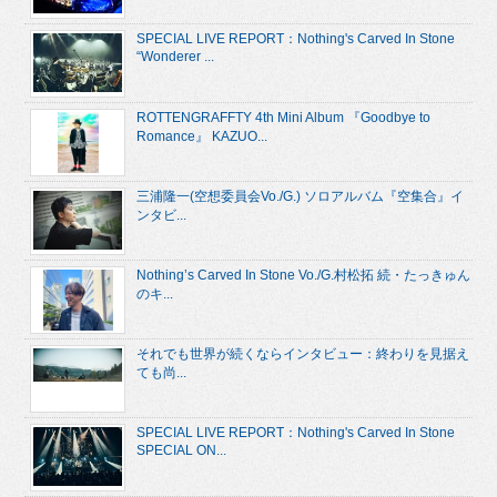
SPECIAL LIVE REPORT：Nothing's Carved In Stone
“Wonderer ...
ROTTENGRAFFTY 4th Mini Album 『Goodbye to
Romance』 KAZUO...
三浦隆一(空想委員会Vo./G.) ソロアルバム『空集合』イ
ンタビ...
Nothing’s Carved In Stone Vo./G.村松拓 続・たっきゅん
のキ...
それでも世界が続くならインタビュー：終わりを見据え
ても尚...
SPECIAL LIVE REPORT：Nothing's Carved In Stone
SPECIAL ON...