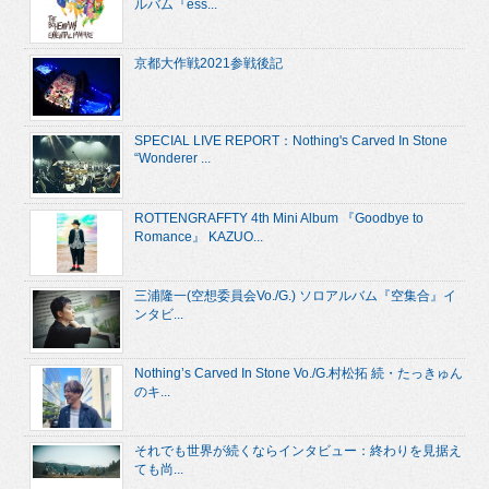
ルバム『ess...
京都大作戦2021参戦後記
SPECIAL LIVE REPORT：Nothing's Carved In Stone
“Wonderer ...
ROTTENGRAFFTY 4th Mini Album 『Goodbye to
Romance』 KAZUO...
三浦隆一(空想委員会Vo./G.) ソロアルバム『空集合』イ
ンタビ...
Nothing’s Carved In Stone Vo./G.村松拓 続・たっきゅん
のキ...
それでも世界が続くならインタビュー：終わりを見据え
ても尚...