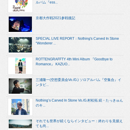
ルバム『ess...
京都大作戦2021参戦後記
SPECIAL LIVE REPORT：Nothing's Carved In Stone
“Wonderer ...
ROTTENGRAFFTY 4th Mini Album 『Goodbye to
Romance』 KAZUO...
三浦隆一(空想委員会Vo./G.) ソロアルバム『空集合』イ
ンタビ...
Nothing’s Carved In Stone Vo./G.村松拓 続・たっきゅん
のキ...
それでも世界が続くならインタビュー：終わりを見据え
ても尚...