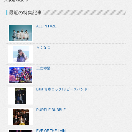
最近の特集記事
ALL iN FAZE
らくなつ
天女神樂
Lala 青春ロック!３ピースバンド!!
PURPLE BUBBLE
EVE OF THE LAIN