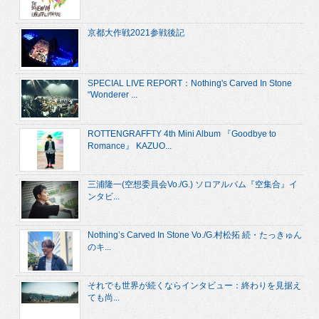
京都大作戦2021参戦後記
SPECIAL LIVE REPORT：Nothing's Carved In Stone
“Wonderer ...
ROTTENGRAFFTY 4th Mini Album 『Goodbye to
Romance』 KAZUO...
三浦隆一(空想委員会Vo./G.) ソロアルバム『空集合』イ
ンタビ...
Nothing’s Carved In Stone Vo./G.村松拓 続・たっきゅん
のキ...
それでも世界が続くならインタビュー：終わりを見据え
ても尚...