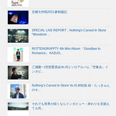
京都大作戦2021参戦後記
SPECIAL LIVE REPORT：Nothing's Carved In Stone
“Wonderer ...
ROTTENGRAFFTY 4th Mini Album 『Goodbye to
Romance』 KAZUO...
三浦隆一(空想委員会Vo./G.) ソロアルバム『空集合』イ
ンタビ...
Nothing’s Carved In Stone Vo./G.村松拓 続・たっきゅん
のキ...
それでも世界が続くならインタビュー：終わりを見据え
ても尚...