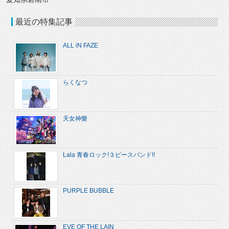
最近の特集記事
ALL iN FAZE
らくなつ
天女神樂
Lala 青春ロック!３ピースバンド!!
PURPLE BUBBLE
EVE OF THE LAIN