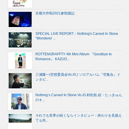
京都大作戦2021参戦後記
SPECIAL LIVE REPORT：Nothing's Carved In Stone
“Wonderer ...
ROTTENGRAFFTY 4th Mini Album 『Goodbye to
Romance』 KAZUO...
三浦隆一(空想委員会Vo./G.) ソロアルバム『空集合』イ
ンタビ...
Nothing’s Carved In Stone Vo./G.村松拓 続・たっきゅん
のキ...
それでも世界が続くならインタビュー：終わりを見据え
ても尚...