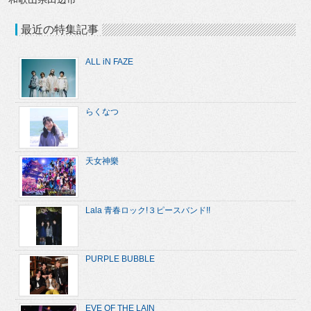
最近の特集記事
ALL iN FAZE
らくなつ
天女神樂
Lala 青春ロック!３ピースバンド!!
PURPLE BUBBLE
EVE OF THE LAIN