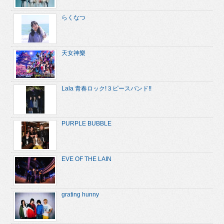
らくなつ
天女神樂
Lala 青春ロック!３ピースバンド!!
PURPLE BUBBLE
EVE OF THE LAIN
grating hunny