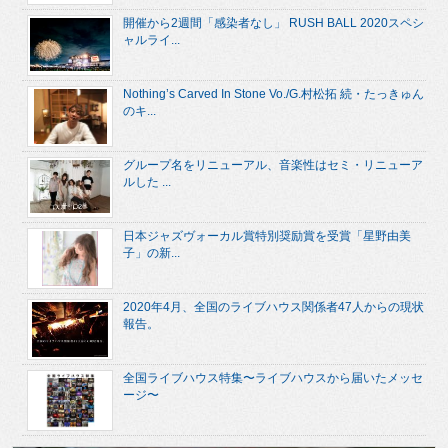
開催から2週間「感染者なし」 RUSH BALL 2020スペシ
ャルライ...
Nothing’s Carved In Stone Vo./G.村松拓 続・たっきゅん
のキ...
グループ名をリニューアル、音楽性はセミ・リニューア
ルした ...
日本ジャズヴォーカル賞特別奨励賞を受賞「星野由美
子」の新...
2020年4月、全国のライブハウス関係者47人からの現状
報告。
全国ライブハウス特集〜ライブハウスから届いたメッセ
ージ〜