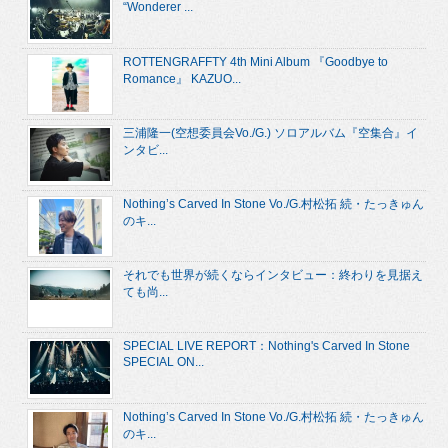
“Wonderer ...
ROTTENGRAFFTY 4th Mini Album 『Goodbye to
Romance』 KAZUO...
三浦隆一(空想委員会Vo./G.) ソロアルバム『空集合』イ
ンタビ...
Nothing’s Carved In Stone Vo./G.村松拓 続・たっきゅん
のキ...
それでも世界が続くならインタビュー：終わりを見据え
ても尚...
SPECIAL LIVE REPORT：Nothing's Carved In Stone
SPECIAL ON...
Nothing’s Carved In Stone Vo./G.村松拓 続・たっきゅん
のキ...