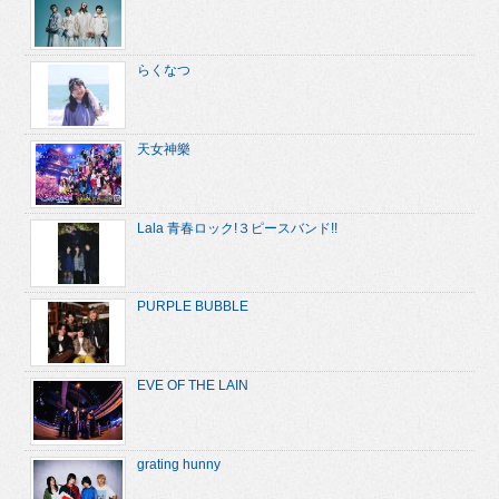
らくなつ
天女神樂
Lala 青春ロック!３ピースバンド!!
PURPLE BUBBLE
EVE OF THE LAIN
grating hunny