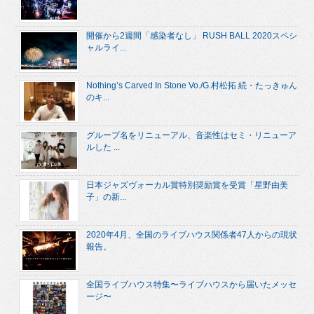
開催から2週間「感染者なし」 RUSH BALL 2020スペシ
ャルライ...
Nothing’s Carved In Stone Vo./G.村松拓 続・たっきゅん
のキ...
グループ名をリニューアル、音楽性はセミ・リニューア
ルした ...
日本ジャズヴォーカル賞特別奨励賞を受賞「星野由美
子」の新...
2020年4月、全国のライブハウス関係者47人からの現状
報告。
全国ライブハウス特集〜ライブハウスから届いたメッセ
ージ〜