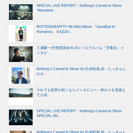
SPECIAL LIVE REPORT：Nothing's Carved In Stone
“Wonderer ...
ROTTENGRAFFTY 4th Mini Album 『Goodbye to
Romance』 KAZUO...
三浦隆一(空想委員会Vo./G.) ソロアルバム『空集合』イ
ンタビ...
Nothing’s Carved In Stone Vo./G.村松拓 続・たっきゅん
のキ...
それでも世界が続くならインタビュー：終わりを見据え
ても尚...
SPECIAL LIVE REPORT：Nothing's Carved In Stone
SPECIAL ON...
Nothing’s Carved In Stone Vo./G.村松拓 続・たっきゅん