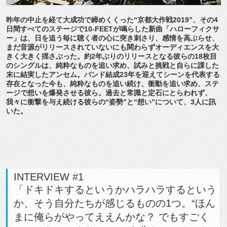
昨年の中止を経て大成功で締めくくった“京都大作戦2019”、その4
日間すべてのステージで10-FEETが鳴らした新曲「ハローフィクサ
ー」は、日を追う毎に聴く者の心に突き刺さり、感情を高ぶらせ、
まだ音源がリリースされていないにも関わらずオーディエンスを大
きく大きく揺さぶった。約2年ぶりのリリースとなる彼らの18枚目
のシングルは、純粋なものを追い求め、試みと挑戦と自らに課した
末に結実したアンセム。バンド結成23年を迎えてシーンを代表する
存在となった今も、純粋なものを追い続け、衝動を追い求め、ステ
ージで想いを爆発させる彼ら。過去と常識と定石にとらわれず、
我々に衝撃を与え続ける彼らの“姿勢”と“想い”について、3人に訊
いた。
INTERVIEW #1
「ドキドキするというかハラハラするという
か、そう自分たちが感じるものの1つ。“ほん
まに俺らがやってええんかな？ でもすごく