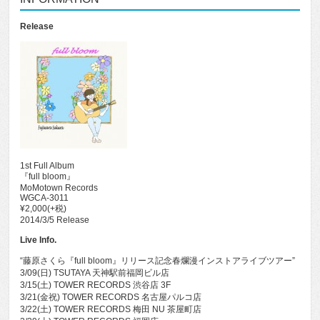
Release
1st Full Album
『full bloom』
MoMotown Records
WGCA-3011
¥2,000(+税)
2014/3/5 Release
Live Info.
“藤原さくら『full bloom』リリース記念春爛漫インストアライブツアー”
3/09(日) TSUTAYA 天神駅前福岡ビル店
3/15(土) TOWER RECORDS 渋谷店 3F
3/21(金祝) TOWER RECORDS 名古屋パルコ店
3/22(土) TOWER RECORDS 梅田 NU 茶屋町店