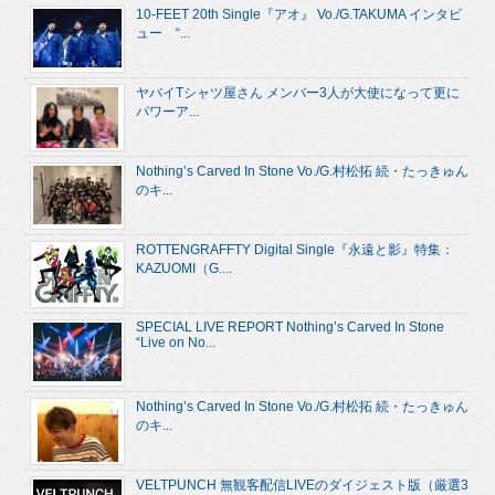
10-FEET 20th Single『アオ』 Vo./G.TAKUMA インタビ
ュー “...
ヤバイTシャツ屋さん メンバー3人が大使になって更に
パワーア...
Nothing’s Carved In Stone Vo./G.村松拓 続・たっきゅん
のキ...
ROTTENGRAFFTY Digital Single『永遠と影』特集：
KAZUOMI（G....
SPECIAL LIVE REPORT Nothing’s Carved In Stone
“Live on No...
Nothing’s Carved In Stone Vo./G.村松拓 続・たっきゅん
のキ...
VELTPUNCH 無観客配信LIVEのダイジェスト版（厳選3