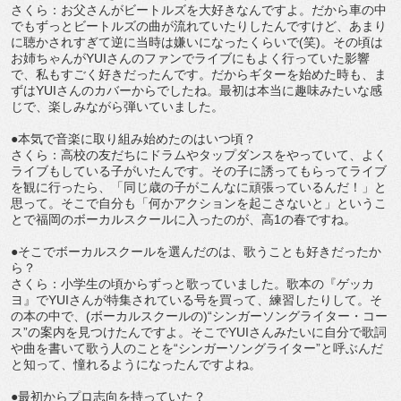
さくら：お父さんがビートルズを大好きなんですよ。だから車の中
でもずっとビートルズの曲が流れていたりしたんですけど、あまり
に聴かされすぎて逆に当時は嫌いになったくらいで(笑)。その頃は
お姉ちゃんがYUIさんのファンでライブにもよく行っていた影響
で、私もすごく好きだったんです。だからギターを始めた時も、ま
ずはYUIさんのカバーからでしたね。最初は本当に趣味みたいな感
じで、楽しみながら弾いていました。
●本気で音楽に取り組み始めたのはいつ頃？
さくら：高校の友だちにドラムやタップダンスをやっていて、よく
ライブもしている子がいたんです。その子に誘ってもらってライブ
を観に行ったら、「同じ歳の子がこんなに頑張っているんだ！」と
思って。そこで自分も「何かアクションを起こさないと」というこ
とで福岡のボーカルスクールに入ったのが、高1の春ですね。
●そこでボーカルスクールを選んだのは、歌うことも好きだったか
ら？
さくら：小学生の頃からずっと歌っていました。歌本の『ゲッカ
ヨ』でYUIさんが特集されている号を買って、練習したりして。そ
の本の中で、(ボーカルスクールの)“シンガーソングライター・コー
ス”の案内を見つけたんですよ。そこでYUIさんみたいに自分で歌詞
や曲を書いて歌う人のことを“シンガーソングライター”と呼ぶんだ
と知って、憧れるようになったんですよね。
●最初からプロ志向を持っていた？