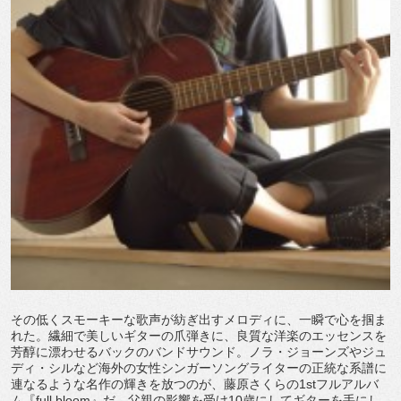
その低くスモーキーな歌声が紡ぎ出すメロディに、一瞬で心を掴ま
れた。繊細で美しいギターの爪弾きに、良質な洋楽のエッセンスを
芳醇に漂わせるバックのバンドサウンド。ノラ・ジョーンズやジュ
ディ・シルなど海外の女性シンガーソングライターの正統な系譜に
連なるような名作の輝きを放つのが、藤原さくらの1stフルアルバ
ム『full bloom』だ。父親の影響を受け10歳にしてギターを手にし