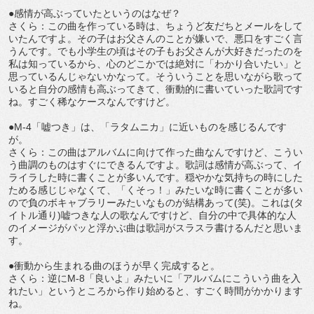
●感情が高ぶっていたというのはなぜ？
さくら：この曲を作っている時は、ちょうど友だちとメールをして
いたんですよ。その子はお父さんのことが嫌いで、悪口をすごく言
うんです。でも小学生の頃はその子もお父さんが大好きだったのを
私は知っているから、心のどこかでは絶対に「わかり合いたい」と
思っているんじゃないかなって。そういうことを思いながら歌って
いると自分の感情も高ぶってきて、衝動的に書いていった歌詞です
ね。すごく稀なケースなんですけど。
●M-4「嘘つき」は、「ラタムニカ」に近いものを感じるんです
が。
さくら：この曲はアルバムに向けて作った曲なんですけど、こうい
う曲調のものはすぐにできるんですよ。歌詞は感情が高ぶって、イ
ライラした時に書くことが多いんです。穏やかな気持ちの時にした
ためる感じじゃなくて、「くそっ！」みたいな時に書くことが多い
ので負のボキャブラリーみたいなものが結構あって(笑)。これは(タ
イトル通り)嘘つきな人の歌なんですけど、自分の中で具体的な人
のイメージがパッと浮かぶ曲は歌詞がスラスラ書けるんだと思いま
す。
●衝動から生まれる曲のほうが早く完成すると。
さくら：逆にM-8「良いよ」みたいに「アルバムにこういう曲を入
れたい」というところから作り始めると、すごく時間がかかります
ね。