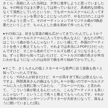
さくら：高校に入った当初は、大学に進学しようと思っていました
ね。その時点ではまだ夢としては持っているけど、具体的な目標も
なくて漠然としていたというか。でもボーカルスクールに入ってす
ぐオーディションを受けることになったので、やるだけのことはや
ってみようと思って。そのオーディションでオリジナル曲が3曲必
要だということで、ちゃんとした曲を初めて作ったんです。
●その頃には、好きな音楽の幅も広がってきていたんでしょうか？
さくら：ボーカルスクールに入ってから色んな人に「あなたの声に
はこういう曲が合うんじゃない？」という感じで、外国のアーティ
ストを色々と教えてもらって。それまでは本当にJ-POPだけだった
んですけど、そこから改めてビートルズも聴くようになりました
ね。ずっと前から知ってはいたけど、ビートルズの曲の良さが本当
にわかるようになったのは自分で曲を作り始めてからでした。
●そこで、さくらさんの低くスモーキーな歌声に合う楽曲も色々と
知っていったんですね。
さくら：YUIさんが好きだけど、キーが高すぎて私には歌えないん
ですよ。阿部真央さんの曲はもう少しキーが低いのでボーカルスク
ールに入った当初に歌ってみたら、「ブルージーだね」と言われ
て。「こういう曲が歌えるんだったら、こんなアーティストも良い
んじゃない？」ということで色々と教えてもらったんです。それか
らは海外の女性シンガーソングライターが大好きになって、漁るよ
うに聴いていました(笑)。