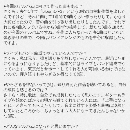
●今回のアルバムに向けて作った曲もある？
さくら：去年1年で『bloom1〜3』という3枚の自主制作盤を出した
んですけど、それに向けて1週間で8曲くらい作ったりして。かなり
大変だったので、昔の曲を引っ張り出したりもしたんです。それぞ
れに各4曲入っている中から3曲ずつ抜粋して、新たな3曲を加えた
のが今回のアルバムですね。今作に入らなかった各1曲はだいたい
弾き語りの曲で、今回はバンドアレンジのものを中心に収録したん
ですよ。
●ライブもバンド編成でやっているんですか？
さくら：私は元々、弾き語りを全然しなかったんです。最近はたま
にやるようになりましたけど、基本的にはライブもバンド編成でや
っています。東京だとサポートしてくれる人が毎回いるわけではな
いので、弾き語りもやらざるを得なくて(笑)。
●やらざるを得ないって(笑)。録り終えた作品を聴いてみると、自分
の成長も感じるのでは？
さくら：特に歌は、自分でも成長したなって思います。ギターもラ
イブを始めたばかりの頃から観てくれている人には、「上手になっ
たね」と言ってもらえたりして。音楽に対する姿勢も最初は漠然と
していたところから、ちょっとずつ大人になってきたんじゃないか
な(笑)。
●どんなアルバムになったと思いますか？