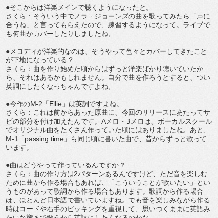
●そこからは洋楽メインで聴くようになったと。
さくら：そういう中でノラ・ジョーンズの曲を歌ってみたら「声に
合うね」と言ってもらえたので、練習するようになって。ライブで
も何曲かカバーしたりしましたね。
●メロディが洋楽的なのは、そうやって色々とカバーしてきたこと
が下地になっている？
さくら：曲を作り始めた頃からはずっと洋楽ばかり聴いていたか
ら、それはあるかもしれません。自分で曲を作ろうとすると、つい
英詞にしたくなっちゃんですよね。
●今作のM-2「Ellie」は英詞ですよね。
さくら：これは前からあった原曲に、今回のリリースにあたってサ
ビの部分を付け加えたんです。Aメロ・Bメロは、ボーカルスクール
でオリジナル曲をたくさん作っていた頃にはありましたね。あと、
M-1「passing time」も同じ頃に書いた曲で、昔からずっと歌って
います。
●曲はどうやって作っているんですか？
さくら：曲の作り方は2パターンあるんですけど、ただ音を楽しむ
ために曲から作る場合もあれば、「こういうことが歌いたい」とい
うものがあって歌詞から作る場合もあります。歌詞から作る場合
は、ほとんど日本語で書いていますね。でも音を楽しみながら作る
時はコードや右手のピッキングを重視して、思いつくままに英語み
たいな響きで歌うから英詞にしたくなるのかな。