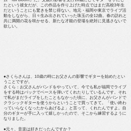
たという彼女だが、この作品を作り上げた時点ではまだ高校3年生
だということにも驚きを禁じ得ない。地元・福岡や東京でライブ活
動をしながら、日々生み出されていった珠玉の全12曲。春の訪れと
共に満開の花を咲かせる、新たな才能の登場を絶対に見逃さないで
欲しい。
●さくらさんは、10歳の時にお父さんの影響でギターを始めたとい
うことですが。
さくら：お父さんがバンドをやっていて、今でも私が福岡でライブ
をする時はバックでベースを弾いてくれたりしているんです。それ
で私がまだライブをしたこともなかった頃に、お父さんがバンドで
クラシックギターを使うからということで買ってきて。「使い終わ
っていらなくなったからあげるよ」と言って、くれたんですよ。自
分のギターが手に入って嬉しかったので、そこから練習するように
なりました。
●元々、音楽は好きだったんですか？