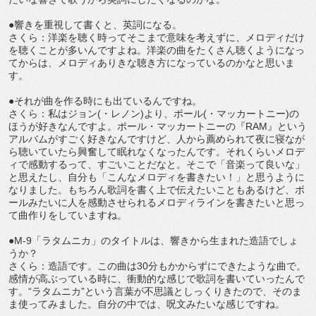
●響きを重視して書くと、英詞になる。
さくら：洋楽を聴く時ってそこまで意味を考えずに、メロディだけ
を聴くことが多いんですよね。洋楽の曲をたくさん聴くようになっ
てからは、メロディありきな聴き方になっているのかなと思いま
す。
●それが曲を作る時にも出ているんですね。
さくら：私はジョン(・レノン)より、ポール(・マッカートニー)の
ほうが好きなんですよ。ポール・マッカートニーの『RAM』という
アルバムがすごく好きなんですけど、人から薦められて夜に寝なが
ら聴いていたら興奮して眠れなくなったんです。それくらいメロデ
ィで感動するって、すごいことだなと。そこで「音楽って良いな」
と思えたし、自分も「こんなメロディを書きたい！」と思うように
なりました。もちろん歌詞を書く上で伝えたいこともあるけど、ポ
ールみたいに人を感動させられるメロディラインを書きたいと思っ
て曲作りをしていますね。
●M-9「ラタムニカ」のタイトルは、響きから生まれた造語でしょ
うか？
さくら：造語です。この曲は30分もかからずにできたような曲で。
感情が高ぶっている時に、衝動的な感じで歌詞を書いていったんで
す。“ラタムニカ”という言葉が不思議としっくりきたので、そのま
ま使ってみました。自分の中では、呪文みたいな感じですね。