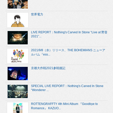
世界電力
LIVE REPORT：Nothing's Carved In Stone “Live at 野音
2021”...
2021/9/8（水）リリース、THE BOHEMIANS ニューア
ルバム『ess...
京都大作戦2021参戦後記
SPECIAL LIVE REPORT：Nothing's Carved In Stone
“Wonderer ...
ROTTENGRAFFTY 4th Mini Album 『Goodbye to
Romance』 KAZUO...