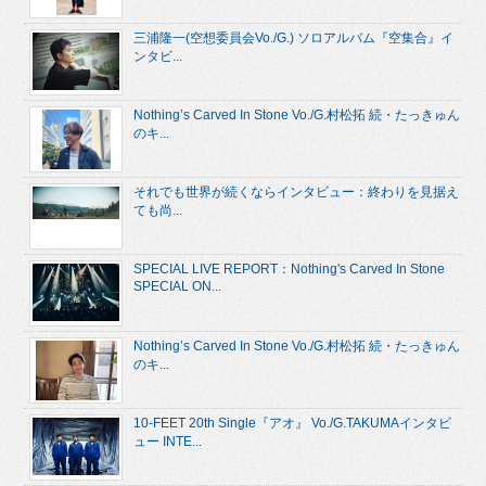
三浦隆一(空想委員会Vo./G.) ソロアルバム『空集合』イ
ンタビ...
Nothing’s Carved In Stone Vo./G.村松拓 続・たっきゅん
のキ...
それでも世界が続くならインタビュー：終わりを見据え
ても尚...
SPECIAL LIVE REPORT：Nothing's Carved In Stone
SPECIAL ON...
Nothing’s Carved In Stone Vo./G.村松拓 続・たっきゅん
のキ...
10-FEET 20th Single『アオ』 Vo./G.TAKUMAインタビ
ュー INTE...