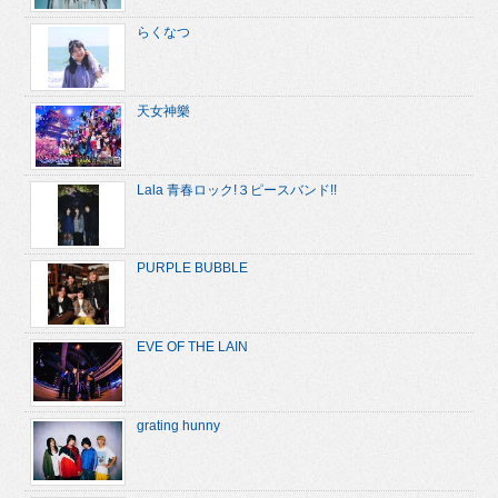
らくなつ
天女神樂
Lala 青春ロック!３ピースバンド!!
PURPLE BUBBLE
EVE OF THE LAIN
grating hunny