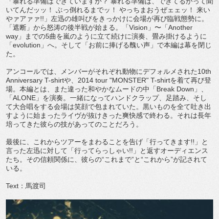
「暴れる準備はできていますか？ 暴れる準備は、できてるかって聞
いてんだッッ！ ぶっ倒れるまでッ！ やっちまおうぜェェッ！ 来い
やァアァァ!!」左迅の雄叫びをきっかけに会場が再び臨戦態勢に。
「遮断」から怒涛の後半戦が始まる。「Vision」〜「Another
way」までの5曲を嵐のように立て続けに演奏、畳み掛けるように
「evolution」へ。そして「お前に捧げる醜い声」で本編は幕を閉じ
た。
アンコールでは、メンバーがそれぞれ動物にデフォルメされた10th
Anniversary T-shirtや、2014 tour "MONSTER" T-shirtを着て再び登
場。本編とは、また違った和やかなムードの中「Break Down」、
「ALONE」を演奏。一緒になってハンドクラップ、足踏み、そし
て大合唱をする会場は笑顔で包まれていた。黒いものを全て吐き出
すように始まったライヴが抜けきった爽快感で終わる。それは長年
培ってきた彼らの技があってのことだろう。
最後に、これからツアーをまわることを告げ「行ってきます!!」と
言った左迅に対して「行ってらっしゃい!!」と返すオーディエンス
たち。その信頼関係に、彼らの“これまで”と“これから”が記されて
いる。
Text：馬渡司