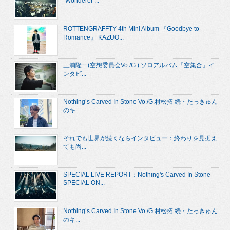
“Wonderer ...
ROTTENGRAFFTY 4th Mini Album 『Goodbye to
Romance』 KAZUO...
三浦隆一(空想委員会Vo./G.) ソロアルバム『空集合』イ
ンタビ...
Nothing’s Carved In Stone Vo./G.村松拓 続・たっきゅん
のキ...
それでも世界が続くならインタビュー：終わりを見据え
ても尚...
SPECIAL LIVE REPORT：Nothing's Carved In Stone
SPECIAL ON...
Nothing’s Carved In Stone Vo./G.村松拓 続・たっきゅん
のキ...