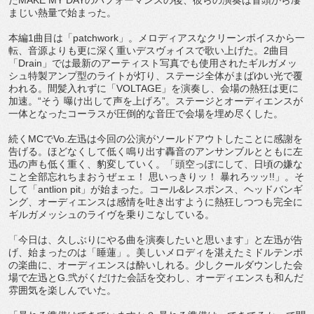
たMAKE MY DAYのパフォーマンスの後、彼らの演奏は冒頭から凄
まじい熱量で始まった。
本編1曲目は「patchwork」。メロディアスなクリーンボイスから一
転、音源よりも更に深く重いデスヴォイスで歌い上げた。2曲目
「Drain」では最新のアーティスト写真でも使用されたギルガメッ
シュ特製アンプ型のライトが灯り、ステージ全体がまばゆい光で覆
われる。間髪入れずに「VOLTAGE」を演奏し、会場の熱狂は更に
加速。“そう 曝け出して声を上げろ”。ステージとオーディエンスが
一体となったコーラスが圧倒的な音圧で会場を埋め尽くした。
続くMCでVo.左迅は今回の公演がソールドアウトしたことに感謝を
告げる。ほどなくして低く鳴り出す轟音のアンサンブルとともに左
迅の声も低く重く、豹変していく。「頭空っぽにして、日頃の嫌な
こと全部忘れちまおうぜェェ！ 思いっきりッ！ 暴れろッッ!!」。そ
して「antlion pit」が始まった。コール&レスポンス、ヘッドバンギ
ング、オーディエンスは感情を吐き出すように熱狂しつつも完全に
ギルガメッシュのライヴを乗りこなしている。
「今日は、久しぶりにやる曲を演奏したいと思います」と左迅が告
げ、始まったのは「睡蓮」。美しいメロディを湛えたミドルテンポ
の楽曲に、オーディエンスは酔いしれる。少しクールダウンした会
場で左迅とG.弐がくだけた会話を交わし、オーディエンスも和んだ
雰囲気を楽しんでいた。