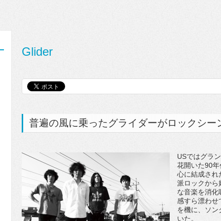
Glider
普遍の風に乗ったグライダーがロックシー
USではグラ
花開いた90
心に結成された
派ロックから
な音楽を消化
感すら漂わせてい
を機に、ソン
いた。