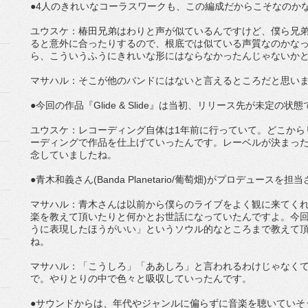
●4人のきれいなコーラスワークも、この編成だからこそなのか
ユウスケ：椿田兄弟はわりと声が似ているんですけど、僕ら兄弟
ると意外に合ったりするので、根底では似ている声質なのかなっ
ら、こういうふうにきれいな形にはならなかったんじゃないか
マサハル：そこが他のバンドにはないと言えるところだと思い
●今回の作品『Glide & Slide』は当初、リリース先が未定の
ユウスケ：レコーディング自体は1年前に行っていて。どこから
ーディングで作品を仕上げていったんです。レーベルが決まっ
念していましたね。
●青木和義さん(Banda Planetario/葡萄畑)がプロデュース
マサハル：青木さんは以前から僕らのライブをよく観に来てく
楽を教えて頂いたりと何かとお世話になっていたんですよ。今
うに表現したほうがいい」というソウル的なところまで教えて
ね。
マサハル：「こうしろ」「ああしろ」と言われるわけじゃなく
で。やりとりの中で色々と吸収していったんです。
●サウンドからは、年代やジャンルに偏らずに音楽を聴いていそ