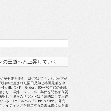
ンの王道へと上昇していく
ンジが全盛を迎え、UKではブリットポップが
年代前半に生まれた栗田兄弟と椿田兄弟を中
4人組バンド、Glider。60〜70年代の正統
始まり、洋邦・ジャンル・年代を問わず良質
吸収した彼らのサウンドは普遍的にして王道
る。1stアルバム『Glide & Slide』発売
グライティングを担当する栗田兄弟に話を訊