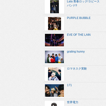
Lala 青春ロック!３ピース
バンド!!
PURPLE BUBBLE
EVE OF THE LAIN
grating hunny
ロマネスク実験
171
世界電力