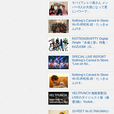
ヤバイTシャツ屋さん メン
バー3人が大使になって更
にパワーア...
Nothing’s Carved In Stone
Vo./G.村松拓 続・たっきゅ
んのキ...
ROTTENGRAFFTY Digital
Single『永遠と影』特集：
KAZUOMI（G....
SPECIAL LIVE REPORT
Nothing’s Carved In Stone
“Live on No...
Nothing’s Carved In Stone
Vo./G.村松拓 続・たっきゅ
んのキ...
VELTPUNCH 無観客配信
LIVEのダイジェスト版（厳
選3曲）Youtub...
10-FEET Vo./G.TAKUMAの