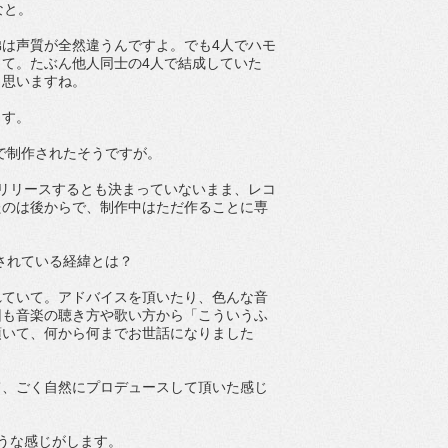
なと。
は声質が全然違うんですよ。でも4人でハモ
て。たぶん他人同士の4人で結成していた
と思いますね。
ます。
状態で制作されたそうですが。
リリースするとも決まっていないまま、レコ
たのは後からで、制作中はただ作ることに専
を担当されている経緯とは？
れていて。アドバイスを頂いたり、色んな音
回も音楽の聴き方や歌い方から「こういうふ
頂いて、何から何までお世話になりました
て、ごく自然にプロデュースして頂いた感じ
うな感じがします。