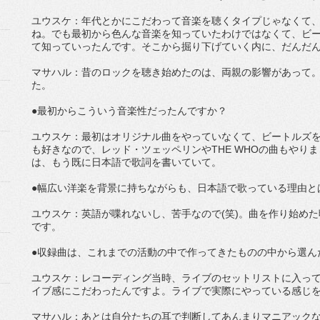
ユウスケ：年代とかにこだわって音楽を聴くタイプじゃなくて
ね。でも最初から色んな音楽を知っていたわけではなくて、ビー
て知っていったんです。そこから掘り下げていく内に、だんだ
マサハル：昔のロックを聴き始めたのは、両親の影響があって
た。
●最初からこういう音楽性だったんですか？
ユウスケ：最初はオリジナル曲をやっていなくて、ビートルズ
も好きなので、レッド・ツェッペリンやTHE WHOの曲もやり
は、もう既に日本語で歌詞を書いていて。
●幅広い洋楽を背景に持ちながらも、日本語で歌っている理由と
ユウスケ：英語が喋れないし、苦手なので(笑)。曲を作り始め
です。
●収録曲は、これまでの活動の中で作ってきたものの中から選ん
ユウスケ：レコーディング当時、ライブのセットリストに入っ
イブ感にこだわったんですよ。ライブで実際にやっている感じ
マサハル：あとは自分たちの耳で判断してあんまりマニアックな