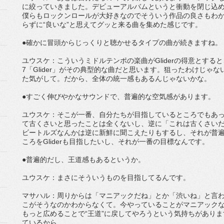
に絞っていきました。デビューアルバムというと衝動を閉じ込
僕らもロックンロールが大好きなのでそういう作品の良さもわ
らずに“良いな”と思えてグッと来る曲を集めた感じです。
●確かに冒頭からじっくりと聴かせるタイプの曲が続きますね。
ユウスケ：こういうミドルテンポの楽曲がGliderの得意とする
7「Glider」がその典型的な曲だと思います。狙ったわけじゃ
た気がして。だから、全体の統一感もあるんじゃないかな。
●すごく伸びやかなサウンドで、普遍的な空気感があります。
ユウスケ：そこが一番、自分たちが目指しているところでもあ
て古くさいと思ったことは全くないし、逆に「これは古くさい
ビートルズなんかは逆に新鮮に聞こえたりもするし、それが普
ころをGliderも目指したいし、それが一番の目標なんです。
●普遍的だし、王道感もあるというか。
ユウスケ：まさにそういうものを目指してるんです。
マサハル：周りからは「マニアックだね」とか「渋いね」と言
こがそうなのかわからなくて。今やっていることがマニアック
もっと広めることで“王道”に戻してやろうという気持ちがありま
ているから。