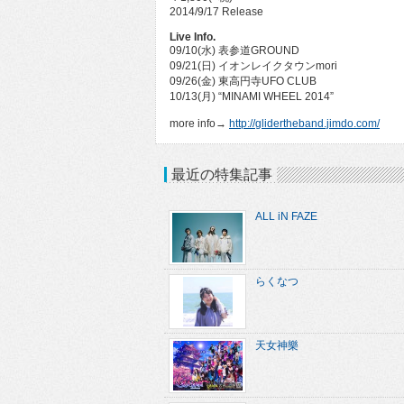
2014/9/17 Release
Live Info.
09/10(水) 表参道GROUND
09/21(日) イオンレイクタウンmori
09/26(金) 東高円寺UFO CLUB
10/13(月) “MINAMI WHEEL 2014”
more info→
http://glidertheband.jimdo.com/
最近の特集記事
ALL iN FAZE
らくなつ
天女神樂