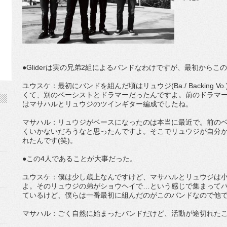
●Gliderは実の兄弟2組によるバンドなわけですが、最初からこ
ユウスケ：最初にバンドを組んだ頃はリュウジ(Ba./ Backing Vo.)と
くて、別のベーシストとドラマーだったんですよ。前のドラマー
はマサハルとリュウジのツインギター編成でしたね。
マサハル：リュウジがベースになったのは本当に最近で。前の
くいかないだろうなと思ったんですよ。そこでリュウジが自分
れたんです(笑)。
●この4人であることが大事だった。
ユウスケ：僕は少し歳上なんですけど、マサハルとリュウジは
よ。そのリュウジの弟がショウヘイで…という感じで集まって
ているけど、僕らは一番最初に組んだのがこのバンドなので他
マサハル：ごく自然に始まったバンドだけど、活動が途切れた