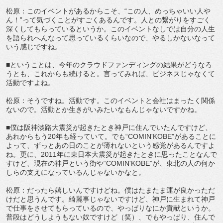
松原：このイベントがあるからこそ、“この人、めっちゃいい人や
ん！”って気づくことがすごくあるんです。人との繋がりをすごく
深くしてもらっているというか。このイベントなしでは自分の人生
を語られへんなって思っているくらいなので、やるしかないなって
いう感じですね。
■ということは、今年のクラウドファンディングの結果がどうなろ
うとも、これからも続けると。言ってみれば、ビジネスじゃなくて
活動ですよね。
松原：そうですね。活動です。このイベントと会社はまったく関係
ないので。活動とか生きがいみたいなもんじゃないですかね。
■僕は阪神淡路大震災が起きたとき神戸に住んでいたんですけど、
あれからもう20年も経っていて。でも“COMIN'KOBE”があることに
よって、ずっとあの日のことが薄れないという感覚があるんですよ
ね。更に、2011年に東日本大震災が起きたときに思ったことなんで
すけど、現在の神戸という街や“COMIN'KOBE”が、東北の人の何か
しらの支えになっているんじゃないかなと。
松原：だったら嬉しいんですけどね。僕はたまたま運が良かっただ
けだと思うんです。綺麗事じゃないですけど、神戸に生まれて神戸
で仕事をさせてもらっているので、やっぱりなにか貢献というか。
普段はどうしようもない奴ですけど（笑）、でもやっぱり、住んで