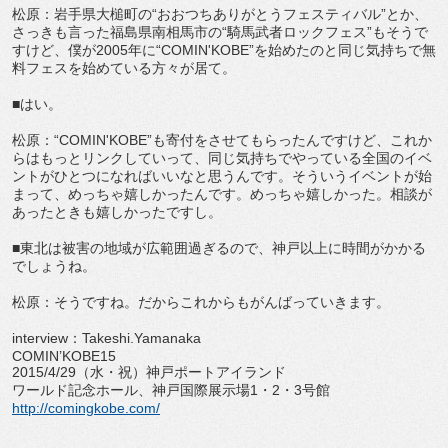
松原：岩手県大槌町の“おおつちありがとうフェスティバル”とか、
さっきも言った福島県南相馬市の“騎馬武者ロックフェス”もそうで
すけど、僕が2005年に“COMIN'KOBE”を始めたのと同じ気持ちで無
料フェスを始めている方々が居て。
■はい。
松原：“COMIN'KOBE”も寄付をさせてもらったんですけど、これか
らはもっとリンクしていって、同じ気持ちでやっている全国のイベ
ントがひとつになればいいなと思うんです。そういうイベントが始
まって、めっちゃ嬉しかったんです。めっちゃ嬉しかった。相談が
あったときも嬉しかったですし。
■東北は被害の地域が広範囲過ぎるので、神戸以上に時間がかかる
でしょうね。
松原：そうですね。だからこれからもがんばっていきます。
interview：Takeshi.Yamanaka
COMIN’KOBE15
2015/4/29（水・祝）神戸ポートアイランド
ワールド記念ホール、神戸国際展示場1・2・3号館
http://comingkobe.com/