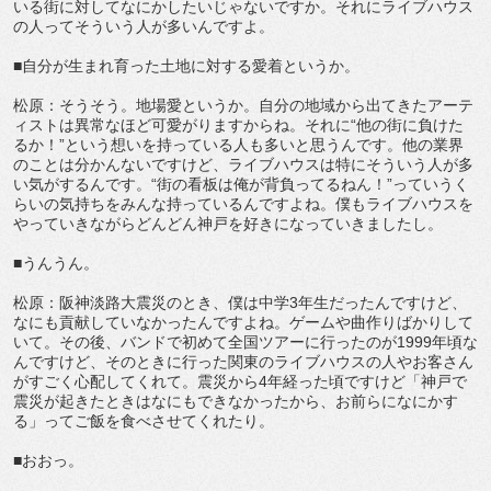
いる街に対してなにかしたいじゃないですか。それにライブハウス
の人ってそういう人が多いんですよ。
■自分が生まれ育った土地に対する愛着というか。
松原：そうそう。地場愛というか。自分の地域から出てきたアーテ
ィストは異常なほど可愛がりますからね。それに“他の街に負けた
るか！”という想いを持っている人も多いと思うんです。他の業界
のことは分かんないですけど、ライブハウスは特にそういう人が多
い気がするんです。“街の看板は俺が背負ってるねん！”っていうく
らいの気持ちをみんな持っているんですよね。僕もライブハウスを
やっていきながらどんどん神戸を好きになっていきましたし。
■うんうん。
松原：阪神淡路大震災のとき、僕は中学3年生だったんですけど、
なにも貢献していなかったんですよね。ゲームや曲作りばかりして
いて。その後、バンドで初めて全国ツアーに行ったのが1999年頃な
んですけど、そのときに行った関東のライブハウスの人やお客さん
がすごく心配してくれて。震災から4年経った頃ですけど「神戸で
震災が起きたときはなにもできなかったから、お前らになにかす
る」ってご飯を食べさせてくれたり。
■おおっ。