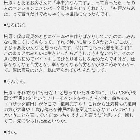
松原：とあるお客さんに「車中泊なんですよ」って言ったら、その
人のマンションにメンバー全員泊まらせてくれたり。「神戸から来
た」って言うだけでめちゃくちゃ世話になったんです。
■なるほど。
松原：僕は震災のときにゲームや曲作りばかりしていたのに、みん
なに優しくしてもらって。それで神戸に帰ってきたときに“このま
まじゃああかんな”と思ったんです。助けてもらった恩を返さずに
このままアホみたいに生きとったらどうしようもないわと。そのと
きに僕も初めてバイトをしてひとり暮らしを始めたんですけど、仕
事がなくなる苦労とか、家がなくなる苦労とかが身に沁みてわかっ
て。僕は震災のとき、親に守られていたんだなって。
■うんうん。
松原：それで“なにかせな！”と思っていた2003年に、ガガガSPが長
田で“弱男の夕”というフリーイベントをやったんです。前ちゃん
（コザック前田）がそこで「復興完了や！ これからは気持ちの復興
の方が大事や！ 次は俺らが神戸の街を変えていかなアカンのや！」
ということを言っていて“めっちゃええこと言うな”と思って。悔し
くて。先にやられた感というか。
■はい。