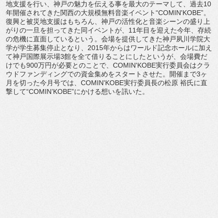
地支援を行い、神戸の魅力を伝える事を最大のテーマして、過去10
年開催されてきた関西の大規模無料音楽イベント“COMIN'KOBE”。
復興と被災地支援はもちろん、神戸の活性化と音楽シーンの盛り上
がりの一旦を担ってきた同イベントが、11年目を迎えた今年、存続
の危機に直面しているという。会場を提供してきた神戸夙川学院大
学が学生募集停止となり、2015年からはワールド記念ホールに加え
て神戸国際展示場3館を全て借りることにしたというが、会場費だ
けでも900万円が必要とのことで、COMIN'KOBE実行委員会はクラ
ウドファンディングでの資金集めをスタートさせた。開催まで3ヶ
月を切った今月号では、COMIN'KOBE実行委員長の松原 裕氏に直
撃して“COMIN’KOBE”にかける想いを訊いた。