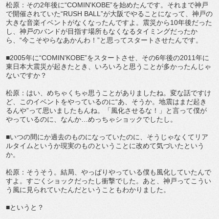
松原：その2年後に“COMIN'KOBE”を始めたんです。それまで神戸
で開催されていた“RUSH BALL”が大阪でやることになって、神戸の
大きな音楽イベントがなくなったんですよ。震災から10年後だった
し、神戸のバンドが目指す場所もなくなるタイミングだったか
ら、“今こそやらなあかんわ！”と思ってスタートさせたんです。
■2005年に“COMIN'KOBE”をスタートさせ、その6年後の2011年に
東日本大震災が起きたとき、いろいろと思うことが多かったんじゃ
ないですか？
松原：はい、めちゃくちゃ思うことがありましたね。変な話ですけ
ど、このイベントをやっているのに“あ、そうか。地震はまだ起き
るんや”って思いましたもんね。「風化させるな！」と言って僕が
やっているのに、なんか…めっちゃショックでしたし。
■いつの間にか過去のものになっていたのに、そうじゃなくてリア
ルタイムというか現実のものということに改めて気づいたという
か。
松原：そうそう。結局、やっぱりやっている僕も風化していたんで
すよ。すごくショックだったし衝撃でした。あと、神戸ってこうい
う風に見られていたんだということもわかりました。
■というと？