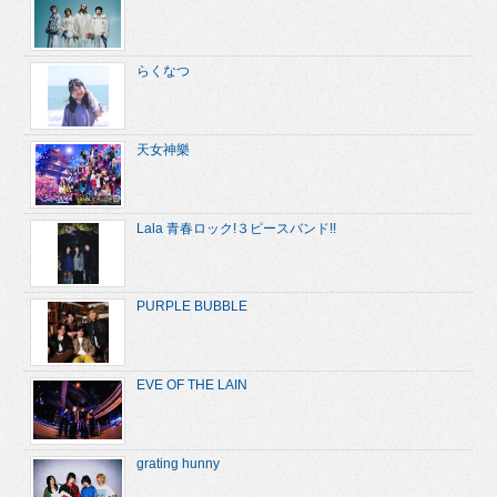
らくなつ
天女神樂
Lala 青春ロック!３ピースバンド!!
PURPLE BUBBLE
EVE OF THE LAIN
grating hunny