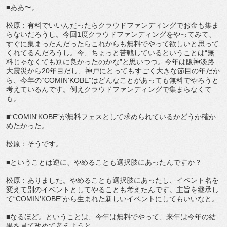
■ああ〜。
松原：有料でいいんだったらクラウドファンディングでお金も集ま
らないだろうし。今回1度クラウドファンディングをやってみて、
すぐに集まったんだったらこれからも無料でやって欲しいと思って
くれてるんだろうし。今、ちょっと苦戦しているということは“無
料じゃなくても別に良かったのかな”と思いつつ。今年は阪神淡路
大震災から20年目だし、神戸にとってもすごく大きな節目の年だか
ら、今年の“COMIN'KOBE”はどんなことがあっても無料でやろうと
考えているんです。例えクラウドファンディングで集まらなくて
も。
■“COMIN'KOBE”が無料フェスとして求められているかどうか確か
めたかった。
松原：そうです。
■ということは逆に、やめることも選択肢にあったんですか？
松原：ありました。やめることも選択肢にあったし、イベント名を
変えて別のイベントとしてやることも考えたんです。主旨を継承し
て“COMIN'KOBE”から生まれた新しいイベントにしてもいいなと。
■なるほど。ということは、今年は無料でやって、来年は今年の結
果を見て改めて考えようと。