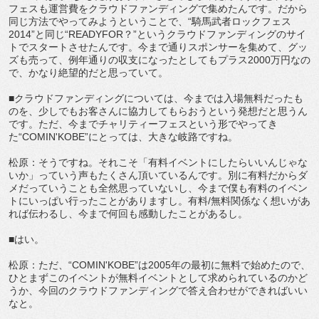
フェスも運営費をクラウドファンディングで集めたんです。だから
同じ方法でやってみようということで、“騎馬武者ロックフェス
2014”と同じ“READYFOR？”というクラウドファンディングのサイ
トでスタートさせたんです。今まで通りスポンサーを集めて、グッ
ズも売って、例年通りの収支になったとしてもプラス2000万円なの
で、かなり絶望的だと思っていて。
■クラウドファンディングについては、今までは入場無料だったも
のを、少しでもお客さんに協力してもらおうという発想だと思うん
です。ただ、今までチャリティーフェスという形でやってき
た“COMIN'KOBE”にとっては、大きな岐路ですね。
松原：そうですね。それこそ「有料イベントにしたらいいんじゃな
いか」っていう声もたくさん頂いているんです。別に有料だからダ
メだっていうことも全然思っていないし、今まで僕も有料のイベン
トにいっぱい行ったことがありますし。有料/無料関係なく想いがあ
れば伝わるし、今まで何回も感動したことがあるし。
■はい。
松原：ただ、“COMIN'KOBE”は2005年の最初に無料で始めたので、
ひとまずこのイベントが無料イベントとして求められているのかど
うか、今回のクラウドファンディングで答え合わせができればいい
なと。