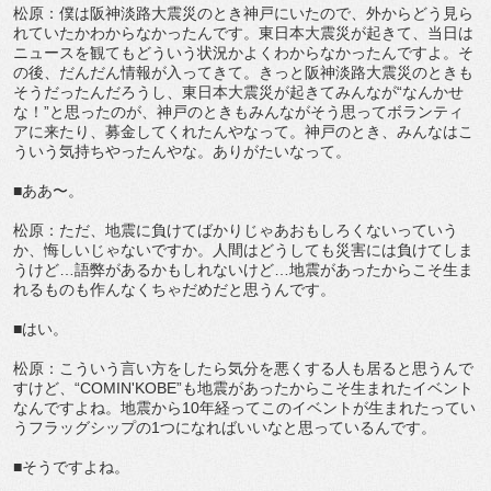
松原：僕は阪神淡路大震災のとき神戸にいたので、外からどう見ら
れていたかわからなかったんです。東日本大震災が起きて、当日は
ニュースを観てもどういう状況かよくわからなかったんですよ。そ
の後、だんだん情報が入ってきて。きっと阪神淡路大震災のときも
そうだったんだろうし、東日本大震災が起きてみんなが“なんかせ
な！”と思ったのが、神戸のときもみんながそう思ってボランティ
アに来たり、募金してくれたんやなって。神戸のとき、みんなはこ
ういう気持ちやったんやな。ありがたいなって。
■ああ〜。
松原：ただ、地震に負けてばかりじゃあおもしろくないっていう
か、悔しいじゃないですか。人間はどうしても災害には負けてしま
うけど…語弊があるかもしれないけど…地震があったからこそ生ま
れるものも作んなくちゃだめだと思うんです。
■はい。
松原：こういう言い方をしたら気分を悪くする人も居ると思うんで
すけど、“COMIN'KOBE”も地震があったからこそ生まれたイベント
なんですよね。地震から10年経ってこのイベントが生まれたってい
うフラッグシップの1つになればいいなと思っているんです。
■そうですよね。