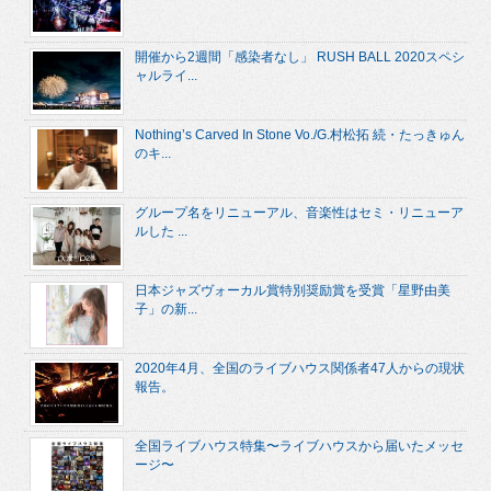
開催から2週間「感染者なし」 RUSH BALL 2020スペシ
ャルライ...
Nothing’s Carved In Stone Vo./G.村松拓 続・たっきゅん
のキ...
グループ名をリニューアル、音楽性はセミ・リニューア
ルした ...
日本ジャズヴォーカル賞特別奨励賞を受賞「星野由美
子」の新...
2020年4月、全国のライブハウス関係者47人からの現状
報告。
全国ライブハウス特集〜ライブハウスから届いたメッセ
ージ〜