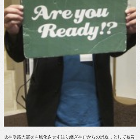
阪神淡路大震災を風化させず語り継ぎ神戸からの恩返しとして被災