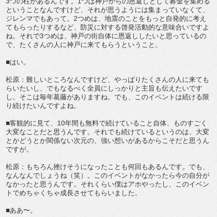
3つの柱があるんです。1つは神戸からの恩返しとして募金を集める
ということなんですけど、それが思うようには集まっていなくて、
ジレンマでもあって。2つめは、地震のことをもっと自発的に考え
てもらったりするなど、防災に対する啓発活動的な意味合いですよ
ね。それで3つめは、神戸の街自体に恩返ししたいと思っているの
で、たくさんの人に神戸に来てもらうということ。
■はい。
松原：難しいところなんですけど、やっぱりたくさんの人に来ても
らいたいし、でもなるべく全員にしっかりと主旨も伝えたいです
し。そこは毎年葛藤がありますね。でも、このイベントは続ける限
り続けたいんですよね。
■客観的に見て、10年間も無料で続けていること自体、ものすごく
大変なことだと思うんです。それでも続けているというのは、大変
とかどうとか関係ない次元の、強い想いがあるからこそだと思うん
ですが。
松原：もちろん挫けそうになったことも何回もあるんです。でも、
なんなんでしょうね（笑）。このイベントがなかったら今の自分が
なかったと思うんです。それくらい僕はアホやったし、このイベン
トでめちゃくちゃ成長させてもらいました。
■ああ〜。