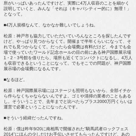
所がいっぱいあったんですけど、実際に4万人収容のことを細かく
説明していくと、みんな「それは（キャパシティー的に）無理！」
となって。
■4万人規模なんて、なかなか難しいでしょうね。
松原：神戸市も協力していただいていろんなところを探したんです
けど、やっぱり見つからなくて。開催まで半年くらいになって、そ
れでも見つからなくて。だったら会場費は有料だけど、今までも会
場で使っていたワールド記念ホールの目の前にある神戸国際展示場
1・2・3号館を借りたら、場所も近くてコンパクトになるし、4万人
も収容できるということになって。でもそこでの問題が、神戸国際
展示場の会場費になるんです。
■なるほど。
松原：神戸国際展示場にはステージも照明もないから、全部イチか
ら作らなくちゃならないんですよ。ゴミや清掃の業者のこともある
し。そういうことで、去年までと比べたらプラス2000万円くらいは
運営で必要ということになったんです。
■そういう経緯だったんですね。
松原：僕は昨年9/20に南相馬で開催された“騎馬武者ロックフェス
2014”にほんの少しだけお手伝いさせてもらったんですけど、あの