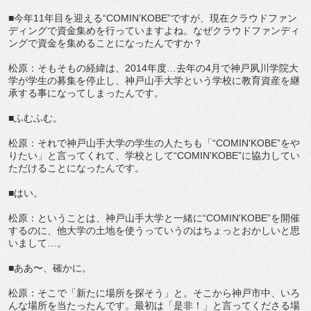
■今年11年目を迎える“COMIN’KOBE”ですが、現在クラウドファン
ディングで資金集めを行っていますよね。なぜクラウドファンディ
ングで資金を集めることになったんですか？
松原：そもそもの経緯は、2014年度…去年の4月で神戸夙川学院大
学が学生の募集を停止し、神戸山手大学という学校に教育資産を継
承する事になってしまったんです。
■ふむふむ。
松原：それで神戸山手大学の学生の人たちも「“COMIN'KOBE”をや
りたい」と言ってくれて、学校として“COMIN'KOBE”に協力してい
ただけることになったんです。
■はい。
松原：ということは、神戸山手大学と一緒に“COMIN'KOBE”を開催
するのに、他大学の土地を使うっていうのはちょっとおかしいと思
いまして…。
■ああ〜、確かに。
松原：そこで「新たに場所を探そう」と。そこから神戸市中、いろ
んな場所を当たったんです。最初は「是非！」と言ってくださる場