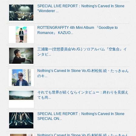
SPECIAL LIVE REPORT：Nothing's Carved In Stone
“Wonderer ...
ROTTENGRAFFTY 4th Mini Album 『Goodbye to
Romance』 KAZUO...
三浦隆一(空想委員会Vo./G.) ソロアルバム『空集合』イ
ンタビ...
Nothing’s Carved In Stone Vo./G.村松拓 続・たっきゅん
のキ...
それでも世界が続くならインタビュー：終わりを見据え
ても尚...
SPECIAL LIVE REPORT：Nothing's Carved In Stone
SPECIAL ON...
Nothing’s Carved In Stone Vo./G.村松拓 続・たっきゅん