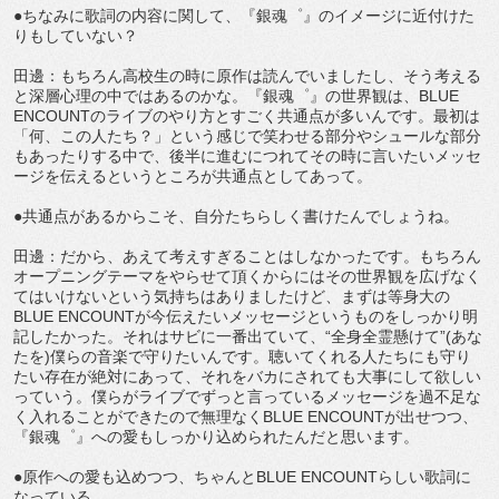
●ちなみに歌詞の内容に関して、『銀魂゜』のイメージに近付けた
りもしていない？
田邊：もちろん高校生の時に原作は読んでいましたし、そう考える
と深層心理の中ではあるのかな。『銀魂゜』の世界観は、BLUE
ENCOUNTのライブのやり方とすごく共通点が多いんです。最初は
「何、この人たち？」という感じで笑わせる部分やシュールな部分
もあったりする中で、後半に進むにつれてその時に言いたいメッセ
ージを伝えるというところが共通点としてあって。
●共通点があるからこそ、自分たちらしく書けたんでしょうね。
田邊：だから、あえて考えすぎることはしなかったです。もちろん
オープニングテーマをやらせて頂くからにはその世界観を広げなく
てはいけないという気持ちはありましたけど、まずは等身大の
BLUE ENCOUNTが今伝えたいメッセージというものをしっかり明
記したかった。それはサビに一番出ていて、“全身全霊懸けて”(あな
たを)僕らの音楽で守りたいんです。聴いてくれる人たちにも守り
たい存在が絶対にあって、それをバカにされても大事にして欲しい
っていう。僕らがライブでずっと言っているメッセージを過不足な
く入れることができたので無理なくBLUE ENCOUNTが出せつつ、
『銀魂゜』への愛もしっかり込められたんだと思います。
●原作への愛も込めつつ、ちゃんとBLUE ENCOUNTらしい歌詞に
なっている。