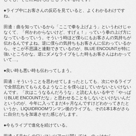
●ライブ中にお客さんの反応を見ていると、よくわかるわけです
ね。
田邊：曲を知っているから「ここで拳を上げよう」というわけじゃ
なくて、「何かわからないけど、すげぇ！」っていう拳の上げ方に
なっているっていう。そういう時ほど僕らにもお客さんの気持ちが
伝わるんですよね。逆に僕らの気持ちもお客さんに伝わっているか
ら。そこが不思議と連動できているのが、BLUE ENCOUNTが特に
強いところかな。逆にダメなライブをした時もお客さんはわかって
いて…。
●良い時も悪い時も伝わってしまう。
田邊：そういうことを思わせてしまったとしても、次にやるライブ
で全部忘れてもらえるようなことを僕らはしていかないといけない
んです。「次はこうなるんだろうな」と読む人もいる中で「やっぱ
りBLUE ENCOUNTだな」と思わせることをしないといけないんだ
というのが、今年に入ってまだ4ヶ月なんですけどわかってきたと
いうか。LIQUIDROOMワンマン後のライブも、その1本1本がさら
に自分たちを加速させた感じがします。
●今もライブで進化を続けている。
田邊：5月からのワンマンツアーに関しては、のっけから