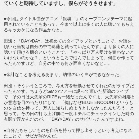
ていくと期待していますし、僕らがそうさせます」
●今回はタイトル曲がアニメ『銀魂゜』のオープニングテーマに起
用されていることもあって、今まで以上に多くの人に聴いてもらえ
るキッカケになる作品かなと。
田邊：「DAY×DAY」は初めてのタイアップということで、お話を
頂いた当初は自分の中で葛藤と戦っていたんです。より多くの人に
聴いて頂ける機会ということで、「やっぱり万人受けを狙わないと
いけないのかな？」というところで悩んでしまって。何曲か作って
みたんですけど、自分の中でも何か面白くないなと…。
●余計なことを考えるあまり、納得のいく曲ができなかった。
田邊：そういうところで、考え方を転換させてくれたのがライブだ
ったんです。ちょうどSiMのツアーに誘って頂いた新潟のライブ
で、その日は大先輩のRIZEも一緒だったんですよ。大先輩の雄姿と
か意志を目の当たりにして、「俺はなぜBLUE ENCOUNTというも
のを自信を持って、万人に知らしめようとしなかったんだろう」と
思って。その日の打ち上げ前に一度ホテルにチェックインした時の
玄関で浮かんだのが、「DAY×DAY」のサビだったんですよね。
●自分たちらしいものを自信を持って押し出そうという考えになれ
たことで、サビが浮かんだ。