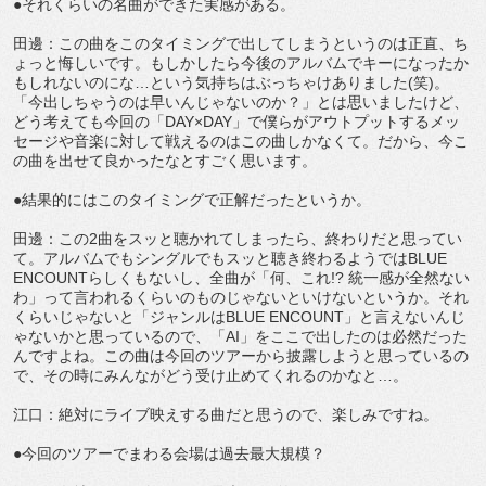
●それくらいの名曲ができた実感がある。
田邊：この曲をこのタイミングで出してしまうというのは正直、ち
ょっと悔しいです。もしかしたら今後のアルバムでキーになったか
もしれないのにな…という気持ちはぶっちゃけありました(笑)。
「今出しちゃうのは早いんじゃないのか？」とは思いましたけど、
どう考えても今回の「DAY×DAY」で僕らがアウトプットするメッ
セージや音楽に対して戦えるのはこの曲しかなくて。だから、今こ
の曲を出せて良かったなとすごく思います。
●結果的にはこのタイミングで正解だったというか。
田邊：この2曲をスッと聴かれてしまったら、終わりだと思ってい
て。アルバムでもシングルでもスッと聴き終わるようではBLUE
ENCOUNTらしくもないし、全曲が「何、これ!? 統一感が全然ない
わ」って言われるくらいのものじゃないといけないというか。それ
くらいじゃないと「ジャンルはBLUE ENCOUNT」と言えないんじ
ゃないかと思っているので、「AI」をここで出したのは必然だった
んですよね。この曲は今回のツアーから披露しようと思っているの
で、その時にみんながどう受け止めてくれるのかなと…。
江口：絶対にライブ映えする曲だと思うので、楽しみですね。
●今回のツアーでまわる会場は過去最大規模？