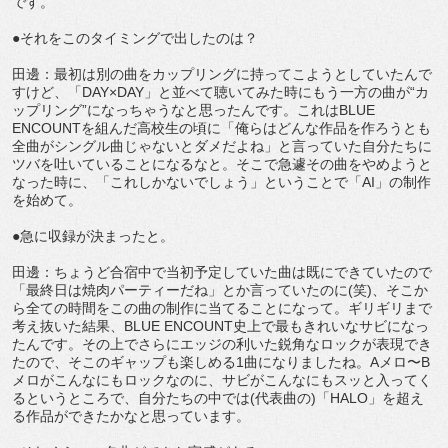
です。
●それをこのタイミングで出したのは？
田邊：最初は別の曲をカップリングに持ってこようとしていたんで
すけど、「DAY×DAY」と並べて聴いてみた時にもう一方の曲が“カ
ップリング”になっちゃうなと思ったんです。これはBLUE
ENCOUNTを組んだ高校生の頃に「俺らはどんな作品を作ろうとも
全曲がシングル曲じゃないとダメだよね」と言っていた自分たちに
ツバを吐いていることになるなと。そこで急遽その曲をやめようと
なった時に、「これしかないでしょう」ということで「AI」の制作
を始めて。
●急に収録が決まったと。
田邊：ちょうど合宿中で当初予定していた曲は既にできていたので
「最終日は焼肉パーティーだね」とか言っていたのに(笑)、そこか
ら全ての時間をこの曲の制作に当てることになって。ギリギリまで
考え抜いた結果、BLUE ENCOUNT史上で最もきれいなサビになっ
たんです。その上でさらにエッジの利いた鋭角なロックが表現でき
たので、そこのギャップも楽しめる1曲になりましたね。Aメロ〜B
メロがこんなにもロックなのに、サビがこんなにもスッと入ってく
るというところで、自分たちの中では(代表曲の)「HALO」を超え
る作品ができたかなと思っています。