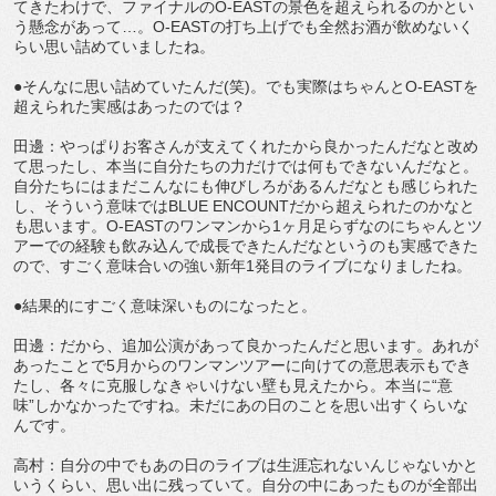
てきたわけで、ファイナルのO-EASTの景色を超えられるのかとい
う懸念があって…。O-EASTの打ち上げでも全然お酒が飲めないく
らい思い詰めていましたね。
●そんなに思い詰めていたんだ(笑)。でも実際はちゃんとO-EASTを
超えられた実感はあったのでは？
田邊：やっぱりお客さんが支えてくれたから良かったんだなと改め
て思ったし、本当に自分たちの力だけでは何もできないんだなと。
自分たちにはまだこんなにも伸びしろがあるんだなとも感じられた
し、そういう意味ではBLUE ENCOUNTだから超えられたのかなと
も思います。O-EASTのワンマンから1ヶ月足らずなのにちゃんとツ
アーでの経験も飲み込んで成長できたんだなというのも実感できた
ので、すごく意味合いの強い新年1発目のライブになりましたね。
●結果的にすごく意味深いものになったと。
田邊：だから、追加公演があって良かったんだと思います。あれが
あったことで5月からのワンマンツアーに向けての意思表示もでき
たし、各々に克服しなきゃいけない壁も見えたから。本当に“意
味”しかなかったですね。未だにあの日のことを思い出すくらいな
んです。
高村：自分の中でもあの日のライブは生涯忘れないんじゃないかと
いうくらい、思い出に残っていて。自分の中にあったものが全部出