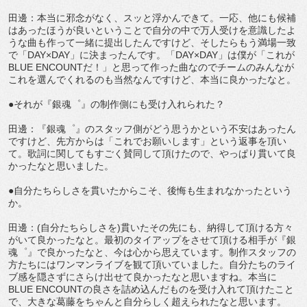
田邊：本当に邪念がなく、スッと浮かんできて。一応、他にも候補
はあったほうが良いということで自分の中で万人受けを意識したよ
うな曲も作って一緒に提出したんですけど、そしたらもう満場一致
で「DAY×DAY」に決まったんです。「DAY×DAY」は僕が「これが
BLUE ENCOUNTだ！」と思って作った曲なのでチームのみんなが
これを選んでくれるのも当然なんですけど、本当に良かったなと。
●それが『銀魂゜』の制作側にも受け入れられた？
田邊：『銀魂゜』のスタッフ側がどう思うかという不安はあったん
ですけど、先方からは「これでお願いします」という返事を頂い
て。歌詞に関してもすごく賛同して頂けたので、やっぱり貫いて良
かったなと思いました。
●自分たちらしさを貫いたからこそ、後悔も生まれなかったという
か。
田邊：(自分たちらしさを)貫いたその先にも、納得して頂ける方々
がいて良かったなと。最初のタイアップをさせて頂ける相手が『銀
魂゜』で良かったなと、今は心から思えています。制作スタッフの
方たちにはワンマンライブを観て頂いていました。自分たちのライ
ブ感を隠さずにさらけ出せて良かったなと思いますね。本当に
BLUE ENCOUNTの良さを詰め込んだものを受け入れて頂けたこと
で、大きな葛藤をちゃんと自分らしく超えられたなと思います。