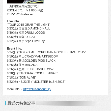
【期間生産限定盤(CD)】
KSCL-2571 ￥1,000(+税)
2015/5/20 Release
Live Info.
“TOUR 2015 GRAB THE LIGHT”
5/23(土) 名古屋DIAMOND HALL
5/30(土) 福岡DRUM LOGOS
6/06(土) 大阪BIGCAT
6/12(金) 東京Zepp DiverCity
Event Info.
5/24(日) “TOKYO METROPOLITAN ROCK FESTIVAL 2015”
6/19(金) 岡山CRAZYMAMA KINGDOM
6/23(火) 新潟GOLDEN PIGS BLACK
6/25(木) 仙台MACANA
6/26(金) 盛岡CLUB CHANGE WAVE
6/28(日) “OTOSATA ROCK FESTIVAL”
7/18(土) “JOIN ALIVE”
8/22(土)・8/23(日) “MONSTER baSH 2015”
more info→
http://blueencount.jp/
最近の特集記事