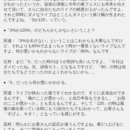
がわかったというか。追加公演後に今年の春フェスにも何本か出さ
せて頂いて、さらに自分たちのライブの精度が上がったんですよ。
それと同時にダメなライブはとことんダメという振り幅が生まれた
んですよね。「0か120」っていう。
●「0%か120%」のどちらかしかないということ？
田邊：「0%を出さない」ということはこれからも大事なんですけ
ど、それよりも80%で止まっちゃう時が一番良くないライブなんで
すよ。何が悪いかもわからないライブが「80%」なんです。
辻村：まだ「0」だった時のほうが気持ち良いんですよ。「今日は
ダメだったね。次、頑張ろう」となるんですけど、「80」の時は自
分たちでもどうだったのかよくわからないから…。
●「0」だったら何が悪いかわかる。
田邊：ライブが終わった後ですぐわかるので、すぐに反省会ができ
るんです。「俺のここが悪かった」と自己申告もできるし、「お前
のここが悪かった」とも言えるんですよ。そして「120」の時は最
後の曲を歌っている時にもう(自分たちでも)わかって。お客さんも
「すげぇ、キタ！」となっている感じがする。
高村：明らかにお客さんの反応が違うんですよね。拳1つ上げるに
しても、そこに気持ちがこもっているんです。