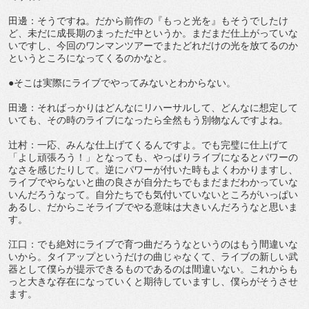
田邊：そうですね。だから前作の『もっと光を』もそうでしたけ
ど、未だに成長期のまっただ中というか。まだまだ仕上がっていな
いですし、今回のワンマンツアーでまたどれだけの光を放てるのか
というところになってくるのかなと。
●そこは実際にライブでやってみないとわからない。
田邊：そればっかりはどんなにリハーサルして、どんなに想定して
いても、その時のライブになったら全然もう別物なんですよね。
辻村：一応、みんな仕上げてくるんですよ。でも完璧に仕上げて
「よし頑張ろう！」となっても、やっぱりライブになるとパワーの
なさを感じたりして。逆にパワーが付いた時もよくわかりますし、
ライブでやらないと曲の良さが自分たちでもまだまだわかっていな
いんだろうなって。自分たちでも気付いていないところがいっぱい
あるし、だからこそライブでやる意味は大きいんだろうなと思いま
す。
江口：でも絶対にライブで育つ曲だろうなというのはもう間違いな
いから。タイアップというだけの曲じゃなくて、ライブの新しい武
器として僕らが提示できるものであるのは間違いない。これからも
っと大きな存在になっていくと期待していますし、僕らがそうさせ
ます。