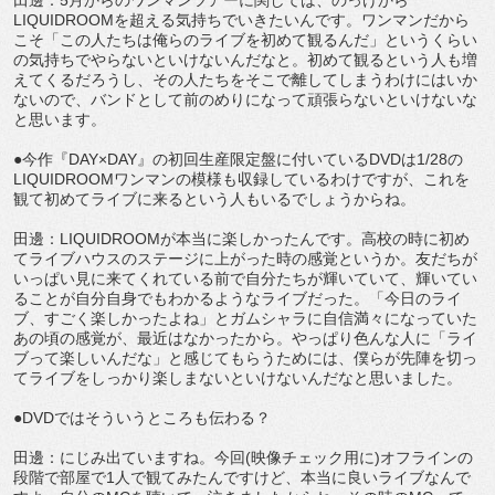
LIQUIDROOMを超える気持ちでいきたいんです。ワンマンだから
こそ「この人たちは俺らのライブを初めて観るんだ」というくらい
の気持ちでやらないといけないんだなと。初めて観るという人も増
えてくるだろうし、その人たちをそこで離してしまうわけにはいか
ないので、バンドとして前のめりになって頑張らないといけないな
と思います。
●今作『DAY×DAY』の初回生産限定盤に付いているDVDは1/28の
LIQUIDROOMワンマンの模様も収録しているわけですが、これを
観て初めてライブに来るという人もいるでしょうからね。
田邊：LIQUIDROOMが本当に楽しかったんです。高校の時に初め
てライブハウスのステージに上がった時の感覚というか。友だちが
いっぱい見に来てくれている前で自分たちが輝いていて、輝いてい
ることが自分自身でもわかるようなライブだった。「今日のライ
ブ、すごく楽しかったよね」とガムシャラに自信満々になっていた
あの頃の感覚が、最近はなかったから。やっぱり色んな人に「ライ
ブって楽しいんだな」と感じてもらうためには、僕らが先陣を切っ
てライブをしっかり楽しまないといけないんだなと思いました。
●DVDではそういうところも伝わる？
田邊：にじみ出ていますね。今回(映像チェック用に)オフラインの
段階で部屋で1人で観てみたんですけど、本当に良いライブなんで