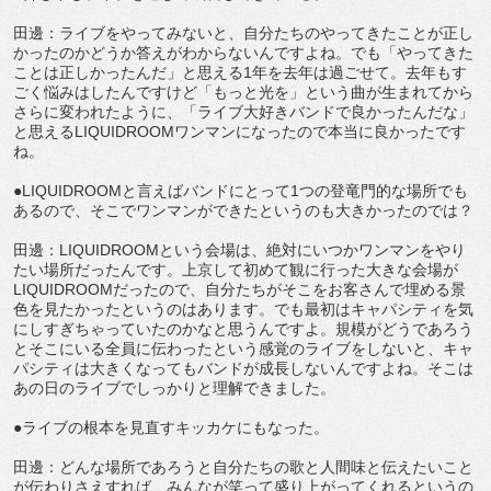
田邊：ライブをやってみないと、自分たちのやってきたことが正し
かったのかどうか答えがわからないんですよね。でも「やってきた
ことは正しかったんだ」と思える1年を去年は過ごせて。去年もす
ごく悩みはしたんですけど「もっと光を」という曲が生まれてから
さらに変われたように、「ライブ大好きバンドで良かったんだな」
と思えるLIQUIDROOMワンマンになったので本当に良かったです
ね。
●LIQUIDROOMと言えばバンドにとって1つの登竜門的な場所でも
あるので、そこでワンマンができたというのも大きかったのでは？
田邊：LIQUIDROOMという会場は、絶対にいつかワンマンをやり
たい場所だったんです。上京して初めて観に行った大きな会場が
LIQUIDROOMだったので、自分たちがそこをお客さんで埋める景
色を見たかったというのはあります。でも最初はキャパシティを気
にしすぎちゃっていたのかなと思うんですよ。規模がどうであろう
とそこにいる全員に伝わったという感覚のライブをしないと、キャ
パシティは大きくなってもバンドが成長しないんですよね。そこは
あの日のライブでしっかりと理解できました。
●ライブの根本を見直すキッカケにもなった。
田邊：どんな場所であろうと自分たちの歌と人間味と伝えたいこと
が伝わりさえすれば、みんなが笑って盛り上がってくれるというの