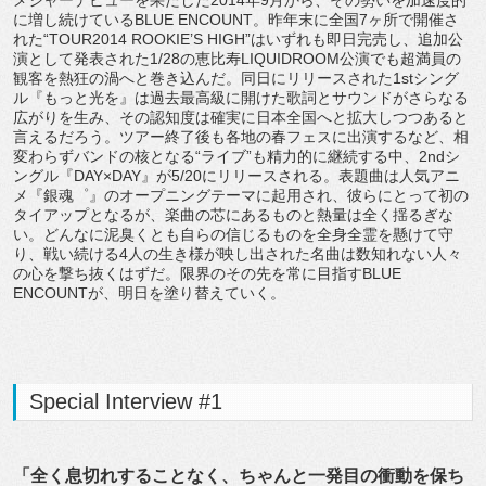
に増し続けているBLUE ENCOUNT。昨年末に全国7ヶ所で開催さ
れた“TOUR2014 ROOKIE’S HIGH”はいずれも即日完売し、追加公
演として発表された1/28の恵比寿LIQUIDROOM公演でも超満員の
観客を熱狂の渦へと巻き込んだ。同日にリリースされた1stシング
ル『もっと光を』は過去最高級に開けた歌詞とサウンドがさらなる
広がりを生み、その認知度は確実に日本全国へと拡大しつつあると
言えるだろう。ツアー終了後も各地の春フェスに出演するなど、相
変わらずバンドの核となる“ライブ”も精力的に継続する中、2ndシ
ングル『DAY×DAY』が5/20にリリースされる。表題曲は人気アニ
メ『銀魂゜』のオープニングテーマに起用され、彼らにとって初の
タイアップとなるが、楽曲の芯にあるものと熱量は全く揺るぎな
い。どんなに泥臭くとも自らの信じるものを全身全霊を懸けて守
り、戦い続ける4人の生き様が映し出された名曲は数知れない人々
の心を撃ち抜くはずだ。限界のその先を常に目指すBLUE
ENCOUNTが、明日を塗り替えていく。
Special Interview #1
「全く息切れすることなく、ちゃんと一発目の衝動を保ち