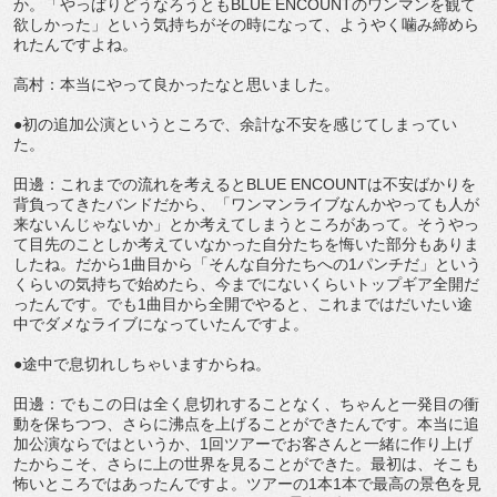
か。「やっぱりどうなろうともBLUE ENCOUNTのワンマンを観て
欲しかった」という気持ちがその時になって、ようやく噛み締めら
れたんですよね。
高村：本当にやって良かったなと思いました。
●初の追加公演というところで、余計な不安を感じてしまってい
た。
田邊：これまでの流れを考えるとBLUE ENCOUNTは不安ばかりを
背負ってきたバンドだから、「ワンマンライブなんかやっても人が
来ないんじゃないか」とか考えてしまうところがあって。そうやっ
て目先のことしか考えていなかった自分たちを悔いた部分もありま
したね。だから1曲目から「そんな自分たちへの1パンチだ」という
くらいの気持ちで始めたら、今までにないくらいトップギア全開だ
ったんです。でも1曲目から全開でやると、これまではだいたい途
中でダメなライブになっていたんですよ。
●途中で息切れしちゃいますからね。
田邊：でもこの日は全く息切れすることなく、ちゃんと一発目の衝
動を保ちつつ、さらに沸点を上げることができたんです。本当に追
加公演ならではというか、1回ツアーでお客さんと一緒に作り上げ
たからこそ、さらに上の世界を見ることができた。最初は、そこも
怖いところではあったんですよ。ツアーの1本1本で最高の景色を見