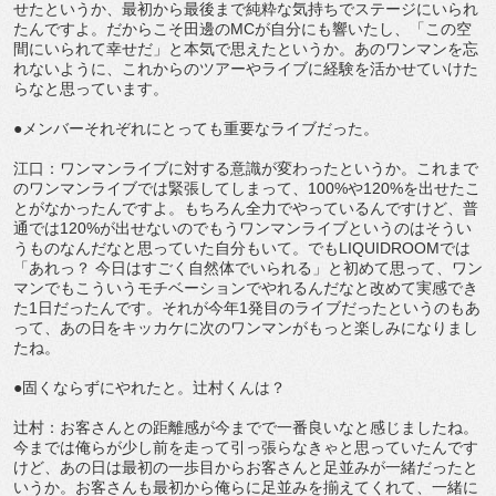
せたというか、最初から最後まで純粋な気持ちでステージにいられ
たんですよ。だからこそ田邊のMCが自分にも響いたし、「この空
間にいられて幸せだ」と本気で思えたというか。あのワンマンを忘
れないように、これからのツアーやライブに経験を活かせていけた
らなと思っています。
●メンバーそれぞれにとっても重要なライブだった。
江口：ワンマンライブに対する意識が変わったというか。これまで
のワンマンライブでは緊張してしまって、100%や120%を出せたこ
とがなかったんですよ。もちろん全力でやっているんですけど、普
通では120%が出せないのでもうワンマンライブというのはそうい
うものなんだなと思っていた自分もいて。でもLIQUIDROOMでは
「あれっ？ 今日はすごく自然体でいられる」と初めて思って、ワン
マンでもこういうモチベーションでやれるんだなと改めて実感でき
た1日だったんです。それが今年1発目のライブだったというのもあ
って、あの日をキッカケに次のワンマンがもっと楽しみになりまし
たね。
●固くならずにやれたと。辻村くんは？
辻村：お客さんとの距離感が今までで一番良いなと感じましたね。
今までは俺らが少し前を走って引っ張らなきゃと思っていたんです
けど、あの日は最初の一歩目からお客さんと足並みが一緒だったと
いうか。お客さんも最初から俺らに足並みを揃えてくれて、一緒に