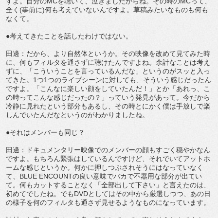
すよ。自分のMCを聴いて、泣きましたからね。その時のMCって、
全く(事前に)何も考えていないんですよ。草稿みたいなものも何も
なくて。
●考えてきたことを話したわけではない。
田邊：だから、より自然体というか。その映像を改めて見てみた時
に、何もフィルタを通さずに聴けたんですよね。余計なことは考え
ずに、「こういうことを言っているんだな」というのがスッと入っ
てきた。1つ1つのライブシーンに対しても、そういう感じだったん
ですよ。「こんなに楽しい顔をしていたんだ！」とか「あれっ、こ
の時ってこんな感じだったの？」っていう発見があって。今だから
冷静に見れたという部分もあるし、その時とにかく僕は手放しで楽
しんでいたんだなというのがわかりましたね。
●それはメンバーも同じ？
田邊：ドキュメンタリー映像でのメンバーの顔もすごく穏やかなん
ですよ。もちろん緊張はしているんですけど、それでいてアットホ
ームな感じというか。何かに押しつぶされそうにはなっていなく
て、BLUE ENCOUNTの良い意味でバカで不器用な部分が出てい
て。何もカットすることなく「全部出して下さい」と言えたのは、
初めてでしたね。でもDVDとしてはその中から厳選しつつ、あの日
の様子を何のフィルタも通さず見せるようなものになっています。