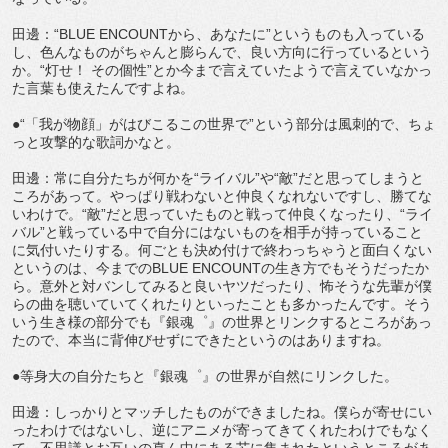
田邊：“BLUE ENCOUNTから、あなたに”というものも入っている
し、色んなものがちゃんと膨らんで、良い方向に行っているという
か。“灯せ！ その個性”とか今まで言えていたようで言えていなかっ
た言葉も使えたんですよね。
●“「我が物顔」がはびこるこの世界で”という部分は風刺的で、ちょ
っと攻撃的な歌詞かなと。
田邊：常に自分たちが何かを“ライバル”や“敵”だと思ってしまうと
ころがあって。やっぱり戦わないと仲良くなれないですし、勝てな
いわけで。“敵”だと思っていたものと戦って仲良くなったり、“ライ
バル”と戦っている中で自分にはないものを相手が持っていること
に気付いたりする。何ごとも決め付けで終わっちゃうと面白くない
というのは、今までのBLUE ENCOUNTの生き方でもそうだったか
ら。意外と対バンしてみると良いヤツだったり、怖そうな先輩が僕
らの曲を聴いていてくれたりといったことも多かったんです。そう
いう生き様の部分でも『銀魂゜』の世界とリンクするところがあっ
たので、本当に背伸びせずにできたというのはありますね。
●等身大の自分たちと『銀魂゜』の世界が自然にリンクした。
田邊：しっかりとマッチしたものができましたね。僕らが寄せにい
ったわけではないし、逆にアニメが寄ってきてくれたわけでもなく
て。不思議とお互いの真ん中にある芯に集まれたというところがあ