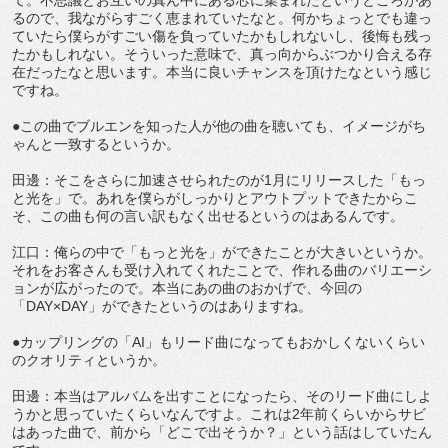
るので、我ながらすごく恵まれていたなと。何かちょっとでも違っ
ていたら僕らがすごい傷を負っていたかもしれないし、後悔も残っ
たかもしれない。そういった意味で、真っ向からぶつかり合える存
在だったなと思います。本当に良いチャンスを頂けたなという感じ
ですね。
●この曲でブルエンを知った人が他の曲を聴いても、イメージがち
ゃんと一致するというか。
田邊：そこをさらに加速させられたのが1月にリリースした「もっ
と光を」で。あれを僕らがしっかりとアウトプットできたからこ
そ、この曲も何の言い訳もなく出せるというのはあるんです。
江口：俺らの中で「もっと光を」ができたことが大きいというか。
それをお客さんも受け入れてくれたことで、作れる曲のバリエーシ
ョンが広がったので。本当にあの曲のおかげで、今回の
「DAY×DAY」ができたというのはありますね。
●カップリングの「AI」もリード曲になってもおかしくないくらい
のクオリティというか。
田邊：本当はアルバムを出すことになったら、そのリード曲にしよ
うかと思っていたくらいなんですよ。これは2年前くらいからサビ
はあった曲で、前から「どこで出そうか？」という話はしていたん