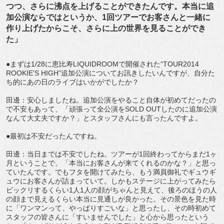
つつ、さらに沸点を上げることができたんです。本当に追
加公演ならではというか、1回ツアーでお客さんと一緒に
作り上げたからこそ、さらに上の世界を見ることができ
た」
●まずは1/28に恵比寿LIQUIDROOMで開催された“TOUR2014
ROOKIE’S HIGH”追加公演についてお訊きしたいんですが、自分た
ち的にあの日のライブはいかがでしたか？
田邊：安心しましたね。追加公演をやること自体が初めてだったの
で不安もあって、「頑張って全公演をSOLD OUTしたのに追加公演
なんて大丈夫ですか？」とスタッフさんにも言ったんですよ。
●最初は不安だったんですね。
田邊：当日までは不安でしたね。ツアーが1回終わってからまだ1ヶ
月ということで、「本当にお客さんが来てくれるのかな？」と思っ
ていたんです。でもフタを開けてみたら、もう満員御礼でギュウギ
ュウにお客さんが詰まっていて。しかもステージに上がってみたら
ビックリするくらい1人1人の顔がちゃんと見えて、後ろのほうの人
の顔まで見えるくらい本当に見通しが良かった。その景色を見た時
に「ワンマンって、やっぱりすごいな」と思ったし、その時初めて
スタッフの皆さんに「すいませんでした」と心から思ったという