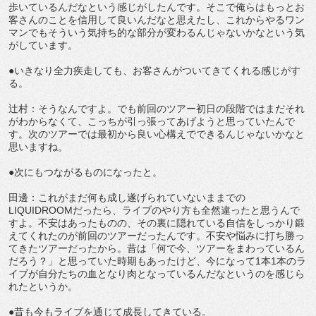
歩いているんだなという感じがしたんです。そこで俺らはもっとお
客さんのことを信用して良いんだなと思えたし、これからやるワン
マンでもそういう気持ち的な部分が変わるんじゃないかなという気
がしています。
●いきなり全力疾走しても、お客さんがついてきてくれる感じがす
る。
辻村：そうなんですよ。でも前回のツアー初日の段階ではまだそれ
がわからなくて、こっちが引っ張ってあげようと思っていたんで
す。次のツアーでは最初から良い心構えでできるんじゃないかなと
思いますね。
●次にもつながるものになったと。
田邊：これがまだ何も成し遂げられていないままでの
LIQUIDROOMだったら、ライブのやり方も全然違ったと思うんで
すよ。不安はあったものの、その裏に隠れている自信をしっかり鍛
えてくれたのが前回のツアーだったんです。不安や悩みに打ち勝っ
てきたツアーだったから。昔は「何で今、ツアーをまわっているん
だろう？」と思っていた時期もあったけど、今になって1本1本のラ
イブが自分たちの血となり肉となっているんだなというのを感じら
れたというか。
●昔も今もライブを通じて成長してきている。