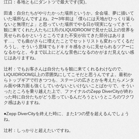
江口：各地ともにダントツで最大です(笑)。
田邊：自分たちがやりたかった場所というか。全会場、夢に描いて
いた場所なんですよね。2〜3年前は「僕らには天地がひっくり返ら
ないと無理だよ」と思っていた場所でやる日が現実になってきて、
観に来てくれた人たちに1月のLIQUIDROOMで見せた以上の世界を
見せられるかというところでまた不安が出てきた部分はありま
す…。でも曲がさらに増えたことでセットリストも変わってくるだ
ろうし、そういう意味でもドキドキ感をさらに見せられるツアーに
なるかなと。今まで以上にどんな景色になるのかがまだ見えない感
じはありますね。
辻村：でもお客さんは自分たちを観に来てくれるわけなので、
LIQUIDROOM以上の雰囲気にしてこそだと思うんですよ。最初か
らトップギアで行きつつも、ステージの広さとかを考えたらメンタ
ル面や体力面も強くしていかないといけないことばかりで。そうい
ったところを乗り越えた上で、ファイナルのZepp DiverCityが終わ
った時に自分たちがどう思っているんだろうというところのワクワ
ク感はありますね。
●Zepp DiverCityを終えた時に、また1つの壁を超えるんでしょう
ね。
辻村：しっかりと超えたいですね。