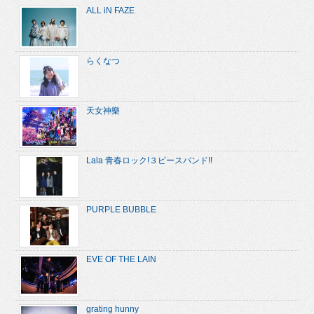
ALL iN FAZE
らくなつ
天女神樂
Lala 青春ロック!３ピースバンド!!
PURPLE BUBBLE
EVE OF THE LAIN
grating hunny