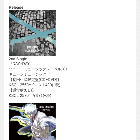
Release
2nd Single
『DAY×DAY』
ソニー・ミュージックレーベルズ /
キューンミュージック
【初回生産限定盤(CD+DVD)】
KSCL-2568〜9 ￥1,430(+税)
【通常盤(CD)】
KSCL-2570 ￥971(+税)