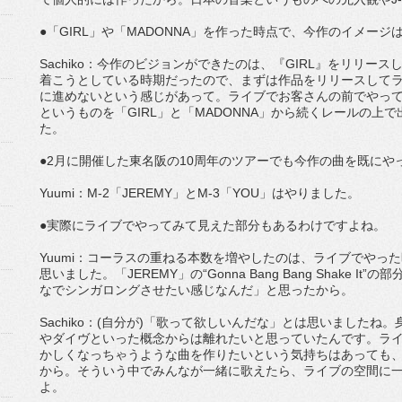
●「GIRL」や「MADONNA」を作った時点で、今作のイメー
Sachiko：今作のビジョンができたのは、『GIRL』をリリ
着こうとしている時期だったので、まずは作品をリリースして
に進めないという感じがあって。ライブでお客さんの前でやってみ
というものを「GIRL」と「MADONNA」から続くレールの
た。
●2月に開催した東名阪の10周年のツアーでも今作の曲を既にや
Yuumi：M-2「JEREMY」とM-3「YOU」はやりました。
●実際にライブでやってみて見えた部分もあるわけですよね。
Yuumi：コーラスの重ねる本数を増やしたのは、ライブでやっ
思いました。「JEREMY」の“Gonna Bang Bang Shake
なでシンガロングさせたい感じなんだ」と思ったから。
Sachiko：(自分が)「歌って欲しいんだな」とは思いました
やダイヴといった概念からは離れたいと思っていたんです。ラ
かしくなっちゃうような曲を作りたいという気持ちはあっても
から。そういう中でみんなが一緒に歌えたら、ライブの空間に
よ。