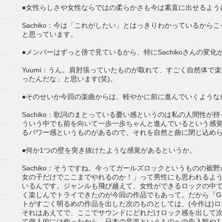
●女性らしさや女性ならではの柔らかさも今は素直に出せるよう
Sachiko：今は「これがしたい」とはっきりわかっているか
と思っています。
●メンバーはずっと傍で見ているから、特にSachikoさんの変
Yuumi：うん。肩肘張っていたものが取れて、すごく自然体で
ったんだな」と思います(笑)。
●そのせいか今回の楽曲からは、軽やかに前に進んでいくような
Sachiko：歌詞のまとっている憂い感というのは私の人間性
ういう中でも前を向いて一歩一歩ちゃんと進んでいるという感
るパワー感というものがあるので、それを自然と曲に閉じ込め
●何か1つの壁を突き抜けたような感覚があるというか。
Sachiko：そうですね。今ってガールズロックというものの
女の子だけでここまでやれるのか！」って男性にも思われるよ
いるんです。ジャンルも飛び越えて、女性ができるロックの中
く楽しんでトライできたのが今回の作品でもあって。だから『GI
トがすごく明るめの作品を出した次のものとしては、(今作は)
それはあえてで、ここでサウンドにどれだけロック感を出して
て個人的には作ったから。日本の音楽というものへの先入観やJ-