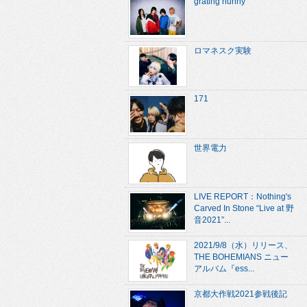
grating hunny
ロマネスク実験
171
世界電力
LIVE REPORT：Nothing's
Carved In Stone “Live at 野
音2021”...
2021/9/8（水）リリース、
THE BOHEMIANS ニュー
アルバム『ess...
京都大作戦2021参戦後記