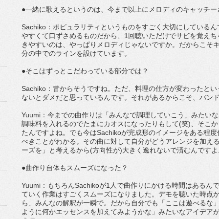
●一緒に歌えるというのは、今まで以上にメロディのキャッチー
Sachiko：ポピュラリティというものをすごく大切にしている
やすくて口ずさめるものだから、1回聴いただけでサビを覚えち
きやすいのは、やっぱりメロディじゃないですか。だからこそ
分の中でのラインを設けています。
●そこはずっとこだわっている部分では？
Sachiko：昔からそうですね。ただ、料理の仕方が変わった
ないとダメだと思っているんです。それがあるからこそ、バン
Yuumi：今までの曲作りは「みんなで調理していこう」みたい
調味料を入れるのでたまにカオスになったりもして(笑)、そこ
たんですよね。でも今はSachikoが完成形のイメージをある
べきことがわかる。その曲に対して自分がどうアレンジを加え
ーズを」と考えるから(方向性が)大きく逸れないで済むんですよ
●曲作り自体もスムーズになった？
Yuumi：もちろんSachikoが1人で曲作りにかける時間はあ
ていく作業はすごくスムーズになりました。デモを聴いた時点
ら、みんなの解釈が一瞬で。だから自分でも「ここは遊べるな
ように何かエッセンスを加えてみようかな」みたいなアイデア