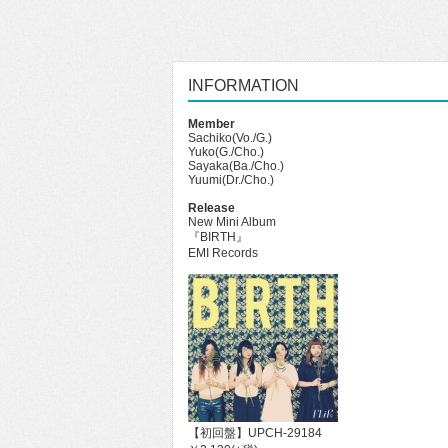
INFORMATION
Member
Sachiko(Vo./G.)
Yuko(G./Cho.)
Sayaka(Ba./Cho.)
Yuumi(Dr./Cho.)
Release
New Mini Album
『BIRTH』
EMI Records
【初回盤】UPCH-29184