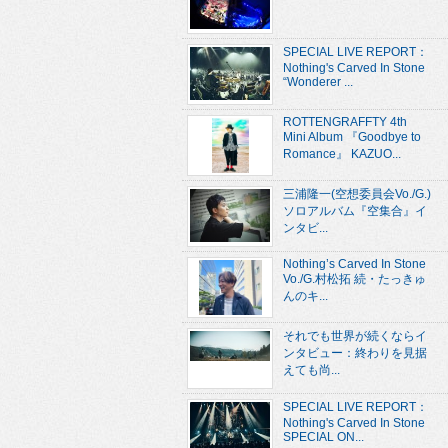
SPECIAL LIVE REPORT：
Nothing's Carved In Stone
“Wonderer ...
ROTTENGRAFFTY 4th
Mini Album 『Goodbye to
Romance』 KAZUO...
三浦隆一(空想委員会Vo./G.)
ソロアルバム『空集合』イ
ンタビ...
Nothing’s Carved In Stone
Vo./G.村松拓 続・たっきゅ
んのキ...
それでも世界が続くならイ
ンタビュー：終わりを見据
えても尚...
SPECIAL LIVE REPORT：
Nothing's Carved In Stone
SPECIAL ON...