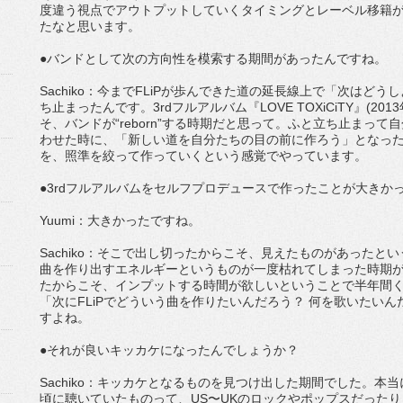
度違う視点でアウトプットしていくタイミングとレーベル移籍
たなと思います。
●バンドとして次の方向性を模索する期間があったんですね。
Sachiko：今までFLiPが歩んできた道の延長線上で「次はど
ち止まったんです。3rdフルアルバム『LOVE TOXiCiTY』(2
そ、バンドが“reborn”する時期だと思って。ふと立ち止まっ
わせた時に、「新しい道を自分たちの目の前に作ろう」となっ
を、照準を絞って作っていくという感覚でやっています。
●3rdフルアルバムをセルフプロデュースで作ったことが大きか
Yuumi：大きかったですね。
Sachiko：そこで出し切ったからこそ、見えたものがあったと
曲を作り出すエネルギーというものが一度枯れてしまった時期
たからこそ、インプットする時間が欲しいということで半年間
「次にFLiPでどういう曲を作りたいんだろう？ 何を歌いたい
すよね。
●それが良いキッカケになったんでしょうか？
Sachiko：キッカケとなるものを見つけ出した期間でした。本
頃に聴いていたものって、US〜UKのロックやポップスだった