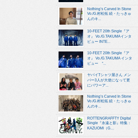
Nothing’s Carved In Stone
Vo./G.村松拓 続・たっきゅ
んのキ...
10-FEET 20th Single『ア
オ』 Vo./G.TAKUMAインタ
ビュー INTE...
10-FEET 20th Single『ア
オ』 Vo./G.TAKUMA インタ
ビュー “...
ヤバイTシャツ屋さん メン
バー3人が大使になって更
にパワーア...
Nothing’s Carved In Stone
Vo./G.村松拓 続・たっきゅ
んのキ...
ROTTENGRAFFTY Digital
Single『永遠と影』特集：
KAZUOMI（G....