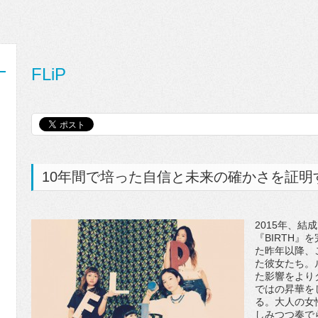
FLiP
10年間で培った自信と未来の確かさを証明
2015年、結
『BIRTH』を
た昨年以降、
た彼女たち。
た影響をより
ではの昇華を
る。大人の女
しみつつ奏で