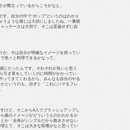
さが際立っているからこそかなと。
んです。自分の中で“ポップ”というのはわかり
ゃうような感じは大切にしましたね。一番聴
キャッチーさは大切で、そこは妥協せずに自
というか。今は自分が明確なイメージを持ってい
ドで色々と料理できるかなって。
な感じだったんです。それぞれが良いと思う
から引き算をしていくのに時間がかかってい
程度作ってきてくれるから、みんなも自分のやる
るかというのも、自ずと「これにハマるフレ
。
るんですけど、そこから4人でブラッシュアップし
から曲のイメージがどういうものかわかるか
」とか「全体がシンプルだから飽きさせない
が増えて、そこは大きな収穫かなと思ってい