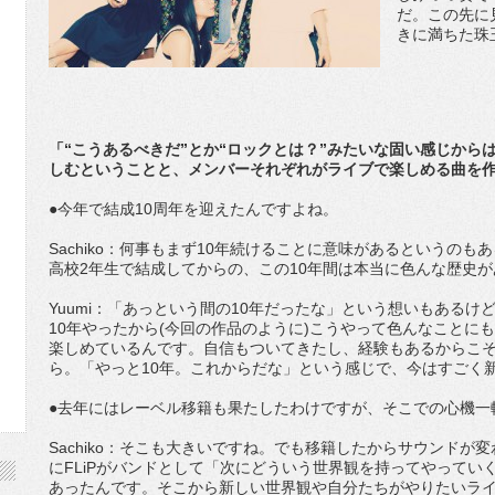
だ。この先に
きに満ちた珠
「“こうあるべきだ”とか“ロックとは？”みたいな固い感じから
しむということと、メンバーそれぞれがライブで楽しめる曲を
●今年で結成10周年を迎えたんですよね。
Sachiko：何事もまず10年続けることに意味があるというの
高校2年生で結成してからの、この10年間は本当に色んな歴史
Yuumi：「あっという間の10年だったな」という想いもある
10年やったから(今回の作品のように)こうやって色んなことに
楽しめているんです。自信もついてきたし、経験もあるからこ
ら。「やっと10年。これからだな」という感じで、今はすごく
●去年にはレーベル移籍も果たしたわけですが、そこでの心機一
Sachiko：そこも大きいですね。でも移籍したからサウンド
にFLiPがバンドとして「次にどういう世界観を持ってやってい
あったんです。そこから新しい世界観や自分たちがやりたいラ