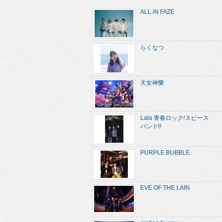
ALL iN FAZE
らくなつ
天女神樂
Lala 青春ロック!３ピース
バンド!!
PURPLE BUBBLE
EVE OF THE LAIN