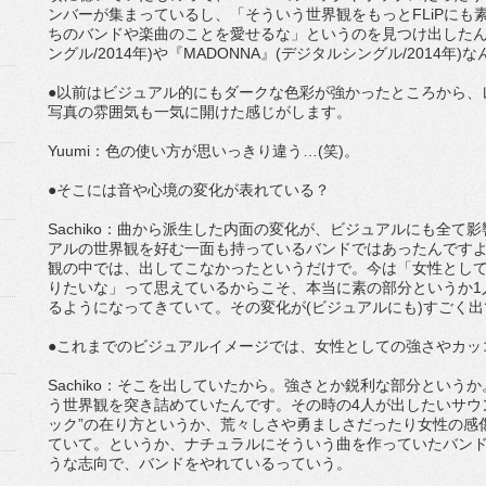
ンバーが集まっているし、「そういう世界観をもっとFLiPにも
ちのバンドや楽曲のことを愛せるな」というのを見つけ出したんで
ングル/2014年)や『MADONNA』(デジタルシングル/2014年)
●以前はビジュアル的にもダークな色彩が強かったところから、
写真の雰囲気も一気に開けた感じがします。
Yuumi：色の使い方が思いっきり違う…(笑)。
●そこには音や心境の変化が表れている？
Sachiko：曲から派生した内面の変化が、ビジュアルにも全
アルの世界観を好む一面も持っているバンドではあったんです
観の中では、出してこなかったというだけで。今は「女性とし
りたいな」って思えているからこそ、本当に素の部分というか1
るようになってきていて。その変化が(ビジュアルにも)すごく
●これまでのビジュアルイメージでは、女性としての強さやカッ
Sachiko：そこを出していたから。強さとか鋭利な部分というか
う世界観を突き詰めていたんです。その時の4人が出したいサウ
ック”の在り方というか、荒々しさや勇ましさだったり女性の感
ていて。というか、ナチュラルにそういう曲を作っていたバン
うな志向で、バンドをやれているっていう。