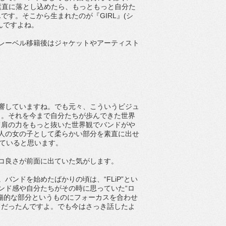
素直に落とし込めたら、もっともっと自分た
す。そこから生まれたのが『GIRL』(シ
なんですよね。
レーベル移籍後はジャケットやアーティスト
て影響していますね。でも元々、こういうビジュ
よ。それを今まで自分たちが歩んできた世界
て肩の力をもっと抜いた世界観でバンドがや
人の女の子として柔らかい部分を素直に出せ
出ていると思います。
コ良さが前面に出ていた気がします。
。バンドを始めたばかりの頃は、“FLiP”とい
ンド感や自分たちがその時に思っていた“ロ
傷的な部分というものにフォーカスを合わせ
ドだったんですよ。でも今はさっき話したよ