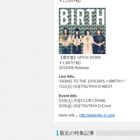
￥2,130(+税)
【通常盤】UPCH-20388
￥1,667(+税)
2015/5/6 Release
Live Info.
“GOiNG TO THE 10YEARS 〜BIRTH〜”
7/12(日) 渋谷TSUTAYA O-WEST
Event Info
.
5/16(土) 渋谷CLUB CRAWL
5/29(金) 渋谷TSUTAYA O-Crest
more info→
http://www.flip-4.com/
最近の特集記事