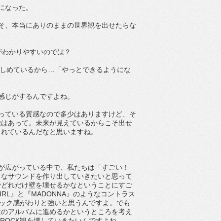
になった。
らこそ、本当にありのままの世界観を出せたらな
化がわかりやすいのでは？
楽しめているから…「やっとできるようにな
感じがするんですよね。
が持っている質感なので多少はありますけど、そ
覚はあって。未来が見えているからこそ出せ
られているんだなと思いますね。
裾野が広がっている中で、私たちは「すごい！
うなサウンドを作り出していきたいと思って
でどれだけ壁を壊せるかなということにすご
RL』と『MADONNA』のようなコントラス
ロック感がわりと強いと思うんですよ。でも
次のアルバムに進めるかというところを考え
ROCK観を壊していきたいんですよね。