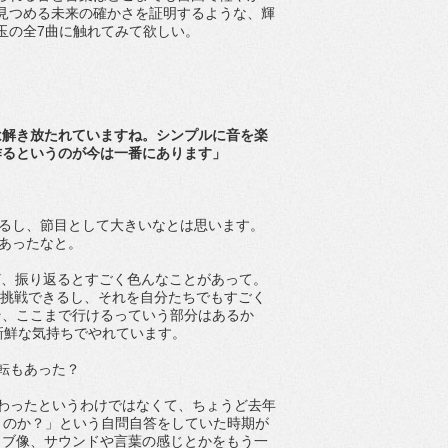
見つめる未来の確かさを証明するような、輝
玉の全7曲に触れてみて欲しい。
は解き放たれていますね。シンプルに音を楽
作るというのが今は一番にあります」
もあるし、節目として大きいなとは思います。
があったなと。
けど、振り返るとすごく色んなことがあって。
も挑戦できるし、それを自分たちでもすごく
そ、ここまで行けるっていう部分はあるか
新鮮な気持ちでやれています。
転もあった？
が変わったというわけではなくて、ちょうど去年
くのか？」という自問自答をしていた時期が
イブ像、サウンドや言葉の感じとかをもう一