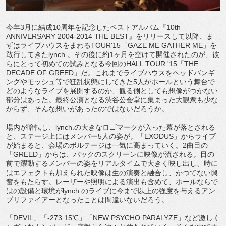
今年3月に結成10周年を記念したベストアルバム『10th
ANNIVERSARY 2004-2014 THE BEST』をリリースして以降、ま
ずはライブハウスをまわるTOUR'15「GAZE ME GATHER ME」を
敢行してきたlynch.。その後に約1ヶ月を空けて開催されたのが、彼
らにとって初めての試みとなる今回のHALL TOUR '15「THE
DECADE OF GREED」だ。これまでライブハウスをヘッドバンギ
ングやモッシュ等で狂乱状態にしてきた5人がホールという舞台で
どのようなライブを展開するのか、観る側としても想像がつかない
部分はあった。最終公演となる渋谷公会堂に集まった大観衆も少な
からず、そんな想いがあったのではないだろうか。
場内が暗転し、lynch.の大きなロゴマークが入った幕が落とされる
と、ステージ上にはメンバー5人の姿が。「EXODUS」からライブ
が始まると、会場のボルテージは一気に高まっていく。2曲目の
「GREED」からは、バックのスクリーンに映像が流される。目の
前で躍動するメンバーの姿をリアルタイムで大きく映し出し、時に
はエフェクトも加えられた映像は生の演奏と融合し、かつてない興
奮をもたらす。レーザーや照明による演出も含めて、ホールならで
はの設備と環境がlynch.のライブに今まで以上の強度を与えるアン
プリファイアーとなったことは間違いないだろう。
「DEVIL」「-273.15℃」「NEW PSYCHO PARALYZE」など激しく