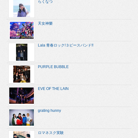
らくなつ
天女神樂
Lala 青春ロック!３ピースバンド!!
PURPLE BUBBLE
EVE OF THE LAIN
grating hunny
ロマネスク実験