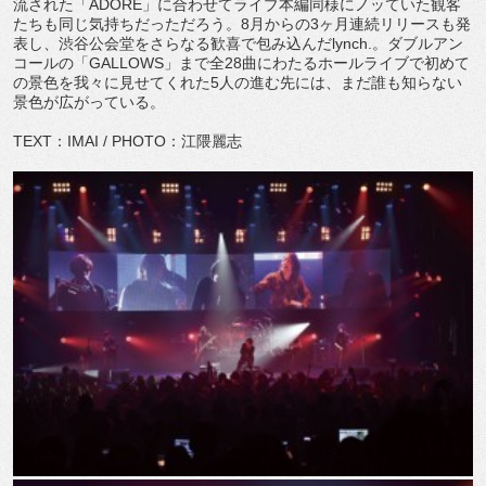
流された「ADORE」に合わせてライブ本編同様にノッていた観客
たちも同じ気持ちだっただろう。8月からの3ヶ月連続リリースも発
表し、渋谷公会堂をさらなる歓喜で包み込んだlynch.。ダブルアン
コールの「GALLOWS」まで全28曲にわたるホールライブで初めて
の景色を我々に見せてくれた5人の進む先には、まだ誰も知らない
景色が広がっている。
TEXT：IMAI / PHOTO：江隈麗志