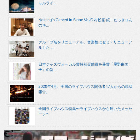
ャルライ...
Nothing’s Carved In Stone Vo./G.村松拓 続・たっきゅん
のキ...
グループ名をリニューアル、音楽性はセミ・リニューア
ルした ...
日本ジャズヴォーカル賞特別奨励賞を受賞「星野由美
子」の新...
2020年4月、全国のライブハウス関係者47人からの現状
報告。
全国ライブハウス特集〜ライブハウスから届いたメッセ
ージ〜