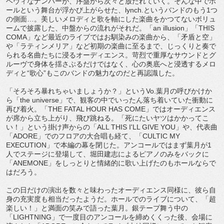
ヘヴィなナンバーが、序盤から次々と放たれていく。そんな中でホ
ールという舞台が浮かび上がらせた、lynch.というバンドのもう1つ
の側面…。美しいメロディと歌を軸にした楽曲をかつてないボリュ
ームで披露した、中盤からの流れがそれだ。「an illusion」「THIS
COMA」など最近のライブではお馴染みの楽曲から、「矛盾と空」
や「ラティンメリア」など初期の楽曲に至るまで、じっくりと奏で
られる名曲たちに浸るオーディエンス。苛烈で重厚なサウンドとグ
ルーヴで身体を揺さぶるだけではなく、心の奥底へと浸透するメロ
ディと“歌心”もこのバンドの魅力なのだと再認識した。
「そろそろ暴れちゃいましょうか？」というVo.葉月の呼びかけか
ら「the universe」で、観客の中でいったん落ち着いていた衝動に
再び着火。「THE FATAL HOUR HAS COME」ではオーディエンス
が席から立ち上がり、飛び跳ねる。「死にたいヤツはかかってこ
い！」という掛け声からの「ALL THIS I'LL GIVE YOU」や、代表曲
「ADORE」でのフロアの大合唱も経て、「CULTIC MY
EXECUTION」で本編の幕を閉じた。アンコールではまず葉月が1
人でステージに登場して、堀田建志によるピアノのみをバックに
「ANEMONE」をしっとりと情緒的に歌い上げたのもホールならで
はだろう。
この日だけの演出を数々と味わったオーディエンス同様に、彼ら自
身の充実度も相当だったようだ。ホールでのライブについて、「超
楽しい！」と満面の笑みで語った葉月。銀テープ舞う中の
「LIGHTNING」で一度目のアンコールを締めくくった後、会場に