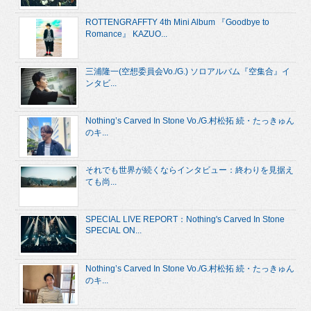
ROTTENGRAFFTY 4th Mini Album 『Goodbye to
Romance』 KAZUO...
三浦隆一(空想委員会Vo./G.) ソロアルバム『空集合』イ
ンタビ...
Nothing’s Carved In Stone Vo./G.村松拓 続・たっきゅん
のキ...
それでも世界が続くならインタビュー：終わりを見据え
ても尚...
SPECIAL LIVE REPORT：Nothing's Carved In Stone
SPECIAL ON...
Nothing’s Carved In Stone Vo./G.村松拓 続・たっきゅん
のキ...