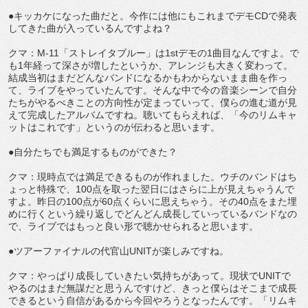
●キッカケになった曲だと。今作には他にもこれまでデモCDで発表
してきた曲が入っているんですよね？
クマ：M-11「ストレイタブルー」は1stデモの1曲目なんですよ。で
も1年経って深さが増したというか、アレンジも大きく変わって。
結成当初はまだどんなバンドになるかもわからないまま曲を作っ
て、ライブをやっていたんです。そんな中で今の音楽シーンで自分
たちがやるべきことの方向性が定まっていって、僕らの進む道が見
えて完成したアルバムですね。聴いてもらえれば、「今のリムキャ
ットはこれです」というのが伝わると思います。
●自分たちでも満足するものができた？
クマ：現時点では満足できるものが作れました。ウチのバンドはち
ょっと特殊で、100点を取った翌日にはさらに上が見えちゃうんで
すよ。昨日の100点が60点くらいに思えちゃう。その40点をまた埋
めに行くという繰り返しでどんどん成長していっているバンドなの
で、ライブではもっと良い形で聴かせられると思います。
●ツアーファイナルの代官山UNITが楽しみですね。
クマ：やっぱり成長していきたい気持ちがあって。現状でUNITで
やるのはまだ無謀だと思うんですけど、きっと僕らはそこまで成長
できるという自信があるから今回やろうとなったんです。「リムキ