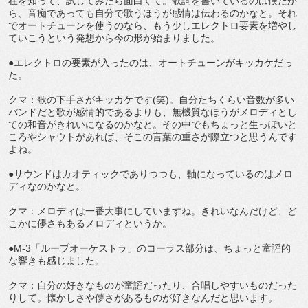
在を知って、試してみたら面白くて。歌詞を書いているのは僕だか
ら、音痴であっても自分で歌うほうが感情は伝わるのかなと。それ
でオートチューンを使うのなら、もう少しエレクトロ要素を増やし
ていこうという発想から今の形が始まりました。
●エレクトロの要素が入ったのは、オートチューンがキッカケだっ
た。
クマ：歌の下手さがキッカケです(笑)。自分たちくらい音数が多い
バンドだと歌が感情的であるよりも、無機質なほうがメロディとし
ての和音がきれいになるのかなと。その中でもちょっと生っぽいと
ころやシャウトがあれば、そこの言葉の重さが際立つと思うんです
よね。
●サウンドはカオティックでありつつも、軸になっているのはメロ
ディなのかなと。
クマ：メロディは一番大事にしていますね。きれいなんだけど、ど
こかに儚さもあるメロディというか。
●M-3「ループオーケストラ」のコーラス部分は、ちょっと童謡的
な響きも感じました。
クマ：自分の好きなものが童謡だったり、合唱しやすいものだった
りして。懐かしさや儚さがあるものが好きなんだと思います。