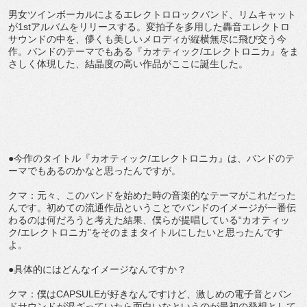
男女ツインボーカルによるエレクトロロックバンド、リムキャット
が1stアルバムをリリースする。変拍子を多用した轟音エレクトロ
サウンドの中を、儚くも美しいメロディが縦横無尽に飛び交う今
作。バンドのテーマでもある『カオティック/エレクトロニカ』をま
さしく体現した、結晶度の高い作品がここに誕生した。
●今作のタイトル『カオティック/エレクトロニカ』は、バンドのテ
ーマでもあるのかなと思ったんですが。
クマ：元々、このバンドを始めた時の音楽的なテーマがこれだった
んです。初めての流通作品ということでバンドのイメージが一番伝
わるのは何だろうと考えた結果、僕らが提唱している“カオティッ
ク/エレクトロニカ”をそのままタイトルにしたいと思ったんです
よ。
●具体的にはどんなイメージなんですか？
クマ：僕はCAPSULEが好きなんですけど、激しめの電子音とバン
ドサウンドが混ざっていたら面白いなというのが最初の発想として