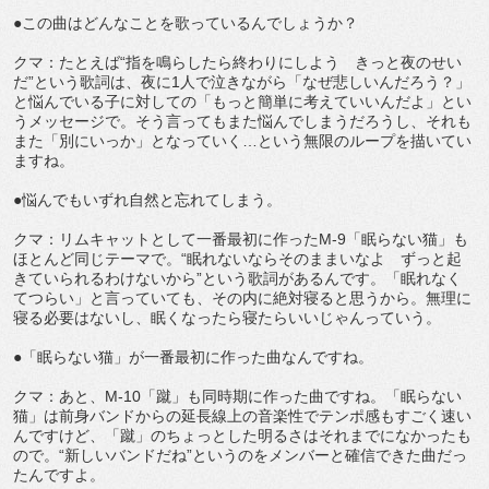
●この曲はどんなことを歌っているんでしょうか？
クマ：たとえば“指を鳴らしたら終わりにしよう きっと夜のせい
だ”という歌詞は、夜に1人で泣きながら「なぜ悲しいんだろう？」
と悩んでいる子に対しての「もっと簡単に考えていいんだよ」とい
うメッセージで。そう言ってもまた悩んでしまうだろうし、それも
また「別にいっか」となっていく…という無限のループを描いてい
ますね。
●悩んでもいずれ自然と忘れてしまう。
クマ：リムキャットとして一番最初に作ったM-9「眠らない猫」も
ほとんど同じテーマで。“眠れないならそのままいなよ ずっと起
きていられるわけないから”という歌詞があるんです。「眠れなく
てつらい」と言っていても、その内に絶対寝ると思うから。無理に
寝る必要はないし、眠くなったら寝たらいいじゃんっていう。
●「眠らない猫」が一番最初に作った曲なんですね。
クマ：あと、M-10「蹴」も同時期に作った曲ですね。「眠らない
猫」は前身バンドからの延長線上の音楽性でテンポ感もすごく速い
んですけど、「蹴」のちょっとした明るさはそれまでになかったも
ので。“新しいバンドだね”というのをメンバーと確信できた曲だっ
たんですよ。