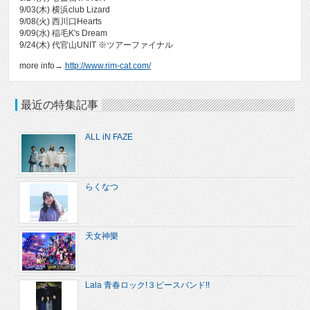
9/03(木) 横浜club Lizard
9/08(火) 西川口Hearts
9/09(水) 稲毛K's Dream
9/24(木) 代官山UNIT ※ツアーファイナル
more info→
http://www.rim-cat.com/
最近の特集記事
ALL iN FAZE
らくなつ
天女神樂
Lala 青春ロック!３ピースバンド!!