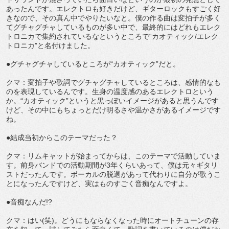
あったんです。エレクトロも好きだけど、ギターロックもすごく好
きなので、その真ん中でやりたいなと。僕の作る曲は変拍子が多く
てグチャグチャしているものが多い中で、最終的にはどれもエレク
トロニカで集約されているなというところで“カオティック/エレク
トロニカ”と名付けました。
●グチャグチャしているところが“カオティック”だと。
クマ：変拍子や歌詞でグチャグチャしているところは、感情的なも
のを表現しているんです。生身の温度感のあるエレクトロという
か。“カオティック”というと黒っぽいイメージがあると思うんです
けど、その中にもちょっとだけ明るさや温かさがあるイメージです
ね。
●結成当初からこのテーマだった？
クマ：リムキャットが始まってからは、このテーマで活動していま
す。前身バンドでの活動期間が3年くらいあって、僕は元々ギタリ
ストだったんです。ボーカルの脱退があって代わりに自分が歌うこ
とになったんですけど、実はものすごく音痴なんですよ。
●音痴なんだ!?
クマ：はい(笑)。どうにもならなくなった時にオートチューンの存