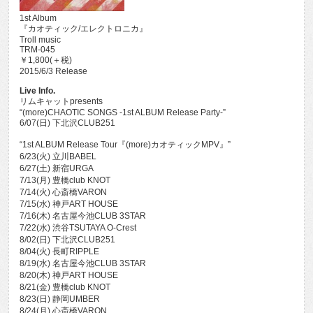
1st Album
『カオティック/エレクトロニカ』
Troll music
TRM-045
￥1,800(＋税)
2015/6/3 Release
Live Info.
リムキャットpresents
“(more)CHAOTIC SONGS -1st ALBUM Release Party-”
6/07(日) 下北沢CLUB251
“1st ALBUM Release Tour『(more)カオティックMPV』”
6/23(火) 立川BABEL
6/27(土) 新宿URGA
7/13(月) 豊橋club KNOT
7/14(火) 心斎橋VARON
7/15(水) 神戸ART HOUSE
7/16(木) 名古屋今池CLUB 3STAR
7/22(水) 渋谷TSUTAYA O-Crest
8/02(日) 下北沢CLUB251
8/04(火) 長町RIPPLE
8/19(水) 名古屋今池CLUB 3STAR
8/20(木) 神戸ART HOUSE
8/21(金) 豊橋club KNOT
8/23(日) 静岡UMBER
8/24(月) 心斎橋VARON